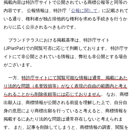
掲載内容は特許庁サイトで公開されている商標公報等と同等の
内容です。 公報情報は、特許庁「
公報に関して
」に記載されて
いる通り、権利者が独占排他的な権利を求める手続きを行うか
わりに広く公示されるべきものです。
ブランドテラスにおける掲載基準は、特許庁サイト
(JPlatPat)での閲覧可否に応じて判断しております。 特許庁サ
イトにて非公開とされている情報は、弊社も非公開とする場合
がございます。
一方、
特許庁サイトにて閲覧可能な情報は通常、掲載にあた
り法的な問題（名誉毀損等）がなく表現の自由の範囲内と考え
られることから削除依頼等には応じておりません
。 なお、商標
出願人は、商標情報が公開される前提を理解した上で、自分自
身の意思により商標出願を行っていると考えると、商標情報を
掲載するにあたり法的な問題は通常存在しないと考えられま
す。 また、記事を削除してしまうと、商標情報の調査、閲覧を