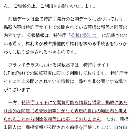
ん。 ご理解の上、ご利用をお願いいたします。
商標データは全て特許庁発行の公開データに基づいており、
掲載内容は特許庁サイトで公開されている商標公報等と同等の
内容です。 公報情報は、特許庁「
公報に関して
」に記載されて
いる通り、権利者が独占排他的な権利を求める手続きを行うか
わりに広く公示されるべきものです。
ブランドテラスにおける掲載基準は、特許庁サイト
(JPlatPat)での閲覧可否に応じて判断しております。 特許庁サ
イトにて非公開とされている情報は、弊社も非公開とする場合
がございます。
一方、
特許庁サイトにて閲覧可能な情報は通常、掲載にあた
り法的な問題（名誉毀損等）がなく表現の自由の範囲内と考え
られることから削除依頼等には応じておりません
。 なお、商標
出願人は、商標情報が公開される前提を理解した上で、自分自