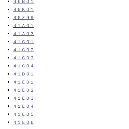
３６Ｂ０１
３６Ｋ０１
３６Ｚ９９
４１Ａ０１
４１Ａ０３
４１Ｃ０１
４１Ｃ０２
４１Ｃ０３
４１Ｃ０４
４１Ｄ０１
４１Ｅ０１
４１Ｅ０２
４１Ｅ０３
４１Ｅ０４
４１Ｅ０５
４１Ｅ０６