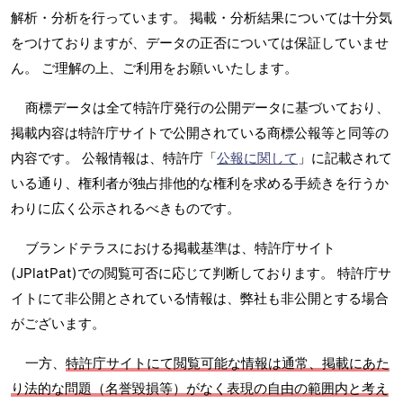
解析・分析を行っています。 掲載・分析結果については十分気
をつけておりますが、データの正否については保証していませ
ん。 ご理解の上、ご利用をお願いいたします。
商標データは全て特許庁発行の公開データに基づいており、
掲載内容は特許庁サイトで公開されている商標公報等と同等の
内容です。 公報情報は、特許庁「
公報に関して
」に記載されて
いる通り、権利者が独占排他的な権利を求める手続きを行うか
わりに広く公示されるべきものです。
ブランドテラスにおける掲載基準は、特許庁サイト
(JPlatPat)での閲覧可否に応じて判断しております。 特許庁サ
イトにて非公開とされている情報は、弊社も非公開とする場合
がございます。
一方、
特許庁サイトにて閲覧可能な情報は通常、掲載にあた
り法的な問題（名誉毀損等）がなく表現の自由の範囲内と考え