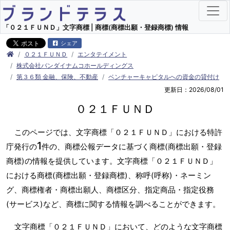
「０２１ＦＵＮＤ」文字商標 | 商標(商標出願・登録商標) 情報
シェア
０２１ＦＵＮＤ
エンタテイメント
株式会社バンダイナムコホールディングス
第３６類 金融、保険、不動産
ベンチャーキャピタルへの資金の貸付け
更新日：2026/08/01
０２１ＦＵＮＤ
このページでは、文字商標「０２１ＦＵＮＤ」における特許
1
庁発行の
件の、商標公報データに基づく商標(商標出願・登録
商標)の情報を提供しています。文字商標「０２１ＦＵＮＤ」
における商標(商標出願・登録商標)、称呼(呼称)・ネーミン
グ、商標権者・商標出願人、商標区分、指定商品・指定役務
(サービス)など、商標に関する情報を調べることができます。
文字商標「０２１ＦＵＮＤ」において、どのような文字商標