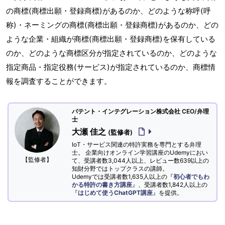
の商標(商標出願・登録商標)があるのか、どのような称呼(呼
称)・ネーミングの商標(商標出願・登録商標)があるのか、どの
ような企業・組織が商標(商標出願・登録商標)を保有している
のか、どのような商標区分が指定されているのか、どのような
指定商品・指定役務(サービス)が指定されているのか、商標情
報を調査することができます。
パテント・インテグレーション株式会社 CEO/弁理
士
大瀬 佳之
(監修者)
IoT・サービス関連の特許実務を専門とする弁理
士。 企業向けオンライン学習講座のUdemyにおい
【監修者】
て、受講者数3,044人以上、レビュー数639以上の
知財分野ではトップクラスの講師。
Udemyでは受講者数1,635人以上の『
初心者でもわ
かる特許の書き方講座
』、受講者数1,842人以上の
『
はじめて使うChatGPT講座
』を提供。