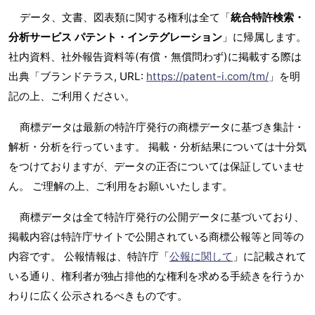
データ、文書、図表類に関する権利は全て「
統合特許検索・
分析サービス パテント・インテグレーション
」に帰属します。
社内資料、社外報告資料等(有償・無償問わず)に掲載する際は
出典「ブランドテラス, URL:
https://patent-i.com/tm/
」を明
記の上、ご利用ください。
商標データは最新の特許庁発行の商標データに基づき集計・
解析・分析を行っています。 掲載・分析結果については十分気
をつけておりますが、データの正否については保証していませ
ん。 ご理解の上、ご利用をお願いいたします。
商標データは全て特許庁発行の公開データに基づいており、
掲載内容は特許庁サイトで公開されている商標公報等と同等の
内容です。 公報情報は、特許庁「
公報に関して
」に記載されて
いる通り、権利者が独占排他的な権利を求める手続きを行うか
わりに広く公示されるべきものです。