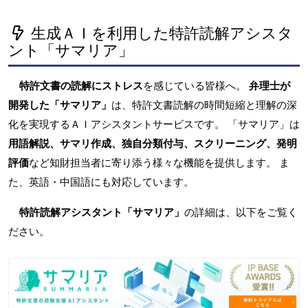
生成ＡＩを利用した特許読解アシスタ
ント「サマリア」
特許文書の読解にストレス
を感じている皆様へ。
弁理士が
開発した「サマリア」
は、特許文書読解の時間短縮と理解の深
化を実現するＡＩアシスタントサービスです。 「サマリア」は
用語解説、サマリ作成、独自分類付与、スクリーニング、発明
評価
など知財担当者に寄り添う様々な機能を提供します。 ま
た、英語・中国語にも対応しています。
特許読解アシスタント「サマリア」
の詳細は、以下をご覧く
ださい。