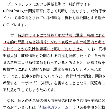
ブランドテラスにおける掲載基準は、特許庁サイト
(JPlatPat)での閲覧可否に応じて判断しております。 特許庁サ
イトにて非公開とされている情報は、弊社も非公開とする場合
がございます。
一方、
特許庁サイトにて閲覧可能な情報は通常、掲載にあた
り法的な問題（名誉毀損等）がなく表現の自由の範囲内と考え
られることから削除依頼等には応じておりません
。 なお、商標
出願人は、商標情報が公開される前提を理解した上で、自分自
身の意思により商標出願を行っていると考えると、商標情報を
掲載するにあたり法的な問題は通常存在しないと考えられま
す。 また、記事を削除してしまうと、商標情報の調査、閲覧を
希望するユーザの『知る権利』を害することとなり、閲覧者に
不利益が生じてしまうためです。
なお、個人の氏名等の個人情報等の削除を含む情報削除に関
するお問い合わせは「
削除申請フォーム
」より必要事項を記載