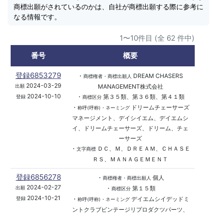
商標出願がされているのかは、自社が商標出願する際に参考に
なる情報です。
1〜10件目 (全 62 件中)
番号
概要
登録6853279
・
DREAM CHASERS
商標権者・商標出願人
2024-03-29
MANAGEMENT株式会社
出願
2024-10-10
・
第３５類、第３６類、第４１類
登録
商標区分
・
ドリームチェーサーズ
称呼(呼称)・ネーミング
マネージメント、デイシイエム、デイエムシ
イ、ドリームチェーサーズ、ドリーム、チェ
ーサーズ
・
ＤＣ、Ｍ、ＤＲＥＡＭ、ＣＨＡＳＥ
文字商標
ＲＳ、ＭＡＮＡＧＥＭＥＮＴ
登録6856278
・
個人
商標権者・商標出願人
2024-02-27
・
第１５類
出願
商標区分
2024-10-21
・
デイエムシイデッドミ
登録
称呼(呼称)・ネーミング
ントクラブビンテージリプロダクツパーツ、