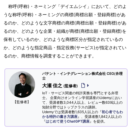
称呼(呼称)・ネーミング「デイエムシイ」において、どのよ
うな称呼(呼称)・ネーミングの商標(商標出願・登録商標)があ
るのか、どのような文字商標の商標(商標出願・登録商標)があ
るのか、どのような企業・組織が商標(商標出願・登録商標)を
保有しているのか、どのような商標区分が指定されているの
か、どのような指定商品・指定役務(サービス)が指定されてい
るのか、商標情報を調査することができます。
パテント・インテグレーション株式会社 CEO/弁理
士
大瀬 佳之
(監修者)
IoT・サービス関連の特許実務を専門とする弁理
士。 企業向けオンライン学習講座のUdemyにおい
【監修者】
て、受講者数3,044人以上、レビュー数639以上の
知財分野ではトップクラスの講師。
Udemyでは受講者数1,635人以上の『
初心者でもわ
かる特許の書き方講座
』、受講者数1,842人以上の
『
はじめて使うChatGPT講座
』を提供。