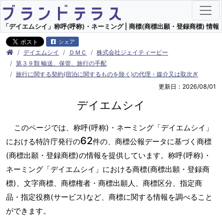
「デイエムシイ」称呼(呼称)・ネーミング | 商標(商標出願・登録商標) 情報
シェア
デイエムシイ
ＤＭＣ
株式会社ジェイティービー
第３９類 輸送、保管、旅行の手配
旅行に関する契約(宿泊に関するものを除く)の代理・媒介又は取次ぎ
更新日：2026/08/01
デイエムシイ
このページでは、称呼(呼称)・ネーミング「デイエムシイ」
62
における特許庁発行の
件の、商標公報データに基づく商標
(商標出願・登録商標)の情報を提供しています。称呼(呼称)・
ネーミング「デイエムシイ」における商標(商標出願・登録商
標)、文字商標、商標権者・商標出願人、商標区分、指定商
品・指定役務(サービス)など、商標に関する情報を調べること
ができます。