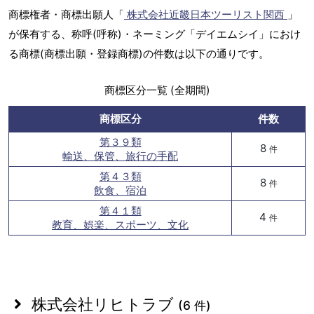
商標権者・商標出願人「
株式会社近畿日本ツーリスト関西
」
が保有する、称呼(呼称)・ネーミング「デイエムシイ」におけ
る商標(商標出願・登録商標)の件数は以下の通りです。
商標区分一覧 (全期間)
商標区分
件数
第３９類
8
件
輸送、保管、旅行の手配
第４３類
8
件
飲食、宿泊
第４１類
4
件
教育、娯楽、スポーツ、文化
株式会社リヒトラブ
(6 件)