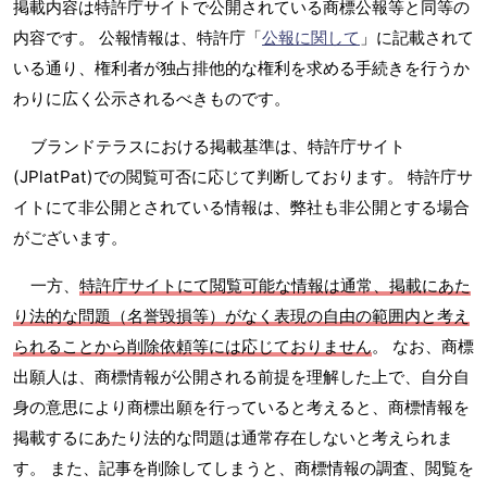
掲載内容は特許庁サイトで公開されている商標公報等と同等の
内容です。 公報情報は、特許庁「
公報に関して
」に記載されて
いる通り、権利者が独占排他的な権利を求める手続きを行うか
わりに広く公示されるべきものです。
ブランドテラスにおける掲載基準は、特許庁サイト
(JPlatPat)での閲覧可否に応じて判断しております。 特許庁サ
イトにて非公開とされている情報は、弊社も非公開とする場合
がございます。
一方、
特許庁サイトにて閲覧可能な情報は通常、掲載にあた
り法的な問題（名誉毀損等）がなく表現の自由の範囲内と考え
られることから削除依頼等には応じておりません
。 なお、商標
出願人は、商標情報が公開される前提を理解した上で、自分自
身の意思により商標出願を行っていると考えると、商標情報を
掲載するにあたり法的な問題は通常存在しないと考えられま
す。 また、記事を削除してしまうと、商標情報の調査、閲覧を