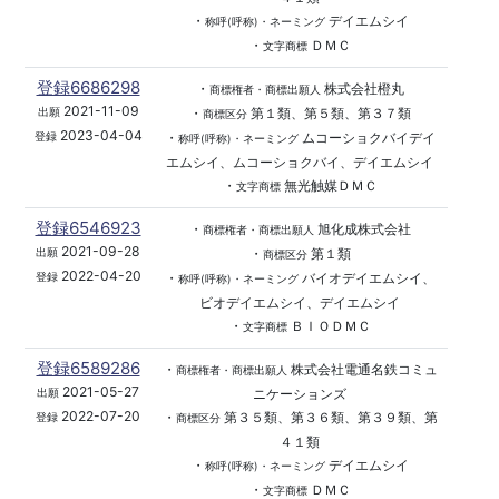
・
デイエムシイ
称呼(呼称)・ネーミング
・
ＤＭＣ
文字商標
登録6686298
・
株式会社橙丸
商標権者・商標出願人
2021-11-09
・
第１類、第５類、第３７類
出願
商標区分
2023-04-04
・
ムコーショクバイデイ
登録
称呼(呼称)・ネーミング
エムシイ、ムコーショクバイ、デイエムシイ
・
無光触媒ＤＭＣ
文字商標
登録6546923
・
旭化成株式会社
商標権者・商標出願人
2021-09-28
・
第１類
出願
商標区分
2022-04-20
・
バイオデイエムシイ、
登録
称呼(呼称)・ネーミング
ビオデイエムシイ、デイエムシイ
・
ＢＩＯＤＭＣ
文字商標
登録6589286
・
株式会社電通名鉄コミュ
商標権者・商標出願人
2021-05-27
ニケーションズ
出願
2022-07-20
・
第３５類、第３６類、第３９類、第
登録
商標区分
４１類
・
デイエムシイ
称呼(呼称)・ネーミング
・
ＤＭＣ
文字商標