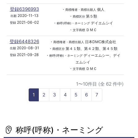
登録6396993
・
個人
商標権者・商標出願人
2020-11-13
・
第５類
出願
商標区分
2021-06-02
・
デイエムシイ
登録
称呼(呼称)・ネーミング
・
ＤＭＣ
文字商標
登録6448326
・
日本DMC株式会社
商標権者・商標出願人
2020-08-31
・
第４１類、第４２類、第４５類
出願
商標区分
2021-09-28
・
ディーエムシー、デイ
登録
称呼(呼称)・ネーミング
エムシイ
・
ＤＭＣ
文字商標
1〜10件目 (全 62 件中)
1
2
3
4
5
6
7
称呼(呼称)・ネーミング