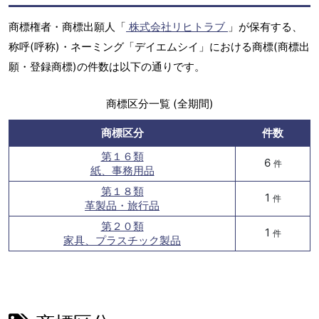
商標権者・商標出願人「
株式会社リヒトラブ
」が保有する、
称呼(呼称)・ネーミング「デイエムシイ」における商標(商標出
願・登録商標)の件数は以下の通りです。
商標区分一覧 (全期間)
商標区分
件数
第１６類
6
件
紙、事務用品
第１８類
1
件
革製品・旅行品
第２０類
1
件
家具、プラスチック製品