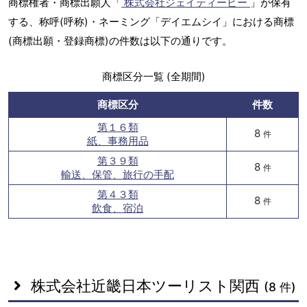
商標権者・商標出願人「
株式会社ジェイティービー
」が保有
する、称呼(呼称)・ネーミング「デイエムシイ」における商標
(商標出願・登録商標)の件数は以下の通りです。
商標区分一覧 (全期間)
商標区分
件数
第１６類
8
件
紙、事務用品
第３９類
8
件
輸送、保管、旅行の手配
第４３類
8
件
飲食、宿泊
株式会社近畿日本ツーリスト関西
(8 件)