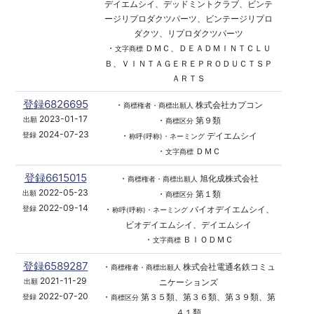
デイエムシイ、デッドミントクラブ、ビンテ
ージリプロダクツパーツ、ビンテージリプロ
ダクツ、リプロダクツパーツ
・
ＤＭＣ、ＤＥＡＤＭＩＮＴＣＬＵ
文字商標
Ｂ、ＶＩＮＴＡＧＥＲＥＰＲＯＤＵＣＴＳＰ
ＡＲＴＳ
登録6826695
・
株式会社カプコン
商標権者・商標出願人
2023-01-17
・
第９類
出願
商標区分
2024-07-23
・
デイエムシイ
登録
称呼(呼称)・ネーミング
・
ＤＭＣ
文字商標
登録6615015
・
旭化成株式会社
商標権者・商標出願人
2022-05-23
・
第１類
出願
商標区分
2022-09-14
・
バイオデイエムシイ、
登録
称呼(呼称)・ネーミング
ビオデイエムシイ、デイエムシイ
・
ＢＩＯＤＭＣ
文字商標
登録6589287
・
株式会社電通名鉄コミュ
商標権者・商標出願人
2021-11-29
ニケーションズ
出願
2022-07-20
・
第３５類、第３６類、第３９類、第
登録
商標区分
４１類