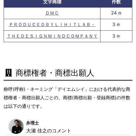
文字商標
件数
ＤＭＣ
24
件
ＰＲＯＤＵＣＥＤＢＹＬＩＨＩＴＬＡＢ・
3
件
ＴＨＥＤＥＳＩＧＮＭＩＮＤＣＯＭＰＡＮＹ
3
件
商標権者・商標出願人
称呼(呼称)・ネーミング「デイエムシイ」における代表的な商
標権者・商標出願人ごとの、商標(商標出願・登録商標)の件数
は以下の通りです。
弁理士
大瀬 佳之のコメント