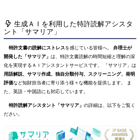
生成ＡＩを利用した特許読解アシスタ
ント「サマリア」
特許文書の読解にストレス
を感じている皆様へ。
弁理士が
開発した「サマリア」
は、特許文書読解の時間短縮と理解の深
化を実現するＡＩアシスタントサービスです。 「サマリア」は
用語解説、サマリ作成、独自分類付与、スクリーニング、発明
評価
など知財担当者に寄り添う様々な機能を提供します。 ま
た、英語・中国語にも対応しています。
特許読解アシスタント「サマリア」
の詳細は、以下をご覧く
ださい。