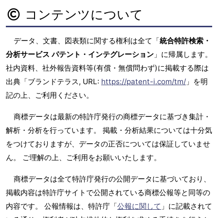
コンテンツについて
データ、文書、図表類に関する権利は全て「
統合特許検索・
分析サービス パテント・インテグレーション
」に帰属します。
社内資料、社外報告資料等(有償・無償問わず)に掲載する際は
出典「ブランドテラス, URL:
https://patent-i.com/tm/
」を明
記の上、ご利用ください。
商標データは最新の特許庁発行の商標データに基づき集計・
解析・分析を行っています。 掲載・分析結果については十分気
をつけておりますが、データの正否については保証していませ
ん。 ご理解の上、ご利用をお願いいたします。
商標データは全て特許庁発行の公開データに基づいており、
掲載内容は特許庁サイトで公開されている商標公報等と同等の
内容です。 公報情報は、特許庁「
公報に関して
」に記載されて