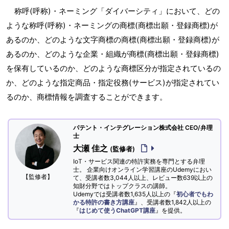
称呼(呼称)・ネーミング「ダイバーシティ」において、どの
ような称呼(呼称)・ネーミングの商標(商標出願・登録商標)が
あるのか、どのような文字商標の商標(商標出願・登録商標)が
あるのか、どのような企業・組織が商標(商標出願・登録商標)
を保有しているのか、どのような商標区分が指定されているの
か、どのような指定商品・指定役務(サービス)が指定されてい
るのか、商標情報を調査することができます。
パテント・インテグレーション株式会社 CEO/弁理
士
大瀬 佳之
(監修者)
IoT・サービス関連の特許実務を専門とする弁理
士。 企業向けオンライン学習講座のUdemyにおい
【監修者】
て、受講者数3,044人以上、レビュー数639以上の
知財分野ではトップクラスの講師。
Udemyでは受講者数1,635人以上の『
初心者でもわ
かる特許の書き方講座
』、受講者数1,842人以上の
『
はじめて使うChatGPT講座
』を提供。