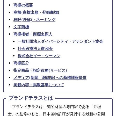
商標の概要
商標(商標出願・登録商標)
称呼(呼称)・ネーミング
文字商標
商標権者・商標出願人
一般社団法人ダイバーシティ・アテンダント協会
社会医療法人敬和会
株式会社イー・ウーマン
商標区分
指定商品・指定役務(サービス)
メディア(新聞、雑誌等)への商標情報提供
掲載内容・掲載基準について
ブランドテラスとは
ブランドテラスは、知的財産の専門家である「弁理
士」の監修のもと、日本国特許庁が発行する最新の公開