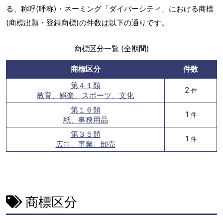
る、称呼(呼称)・ネーミング「ダイバーシティ」における商標
(商標出願・登録商標)の件数は以下の通りです。
商標区分一覧 (全期間)
商標区分
件数
第４１類
2
件
教育、娯楽、スポーツ、文化
第１６類
1
件
紙、事務用品
第３５類
1
件
広告、事業、卸売
商標区分