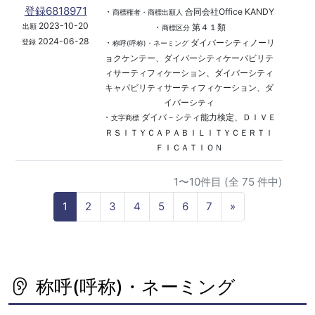
登録6818971
・
合同会社Office KANDY
商標権者・商標出願人
2023-10-20
・
第４１類
出願
商標区分
2024-06-28
・
ダイバーシティノーリ
登録
称呼(呼称)・ネーミング
ョクケンテー、ダイバーシティケーパビリテ
ィサーティフィケーション、ダイバーシティ
キャパビリティサーティフィケーション、ダ
イバーシティ
・
ダイバ－シティ能力検定、ＤＩＶＥ
文字商標
ＲＳＩＴＹＣＡＰＡＢＩＬＩＴＹＣＥＲＴＩ
ＦＩＣＡＴＩＯＮ
1〜10件目 (全 75 件中)
N
1
2
3
4
5
6
7
»
e
x
t
称呼(呼称)・ネーミング