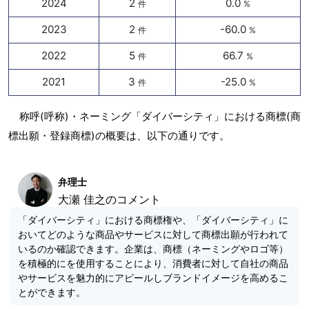
2024
2
0.0
件
%
2023
2
-60.0
件
%
2022
5
66.7
件
%
2021
3
-25.0
件
%
称呼(呼称)・ネーミング「ダイバーシティ」における商標(商
標出願・登録商標)の概要は、以下の通りです。
弁理士
大瀬 佳之のコメント
「ダイバーシティ」における商標権や、「ダイバーシティ」に
おいてどのような商品やサービスに対して商標出願が行われて
いるのか確認できます。企業は、商標（ネーミングやロゴ等）
を積極的にを使用することにより、消費者に対して自社の商品
やサービスを魅力的にアピールしブランドイメージを高めるこ
とができます。