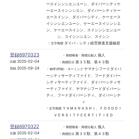
ースイシンシエンユーシ、ダイバーシティケ
ーエースイシンシエン、ダイバーシティケー
エースイシン、ダイバーシティ、ケーエース
イシンシエンユーシ、ケーエースイシンシエ
ン、ケーエースイシン、スイシンシエンユー
シ、スイシンシエン、スイシン
・
ダイバ－シティ経営推進支援融資
文字商標
登録6970323
・
個人
商標権者・商標出願人
2025-02-04
・
第３５類、第４３類
出願
商標区分
2025-09-24
・
ヤマナシフードダイバ
登録
称呼(呼称)・ネーミング
ーシティサーティファイド、フードダイバー
シティサーティファイド、ダイバーシティサ
ーティファイド、ヤマナシフードダイバーシ
ティ、フードダイバーシティ、ダイバーシテ
ィ
・
ＹＡＭＡＮＡＳＨＩ、ＦＯＯＤＤＩ
文字商標
ＶＥＲＳＩＴＹＣＥＲＴＩＦＩＥＤ
登録6970322
・
個人
商標権者・商標出願人
2025-02-04
・
第３５類、第４３類
出願
商標区分