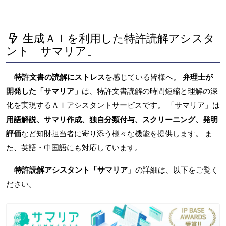
生成ＡＩを利用した特許読解アシスタ
ント「サマリア」
特許文書の読解にストレス
を感じている皆様へ。
弁理士が
開発した「サマリア」
は、特許文書読解の時間短縮と理解の深
化を実現するＡＩアシスタントサービスです。 「サマリア」は
用語解説、サマリ作成、独自分類付与、スクリーニング、発明
評価
など知財担当者に寄り添う様々な機能を提供します。 ま
た、英語・中国語にも対応しています。
特許読解アシスタント「サマリア」
の詳細は、以下をご覧く
ださい。