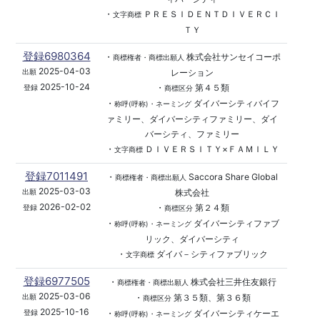
・
ＰＲＥＳＩＤＥＮＴＤＩＶＥＲＣＩ
文字商標
ＴＹ
登録6980364
・
株式会社サンセイコーポ
商標権者・商標出願人
2025-04-03
レーション
出願
2025-10-24
・
第４５類
登録
商標区分
・
ダイバーシティバイフ
称呼(呼称)・ネーミング
ァミリー、ダイバーシティファミリー、ダイ
バーシティ、ファミリー
・
ＤＩＶＥＲＳＩＴＹ×ＦＡＭＩＬＹ
文字商標
登録7011491
・
Saccora Share Global
商標権者・商標出願人
2025-03-03
株式会社
出願
2026-02-02
・
第２４類
登録
商標区分
・
ダイバーシティファブ
称呼(呼称)・ネーミング
リック、ダイバーシティ
・
ダイバ－シティファブリック
文字商標
登録6977505
・
株式会社三井住友銀行
商標権者・商標出願人
2025-03-06
・
第３５類、第３６類
出願
商標区分
2025-10-16
・
ダイバーシティケーエ
登録
称呼(呼称)・ネーミング