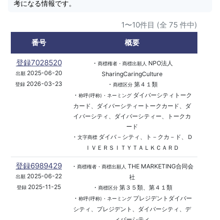
考になる情報です。
1〜10件目 (全 75 件中)
番号
概要
登録7028520
・
NPO法人
商標権者・商標出願人
2025-06-20
SharingCaringCulture
出願
2026-03-23
・
第４１類
登録
商標区分
・
ダイバーシティトーク
称呼(呼称)・ネーミング
カード、ダイバーシティートークカード、ダ
イバーシティ、ダイバーシティー、トークカ
ード
・
ダイバ－シティ、ト－クカ－ド、Ｄ
文字商標
ＩＶＥＲＳＩＴＹＴＡＬＫＣＡＲＤ
登録6989429
・
THE MARKETING合同会
商標権者・商標出願人
2025-06-22
社
出願
2025-11-25
・
第３５類、第４１類
登録
商標区分
・
プレジデントダイバー
称呼(呼称)・ネーミング
シティ、プレジデント、ダイバーシティ、デ
ィバーシティ