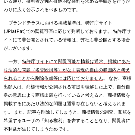
いる通り、権利者が独占排他的な権利を求める手続きを行うか
わりに広く公示されるべきものです。
ブランドテラスにおける掲載基準は、特許庁サイト
(JPlatPat)での閲覧可否に応じて判断しております。 特許庁サ
イトにて非公開とされている情報は、弊社も非公開とする場合
がございます。
一方、
特許庁サイトにて閲覧可能な情報は通常、掲載にあた
り法的な問題（名誉毀損等）がなく表現の自由の範囲内と考え
られることから削除依頼等には応じておりません
。 なお、商標
出願人は、商標情報が公開される前提を理解した上で、自分自
身の意思により商標出願を行っていると考えると、商標情報を
掲載するにあたり法的な問題は通常存在しないと考えられま
す。 また、記事を削除してしまうと、商標情報の調査、閲覧を
希望するユーザの『知る権利』を害することとなり、閲覧者に
不利益が生じてしまうためです。