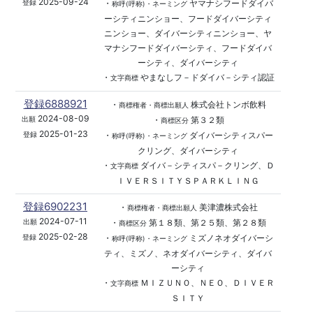
2025-09-24
・
ヤマナシフードダイバ
登録
称呼(呼称)・ネーミング
ーシティニンショー、フードダイバーシティ
ニンショー、ダイバーシティニンショー、ヤ
マナシフードダイバーシティ、フードダイバ
ーシティ、ダイバーシティ
・
やまなしフ－ドダイバ－シティ認証
文字商標
登録6888921
・
株式会社トンボ飲料
商標権者・商標出願人
2024-08-09
・
第３２類
出願
商標区分
2025-01-23
・
ダイバーシティスパー
登録
称呼(呼称)・ネーミング
クリング、ダイバーシティ
・
ダイバ－シティスパ－クリング、Ｄ
文字商標
ＩＶＥＲＳＩＴＹＳＰＡＲＫＬＩＮＧ
登録6902231
・
美津濃株式会社
商標権者・商標出願人
2024-07-11
・
第１８類、第２５類、第２８類
出願
商標区分
2025-02-28
・
ミズノネオダイバーシ
登録
称呼(呼称)・ネーミング
ティ、ミズノ、ネオダイバーシティ、ダイバ
ーシティ
・
ＭＩＺＵＮＯ、ＮＥＯ、ＤＩＶＥＲ
文字商標
ＳＩＴＹ