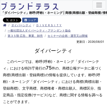
「ダイバーシティ」称呼(呼称)・ネーミング | 商標(商標出願・登録商標) 情
シェア
ダイバーシティ
ＤＩＶＥＲＳＩＴＹ
一般社団法人ダイバーシティ・アテンダント協会
第３５類 広告、事業、卸売
セミナーの企画・運営又は開催
更新日：2026/08/01
ダイバーシティ
このページでは、称呼(呼称)・ネーミング「ダイバーシテ
75
ィ」における特許庁発行の
件の、商標公報データに基づく
商標(商標出願・登録商標)の情報を提供しています。称呼(呼
称)・ネーミング「ダイバーシティ」における商標(商標出願・
登録商標)、文字商標、商標権者・商標出願人、商標区分、指
定商品・指定役務(サービス)など、商標に関する情報を調べる
ことができます。