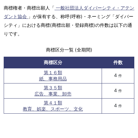
商標権者・商標出願人「
一般社団法人ダイバーシティ・アテン
ダント協会
」が保有する、称呼(呼称)・ネーミング「ダイバー
シティ」における商標(商標出願・登録商標)の件数は以下の通
りです。
商標区分一覧 (全期間)
商標区分
件数
第１６類
4
件
紙、事務用品
第３５類
4
件
広告、事業、卸売
第４１類
4
件
教育、娯楽、スポーツ、文化