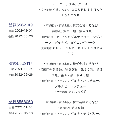
ゲーター、グル、グルメ
・
ぐる、なび、ＧＯＵＲＭＥＴＮＡＶ
文字商標
ＩＧＡＴＯＲ
登録6562149
・
株式会社ぐるなび
商標権者・商標出願人
2021-12-01
・
第３５類、第４３類
出願
商標区分
2022-05-26
・
グルナビダイニングパ
登録
称呼(呼称)・ネーミング
ーク、グルナビ、ダイニングパーク
・
ＧＵＲＵＮＡＶＩＤＩＮＩＮＧＰＡ
文字商標
ＲＫ
登録6562117
・
株式会社ぐるなび
商標権者・商標出願人
2021-11-26
・
第９類、第３５類、第３６類、第３
出願
商標区分
2022-05-26
９類、第４２類、第４３類
登録
・
グルナビハッチュー、
称呼(呼称)・ネーミング
グルナビ、ハッチュー
・
ぐるなび発注
文字商標
登録6558050
・
株式会社ぐるなび
商標権者・商標出願人
2021-11-10
・
第３９類
出願
商標区分
2022-05-18
・
グルナビデリバリー、
登録
称呼(呼称)・ネーミング