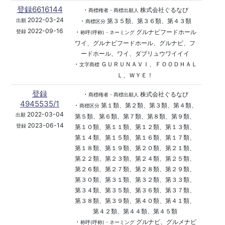
登録6616144
・
株式会社ぐるなび
商標権者・商標出願人
2022-03-24
・
第３５類、第３６類、第４３類
出願
商標区分
2022-09-16
・
グルナビフードホール
登録
称呼(呼称)・ネーミング
ワイ、グルナビフードホール、グルナビ、フ
ードホール、ワイ、ダブリュウワイイイ
・
ＧＵＲＵＮＡＶＩ、ＦＯＯＤＨＡＬ
文字商標
Ｌ、ＷＹＥ！
登録
・
株式会社ぐるなび
商標権者・商標出願人
4945535/1
・
第１類、第２類、第３類、第４類、
商標区分
2022-03-04
出願
第５類、第６類、第７類、第８類、第９類、
2023-06-14
登録
第１０類、第１１類、第１２類、第１３類、
第１４類、第１５類、第１６類、第１７類、
第１８類、第１９類、第２０類、第２１類、
第２２類、第２３類、第２４類、第２５類、
第２６類、第２７類、第２８類、第２９類、
第３０類、第３１類、第３２類、第３３類、
第３４類、第３５類、第３６類、第３７類、
第３８類、第３９類、第４０類、第４１類、
第４２類、第４４類、第４５類
・
グルナビ、グルメナビ
称呼(呼称)・ネーミング