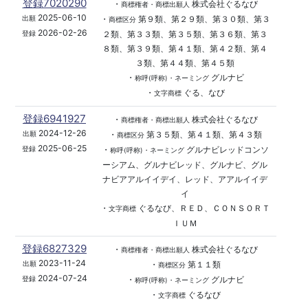
登録7020290
・
株式会社ぐるなび
商標権者・商標出願人
2025-06-10
・
第９類、第２９類、第３０類、第３
出願
商標区分
2026-02-26
２類、第３３類、第３５類、第３６類、第３
登録
８類、第３９類、第４１類、第４２類、第４
３類、第４４類、第４５類
・
グルナビ
称呼(呼称)・ネーミング
・
ぐる、なび
文字商標
登録6941927
・
株式会社ぐるなび
商標権者・商標出願人
2024-12-26
・
第３５類、第４１類、第４３類
出願
商標区分
2025-06-25
・
グルナビレッドコンソ
登録
称呼(呼称)・ネーミング
ーシアム、グルナビレッド、グルナビ、グル
ナビアアルイイデイ、レッド、アアルイイデ
イ
・
ぐるなび、ＲＥＤ、ＣＯＮＳＯＲＴ
文字商標
ＩＵＭ
登録6827329
・
株式会社ぐるなび
商標権者・商標出願人
2023-11-24
・
第１１類
出願
商標区分
2024-07-24
・
グルナビ
登録
称呼(呼称)・ネーミング
・
ぐるなび
文字商標