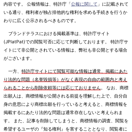
内容です。 公報情報は、特許庁「
公報に関して
」に記載されて
いる通り、権利者が独占排他的な権利を求める手続きを行うか
わりに広く公示されるべきものです。
ブランドテラスにおける掲載基準は、特許庁サイト
(JPlatPat)での閲覧可否に応じて判断しております。 特許庁サ
イトにて非公開とされている情報は、弊社も非公開とする場合
がございます。
一方、
特許庁サイトにて閲覧可能な情報は通常、掲載にあた
り法的な問題（名誉毀損等）がなく表現の自由の範囲内と考え
られることから削除依頼等には応じておりません
。 なお、商標
出願人は、商標情報が公開される前提を理解した上で、自分自
身の意思により商標出願を行っていると考えると、商標情報を
掲載するにあたり法的な問題は通常存在しないと考えられま
す。 また、記事を削除してしまうと、商標情報の調査、閲覧を
希望するユーザの『知る権利』を害することとなり、閲覧者に