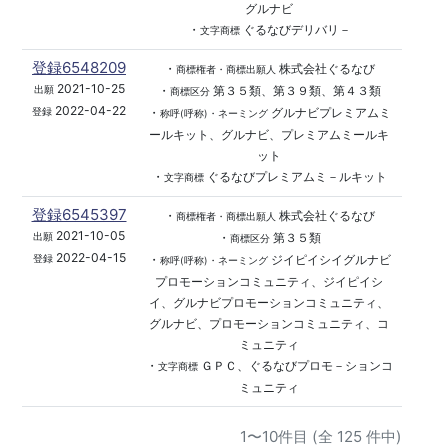
グルナビ
・
ぐるなびデリバリ－
文字商標
登録6548209
・
株式会社ぐるなび
商標権者・商標出願人
2021-10-25
・
第３５類、第３９類、第４３類
出願
商標区分
2022-04-22
・
グルナビプレミアムミ
登録
称呼(呼称)・ネーミング
ールキット、グルナビ、プレミアムミールキ
ット
・
ぐるなびプレミアムミ－ルキット
文字商標
登録6545397
・
株式会社ぐるなび
商標権者・商標出願人
2021-10-05
・
第３５類
出願
商標区分
2022-04-15
・
ジイピイシイグルナビ
登録
称呼(呼称)・ネーミング
プロモーションコミュニティ、ジイピイシ
イ、グルナビプロモーションコミュニティ、
グルナビ、プロモーションコミュニティ、コ
ミュニティ
・
ＧＰＣ、ぐるなびプロモ－ションコ
文字商標
ミュニティ
1〜10件目 (全 125 件中)