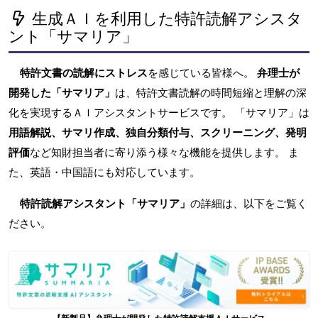
生成ＡＩを利用した特許読解アシスタ
ント「サマリア」
特許文書の読解にストレス
を感じている皆様へ。
弁理士が
開発した「サマリア」
は、特許文書読解の時間短縮と理解の深
化を実現するＡＩアシスタントサービスです。 「サマリア」は
用語解説、サマリ作成、独自分類付与、スクリーニング、発明
評価
など知財担当者に寄り添う様々な機能を提供します。 ま
た、英語・中国語にも対応しています。
特許読解アシスタント「サマリア」
の詳細は、以下をご覧く
ださい。