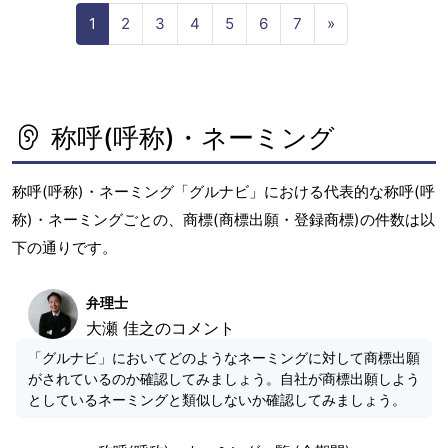
N
1
2
3
4
5
6
7
»
e
x
t
称呼(呼称)・ネーミング
称呼(呼称)・ネーミング「グルナビ」における代表的な称呼(呼
称)・ネーミングごとの、商標(商標出願・登録商標)の件数は以
下の通りです。
弁理士
大瀬 佳之のコメント
「グルナビ」においてどのようなネーミングに対して商標出願
がされているのか確認してみましょう。自社が商標出願しよう
としているネーミングと類似しないか確認してみましょう。