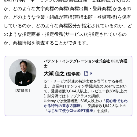
か、どのような文字商標の商標(商標出願・登録商標)があるの
か、どのような企業・組織が商標(商標出願・登録商標)を保有
しているのか、どのような商標区分が指定されているのか、ど
のような指定商品・指定役務(サービス)が指定されているの
か、商標情報を調査することができます。
パテント・インテグレーション株式会社 CEO/弁理
士
大瀬 佳之
(監修者)
IoT・サービス関連の特許実務を専門とする弁理
士。 企業向けオンライン学習講座のUdemyにおい
【監修者】
て、受講者数3,044人以上、レビュー数639以上の
知財分野ではトップクラスの講師。
Udemyでは受講者数1,635人以上の『
初心者でもわ
かる特許の書き方講座
』、受講者数1,842人以上の
『
はじめて使うChatGPT講座
』を提供。