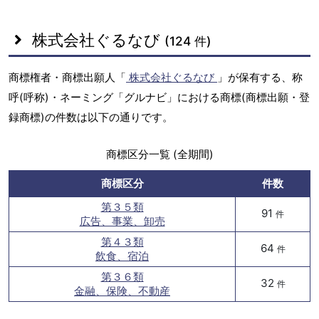
株式会社ぐるなび
(124 件)
商標権者・商標出願人「
株式会社ぐるなび
」が保有する、称
呼(呼称)・ネーミング「グルナビ」における商標(商標出願・登
録商標)の件数は以下の通りです。
商標区分一覧 (全期間)
商標区分
件数
第３５類
91
件
広告、事業、卸売
第４３類
64
件
飲食、宿泊
第３６類
32
件
金融、保険、不動産