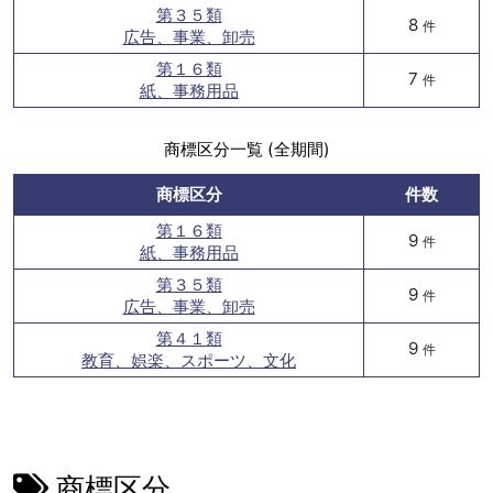
第３５類
8
件
広告、事業、卸売
第１６類
7
件
紙、事務用品
商標区分一覧 (全期間)
商標区分
件数
第１６類
9
件
紙、事務用品
第３５類
9
件
広告、事業、卸売
第４１類
9
件
教育、娯楽、スポーツ、文化
商標区分