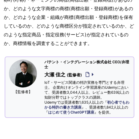
か、どのような文字商標の商標(商標出願・登録商標)があるの
か、どのような企業・組織が商標(商標出願・登録商標)を保有
しているのか、どのような商標区分が指定されているのか、ど
のような指定商品・指定役務(サービス)が指定されているの
か、商標情報を調査することができます。
パテント・インテグレーション株式会社 CEO/弁理
士
大瀬 佳之
(監修者)
IoT・サービス関連の特許実務を専門とする弁理
士。 企業向けオンライン学習講座のUdemyにおい
【監修者】
て、受講者数3,044人以上、レビュー数639以上の
知財分野ではトップクラスの講師。
Udemyでは受講者数1,635人以上の『
初心者でもわ
かる特許の書き方講座
』、受講者数1,842人以上の
『
はじめて使うChatGPT講座
』を提供。