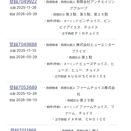
登録7049922
・
有限会社アンチエイジン
商標権者・商標出願人
2025-11-26
ググループ
出願
2026-05-29
・
第３類、第５類、第２５類
登録
商標区分
・
ピンチョイス、ピン、
称呼(呼称)・ネーミング
ピイアイエヌ、チョイス
・
ＰＩＮチョイス
文字商標
登録7049888
・
株式会社ヒューエンター
商標権者・商標出願人
2025-11-10
プライズ
出願
2026-05-29
・
第１類
登録
商標区分
・
ヒューズチョイス、ヒ
称呼(呼称)・ネーミング
ューズ、ヒュー、チョイス
・
ＨＵＧＨ’ＳＣＨＯＩＣＥ
文字商標
登録7053689
・
ファームチョイス株式会
商標権者・商標出願人
2025-10-29
社
出願
2026-06-10
・
第２９類
登録
商標区分
・
ファームチョイス、フ
称呼(呼称)・ネーミング
ァーム、チョイス
・
ＦＡＲＭ、ＣＨＯＩＣＥ
文字商標
登録7011866
・
個人
商標権者・商標出願人