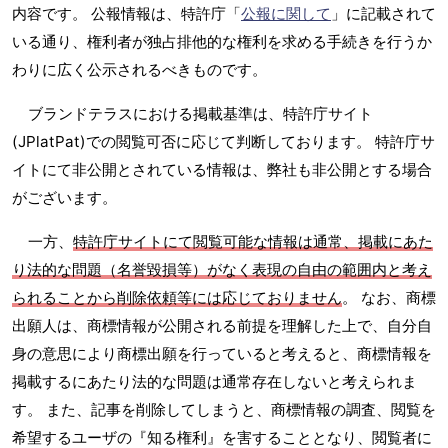
内容です。 公報情報は、特許庁「
公報に関して
」に記載されて
いる通り、権利者が独占排他的な権利を求める手続きを行うか
わりに広く公示されるべきものです。
ブランドテラスにおける掲載基準は、特許庁サイト
(JPlatPat)での閲覧可否に応じて判断しております。 特許庁サ
イトにて非公開とされている情報は、弊社も非公開とする場合
がございます。
一方、
特許庁サイトにて閲覧可能な情報は通常、掲載にあた
り法的な問題（名誉毀損等）がなく表現の自由の範囲内と考え
られることから削除依頼等には応じておりません
。 なお、商標
出願人は、商標情報が公開される前提を理解した上で、自分自
身の意思により商標出願を行っていると考えると、商標情報を
掲載するにあたり法的な問題は通常存在しないと考えられま
す。 また、記事を削除してしまうと、商標情報の調査、閲覧を
希望するユーザの『知る権利』を害することとなり、閲覧者に