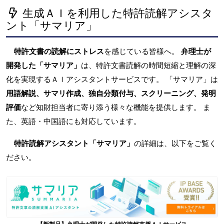
生成ＡＩを利用した特許読解アシスタ
ント「サマリア」
特許文書の読解にストレス
を感じている皆様へ。
弁理士が
開発した「サマリア」
は、特許文書読解の時間短縮と理解の深
化を実現するＡＩアシスタントサービスです。 「サマリア」は
用語解説、サマリ作成、独自分類付与、スクリーニング、発明
評価
など知財担当者に寄り添う様々な機能を提供します。 ま
た、英語・中国語にも対応しています。
特許読解アシスタント「サマリア」
の詳細は、以下をご覧く
ださい。