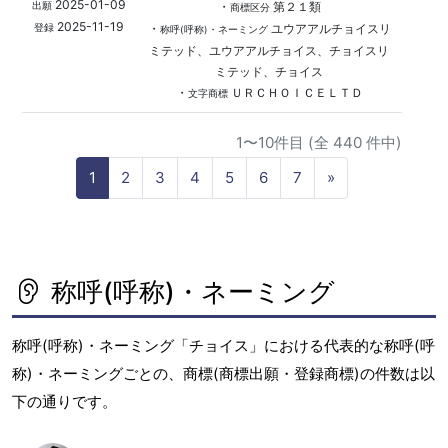
2025-01-09
・
第２１類
出願
商標区分
2025-11-19
・
ユウアアルチョイスリ
登録
称呼(呼称)・ネーミング
ミテッド、ユウアアルチョイス、チョイスリ
ミテッド、チョイス
・
ＵＲＣＨＯＩＣＥＬＴＤ
文字商標
1〜10件目 (全 440 件中)
N
1
2
3
4
5
6
7
»
e
x
t
称呼(呼称)・ネーミング
称呼(呼称)・ネーミング「チョイス」における代表的な称呼(呼
称)・ネーミングごとの、商標(商標出願・登録商標)の件数は以
下の通りです。