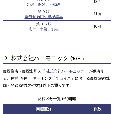
13
件
金融、保険、不動産
第９類
11
件
電気制御用の機械器具
第３５類
10
件
広告、事業、卸売
株式会社ハーモニック
(10 件)
商標権者・商標出願人「
株式会社ハーモニック
」が保有す
る、称呼(呼称)・ネーミング「チョイス」における商標(商標出
願・登録商標)の件数は以下の通りです。
商標区分一覧 (全期間)
商標区分
件数