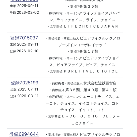
2025-09-11
・
第３５類
出願
商標区分
2026-02-02
・
ライフチョイスジャパ
登録
称呼(呼称)・ネーミング
ン、ライフチョイス、ライフ、チョイス
・
ＬＩＦＥＣＨＯＩＣＥＪＡＰＡＮ
文字商標
登録7015037
・
ピュアサイクルテクノロ
商標権者・商標出願人
2025-09-11
ジーズインコーポレイテッド
出願
2026-02-10
・
第１７類
登録
商標区分
・
ピュアファイブチョイ
称呼(呼称)・ネーミング
ス、ピュアファイブ、ピュア、チョイス
・
ＰＵＲＥＦＩＶＥ、ＣＨＯＩＣＥ
文字商標
登録7025199
・
株式会社近鉄百貨店
商標権者・商標出願人
2025-07-11
・
第３５類、第４０類、第４１類
出願
商標区分
2026-03-11
・
エーコトチョイス、エ
登録
称呼(呼称)・ネーミング
ーコト、チョイス、イイコトチョイス、コト
チョイス、イイコト、コト
・
Ｅ～ＣＯＴＯ、ＣＨＯＩＣＥ、え～
文字商標
ことチョイス
登録6994644
・
ピュアサイクルテクノロ
商標権者・商標出願人