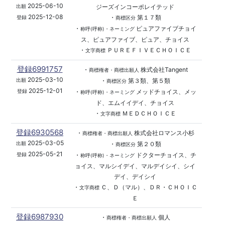
2025-06-10
ジーズインコーポレイテッド
出願
2025-12-08
・
第１７類
登録
商標区分
・
ピュアファイブチョイ
称呼(呼称)・ネーミング
ス、ピュアファイブ、ピュア、チョイス
・
ＰＵＲＥＦＩＶＥＣＨＯＩＣＥ
文字商標
登録6991757
・
株式会社Tangent
商標権者・商標出願人
2025-03-10
・
第３類、第５類
出願
商標区分
2025-12-01
・
メッドチョイス、メッ
登録
称呼(呼称)・ネーミング
ド、エムイイデイ、チョイス
・
ＭＥＤＣＨＯＩＣＥ
文字商標
登録6930568
・
株式会社ロマンス小杉
商標権者・商標出願人
2025-03-05
・
第２０類
出願
商標区分
2025-05-21
・
ドクターチョイス、チ
登録
称呼(呼称)・ネーミング
ョイス、マルシイデイ、マルデイシイ、シイ
デイ、デイシイ
・
Ｃ、Ｄ（マル）、ＤＲ・ＣＨＯＩＣ
文字商標
Ｅ
登録6987930
・
個人
商標権者・商標出願人