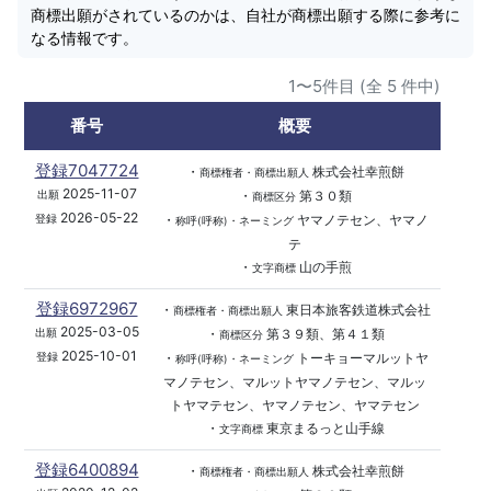
商標出願がされているのかは、自社が商標出願する際に参考に
なる情報です。
1〜5件目 (全 5 件中)
番号
概要
登録7047724
・
株式会社幸煎餅
商標権者・商標出願人
2025-11-07
・
第３０類
出願
商標区分
2026-05-22
・
ヤマノテセン、ヤマノ
登録
称呼(呼称)・ネーミング
テ
・
山の手煎
文字商標
登録6972967
・
東日本旅客鉄道株式会社
商標権者・商標出願人
2025-03-05
・
第３９類、第４１類
出願
商標区分
2025-10-01
・
トーキョーマルットヤ
登録
称呼(呼称)・ネーミング
マノテセン、マルットヤマノテセン、マルッ
トヤマテセン、ヤマノテセン、ヤマテセン
・
東京まるっと山手線
文字商標
登録6400894
・
株式会社幸煎餅
商標権者・商標出願人