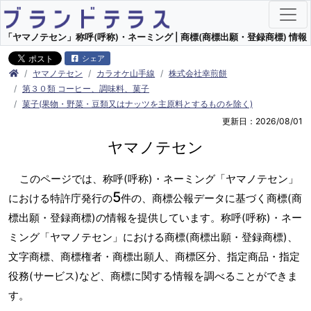
「ヤマノテセン」称呼(呼称)・ネーミング | 商標(商標出願・登録商標) 情報
シェア
ヤマノテセン
カラオケ山手線
株式会社幸煎餅
第３０類 コーヒー、調味料、菓子
菓子(果物・野菜・豆類又はナッツを主原料とするものを除く)
更新日：2026/08/01
ヤマノテセン
このページでは、称呼(呼称)・ネーミング「ヤマノテセン」
5
における特許庁発行の
件の、商標公報データに基づく商標(商
標出願・登録商標)の情報を提供しています。称呼(呼称)・ネー
ミング「ヤマノテセン」における商標(商標出願・登録商標)、
文字商標、商標権者・商標出願人、商標区分、指定商品・指定
役務(サービス)など、商標に関する情報を調べることができま
す。