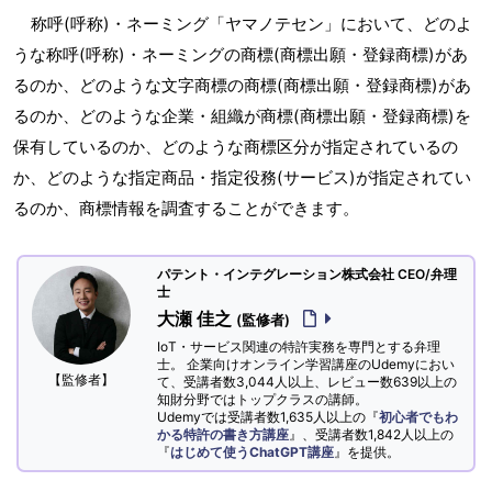
称呼(呼称)・ネーミング「ヤマノテセン」において、どのよ
うな称呼(呼称)・ネーミングの商標(商標出願・登録商標)があ
るのか、どのような文字商標の商標(商標出願・登録商標)があ
るのか、どのような企業・組織が商標(商標出願・登録商標)を
保有しているのか、どのような商標区分が指定されているの
か、どのような指定商品・指定役務(サービス)が指定されてい
るのか、商標情報を調査することができます。
パテント・インテグレーション株式会社 CEO/弁理
士
大瀬 佳之
(監修者)
IoT・サービス関連の特許実務を専門とする弁理
士。 企業向けオンライン学習講座のUdemyにおい
【監修者】
て、受講者数3,044人以上、レビュー数639以上の
知財分野ではトップクラスの講師。
Udemyでは受講者数1,635人以上の『
初心者でもわ
かる特許の書き方講座
』、受講者数1,842人以上の
『
はじめて使うChatGPT講座
』を提供。