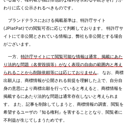
わりに広く公示されるべきものです。
ブランドテラスにおける掲載基準は、特許庁サイト
(JPlatPat)での閲覧可否に応じて判断しております。 特許庁サ
イトにて非公開とされている情報は、弊社も非公開とする場合
がございます。
一方、
特許庁サイトにて閲覧可能な情報は通常、掲載にあた
り法的な問題（名誉毀損等）がなく表現の自由の範囲内と考え
られることから削除依頼等には応じておりません
。 なお、商標
出願人は、商標情報が公開される前提を理解した上で、自分自
身の意思により商標出願を行っていると考えると、商標情報を
掲載するにあたり法的な問題は通常存在しないと考えられま
す。 また、記事を削除してしまうと、商標情報の調査、閲覧を
希望するユーザの『知る権利』を害することとなり、閲覧者に
不利益が生じてしまうためです。