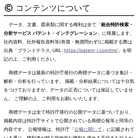
コンテンツについて
データ、文書、図表類に関する権利は全て「
統合特許検索・
分析サービス パテント・インテグレーション
」に帰属します。
社内資料、社外報告資料等(有償・無償問わず)に掲載する際は
出典「ブランドテラス, URL:
https://patent-i.com/tm/
」を明
記の上、ご利用ください。
商標データは最新の特許庁発行の商標データに基づき集計・
解析・分析を行っています。 掲載・分析結果については十分気
をつけておりますが、データの正否については保証していませ
ん。 ご理解の上、ご利用をお願いいたします。
商標データは全て特許庁発行の公開データに基づいており、
掲載内容は特許庁サイトで公開されている商標公報等と同等の
内容です。 公報情報は、特許庁「
公報に関して
」に記載されて
いる通り、権利者が独占排他的な権利を求める手続きを行うか