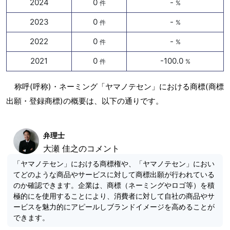
2024
0
-
件
%
2023
0
-
件
%
2022
0
-
件
%
2021
0
-100.0
件
%
称呼(呼称)・ネーミング「ヤマノテセン」における商標(商標
出願・登録商標)の概要は、以下の通りです。
弁理士
大瀬 佳之のコメント
「ヤマノテセン」における商標権や、「ヤマノテセン」におい
てどのような商品やサービスに対して商標出願が行われている
のか確認できます。企業は、商標（ネーミングやロゴ等）を積
極的にを使用することにより、消費者に対して自社の商品やサ
ービスを魅力的にアピールしブランドイメージを高めることが
できます。