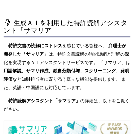
生成ＡＩを利用した特許読解アシスタ
ント「サマリア」
特許文書の読解にストレス
を感じている皆様へ。
弁理士が
開発した「サマリア」
は、特許文書読解の時間短縮と理解の深
化を実現するＡＩアシスタントサービスです。 「サマリア」は
用語解説、サマリ作成、独自分類付与、スクリーニング、発明
評価
など知財担当者に寄り添う様々な機能を提供します。 ま
た、英語・中国語にも対応しています。
特許読解アシスタント「サマリア」
の詳細は、以下をご覧く
ださい。