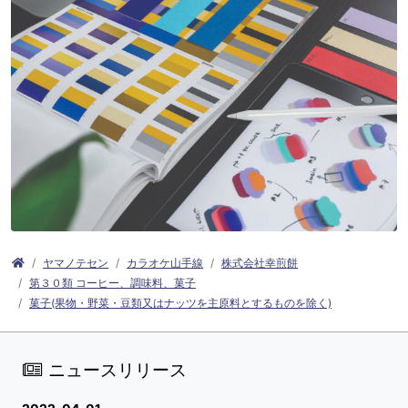
ヤマノテセン
カラオケ山手線
株式会社幸煎餅
第３０類 コーヒー、調味料、菓子
菓子(果物・野菜・豆類又はナッツを主原料とするものを除く)
ニュースリリース