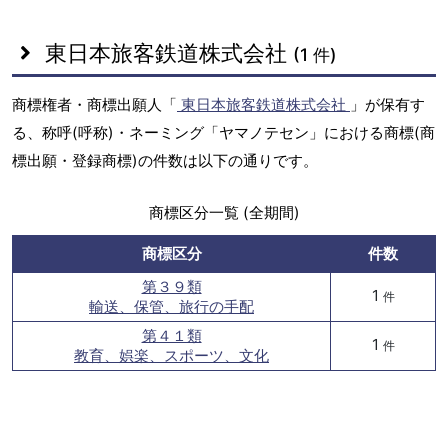
東日本旅客鉄道株式会社
(1 件)
商標権者・商標出願人「
東日本旅客鉄道株式会社
」が保有す
る、称呼(呼称)・ネーミング「ヤマノテセン」における商標(商
標出願・登録商標)の件数は以下の通りです。
商標区分一覧 (全期間)
商標区分
件数
第３９類
1
件
輸送、保管、旅行の手配
第４１類
1
件
教育、娯楽、スポーツ、文化