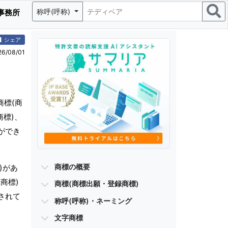
称呼(呼称)
事務所
シェア
/08/01
商標(商
商標)、
ができ
商標の概要
)があ
商標)
商標(商標出願・登録商標)
されて
称呼(呼称)・ネーミング
文字商標