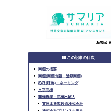
【新製品】
この記事の目次
商標の概要
商標(商標出願・登録商標)
称呼(呼称)・ネーミング
文字商標
商標権者・商標出願人
東日本旅客鉄道株式会社
株式会社プリンスホテル