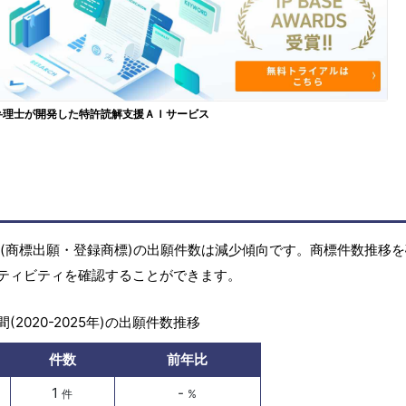
弁理士が開発した特許読解支援ＡＩサービス
の商標(商標出願・登録商標)の出願件数は減少傾向です。商標件数推移
ティビティを確認することができます。
(2020-2025年)の出願件数推移
件数
前年比
1
-
件
%