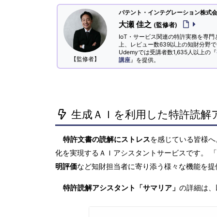
パテント・インテグレーション株式会社
大瀬 佳之
(監修者)
IoT・サービス関連の特許実務を専門
上、レビュー数639以上の知財分野
Udemyでは受講者数1,635人以上の『
【監修者】
講座
』を提供。
生成ＡＩを利用した特許読解
特許文書の読解にストレス
を感じている皆様
化を実現するＡＩアシスタントサービスです。 
明評価
など知財担当者に寄り添う様々な機能を提
特許読解アシスタント「サマリア」
の詳細は、