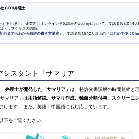
 CEO/弁理士
とする弁理士。 企業向けオンライン学習講座のUdemyにおいて、受講者数3,044人
ではトップクラスの講師。
初心者でもわかる特許の書き方講座
』、受講者数1,842人以上の『
はじめて使うCha
アシスタント「サマリア」
へ。
弁理士が開発した「サマリア」
は、特許文書読解の時間短縮と
「サマリア」は
用語解説、サマリ作成、独自分類付与、スクリーニ
供します。 また、英語・中国語にも対応しています。
以下をご覧ください。