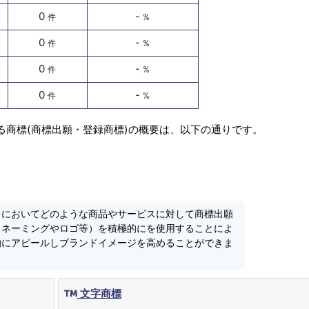
0
-
件
%
0
-
件
%
0
-
件
%
0
-
件
%
る商標(商標出願・登録商標)の概要は、以下の通りです。
」においてどのような商品やサービスに対して商標出願
（ネーミングやロゴ等）を積極的にを使用することによ
的にアピールしブランドイメージを高めることができま
文字商標