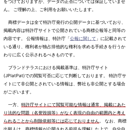
をつけておりますが、データの正否については保証していませ
ん。 ご理解の上、ご利用をお願いいたします。
商標データは全て特許庁発行の公開データに基づいており、
掲載内容は特許庁サイトで公開されている商標公報等と同等の
内容です。 公報情報は、特許庁「
公報に関して
」に記載されて
いる通り、権利者が独占排他的な権利を求める手続きを行うか
わりに広く公示されるべきものです。
ブランドテラスにおける掲載基準は、特許庁サイト
(JPlatPat)での閲覧可否に応じて判断しております。 特許庁サ
イトにて非公開とされている情報は、弊社も非公開とする場合
がございます。
一方、
特許庁サイトにて閲覧可能な情報は通常、掲載にあた
り法的な問題（名誉毀損等）がなく表現の自由の範囲内と考え
られることから削除依頼等には応じておりません
。 なお、商標
出願人は、商標情報が公開される前提を理解した上で、自分自