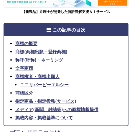
【新製品】弁理士が開発した特許読解支援ＡＩサービス
この記事の目次
商標の概要
商標(商標出願・登録商標)
称呼(呼称)・ネーミング
文字商標
商標権者・商標出願人
ユニリバーピーエルシー
商標区分
指定商品・指定役務(サービス)
メディア(新聞、雑誌等)への商標情報提供
掲載内容・掲載基準について