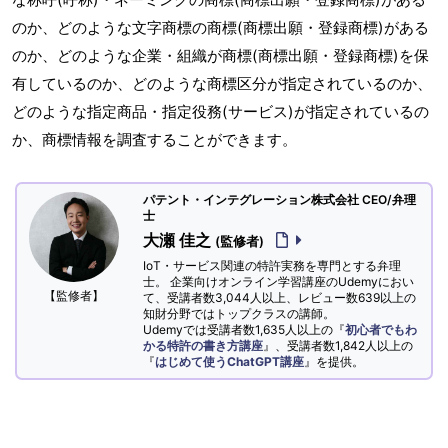
のか、どのような文字商標の商標(商標出願・登録商標)がある
のか、どのような企業・組織が商標(商標出願・登録商標)を保
有しているのか、どのような商標区分が指定されているのか、
どのような指定商品・指定役務(サービス)が指定されているの
か、商標情報を調査することができます。
パテント・インテグレーション株式会社 CEO/弁理
士
大瀬 佳之
(監修者)
IoT・サービス関連の特許実務を専門とする弁理
士。 企業向けオンライン学習講座のUdemyにおい
【監修者】
て、受講者数3,044人以上、レビュー数639以上の
知財分野ではトップクラスの講師。
Udemyでは受講者数1,635人以上の『
初心者でもわ
かる特許の書き方講座
』、受講者数1,842人以上の
『
はじめて使うChatGPT講座
』を提供。