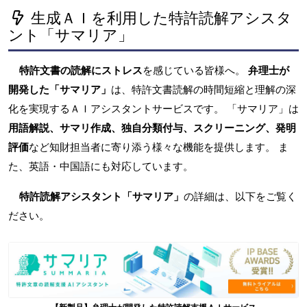
生成ＡＩを利用した特許読解アシスタ
ント「サマリア」
特許文書の読解にストレス
を感じている皆様へ。
弁理士が
開発した「サマリア」
は、特許文書読解の時間短縮と理解の深
化を実現するＡＩアシスタントサービスです。 「サマリア」は
用語解説、サマリ作成、独自分類付与、スクリーニング、発明
評価
など知財担当者に寄り添う様々な機能を提供します。 ま
た、英語・中国語にも対応しています。
特許読解アシスタント「サマリア」
の詳細は、以下をご覧く
ださい。