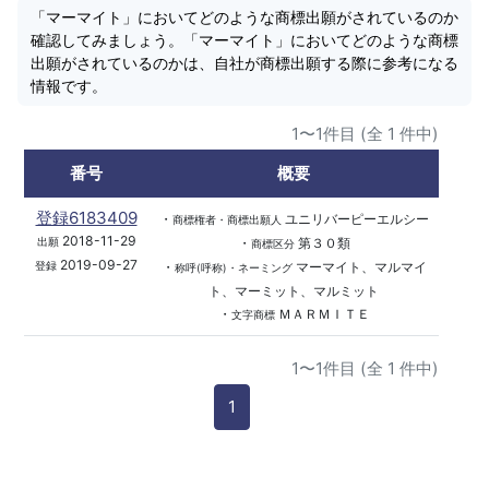
「マーマイト」においてどのような商標出願がされているのか
確認してみましょう。「マーマイト」においてどのような商標
出願がされているのかは、自社が商標出願する際に参考になる
情報です。
1〜1件目 (全 1 件中)
番号
概要
登録6183409
・
ユニリバーピーエルシー
商標権者・商標出願人
2018-11-29
・
第３０類
出願
商標区分
2019-09-27
・
マーマイト、マルマイ
登録
称呼(呼称)・ネーミング
ト、マーミット、マルミット
・
ＭＡＲＭＩＴＥ
文字商標
1〜1件目 (全 1 件中)
1