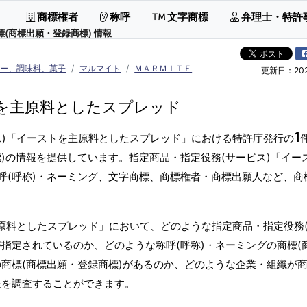
商標権者
称呼
文字商標
弁理士・特許
(商標出願・登録商標) 情報
ヒー、調味料、菓子
マルマイト
ＭＡＲＭＩＴＥ
更新日：2026
を主原料としたスプレッド
1
ス)「イーストを主原料としたスプレッド」における特許庁発行の
)の情報を提供しています。指定商品・指定役務(サービス)「イー
呼(呼称)・ネーミング、文字商標、商標権者・商標出願人など、商
主原料としたスプレッド」において、どのような指定商品・指定役務
指定されているのか、どのような称呼(呼称)・ネーミングの商標(
商標(商標出願・登録商標)があるのか、どのような企業・組織が商
報を調査することができます。