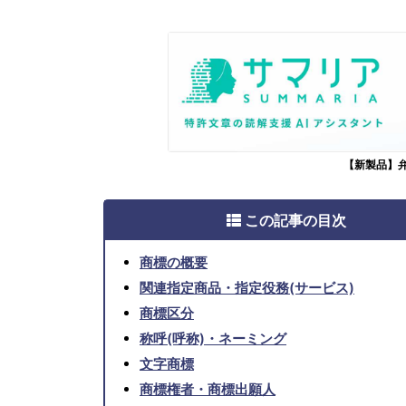
【新製品】
この記事の目次
商標の概要
関連指定商品・指定役務(サービス)
商標区分
称呼(呼称)・ネーミング
文字商標
商標権者・商標出願人