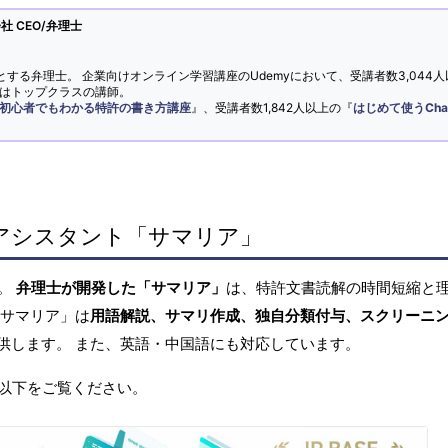
 CEO/弁理士
とする弁理士。 企業向けオンライン学習講座のUdemyにおいて、受講者数3,044人
ではトップクラスの講師。
初心者でもわかる特許の書き方講座
』、受講者数1,842人以上の『
はじめて使うCha
アシスタント「サマリア」
へ。
弁理士が開発した「サマリア」
は、特許文書読解の時間短縮と
「サマリア」は
用語解説、サマリ作成、独自分類付与、スクリーニ
供します。 また、英語・中国語にも対応しています。
以下をご覧ください。