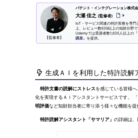
パテント・インテグレーション株式会社
大瀬 佳之
(監修者)
IoT・サービス関連の特許実務を専門
上、レビュー数639以上の知財分野
Udemyでは受講者数1,635人以上の『
【監修者】
講座
』を提供。
生成ＡＩを利用した特許読解
特許文書の読解にストレス
を感じている皆様
化を実現するＡＩアシスタントサービスです。 
明評価
など知財担当者に寄り添う様々な機能を提
特許読解アシスタント「サマリア」
の詳細は、