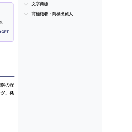
文字商標
商標権者・商標出願人
以
tGPT
理解の深
ング、発