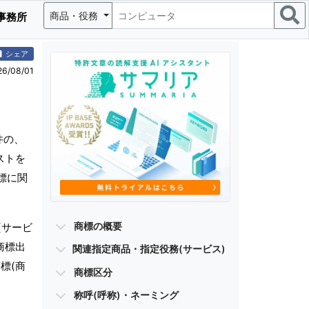
商品・役務
事務所
シェア
/08/01
件の、
ストを
標に関
商標の概要
(サービ
商標出
関連指定商品・指定役務(サービス)
標(商
商標区分
称呼(呼称)・ネーミング