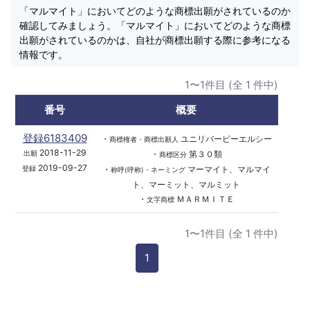
「マルマイト」においてどのような商標出願がされているのか
確認してみましょう。「マルマイト」においてどのような商標
出願がされているのかは、自社が商標出願する際に参考になる
情報です。
1〜1件目 (全 1 件中)
番号
概要
登録6183409
・
ユニリバーピーエルシー
商標権者・商標出願人
2018-11-29
・
第３０類
出願
商標区分
2019-09-27
・
マーマイト、マルマイ
登録
称呼(呼称)・ネーミング
ト、マーミット、マルミット
・
ＭＡＲＭＩＴＥ
文字商標
1〜1件目 (全 1 件中)
1