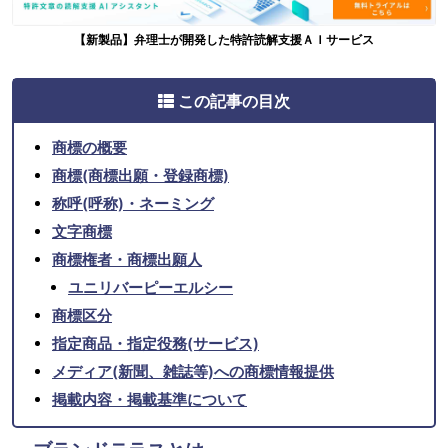
【新製品】弁理士が開発した特許読解支援ＡＩサービス
この記事の目次
商標の概要
商標(商標出願・登録商標)
称呼(呼称)・ネーミング
文字商標
商標権者・商標出願人
ユニリバーピーエルシー
商標区分
指定商品・指定役務(サービス)
メディア(新聞、雑誌等)への商標情報提供
掲載内容・掲載基準について