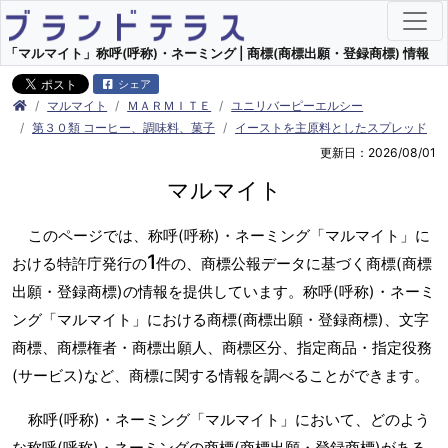
「マルマイト」称呼(呼称)・ネーミング | 商標(商標出願・登録商標) 情報
シェア
マルマイト
ＭＡＲＭＩＴＥ
ユニリバーピーエルシー
第３０類 コーヒー、調味料、菓子
イーストを主原料としたスプレッド
更新日：2026/08/01
マルマイト
このページでは、称呼(呼称)・ネーミング「マルマイト」に
1
おける特許庁発行の
件の、商標公報データに基づく商標(商標
出願・登録商標)の情報を提供しています。称呼(呼称)・ネーミ
ング「マルマイト」における商標(商標出願・登録商標)、文字
商標、商標権者・商標出願人、商標区分、指定商品・指定役務
(サービス)など、商標に関する情報を調べることができます。
称呼(呼称)・ネーミング「マルマイト」において、どのよう
な称呼(呼称)・ネーミングの商標(商標出願・登録商標)がある