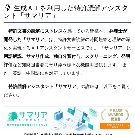
生成ＡＩを利用した特許読解アシスタ
ント「サマリア」
特許文書の読解にストレス
を感じている皆様へ。
弁理士が
開発した「サマリア」
は、特許文書読解の時間短縮と理解の深
化を実現するＡＩアシスタントサービスです。 「サマリア」は
用語解説、サマリ作成、独自分類付与、スクリーニング、発明
評価
など知財担当者に寄り添う様々な機能を提供します。 ま
た、英語・中国語にも対応しています。
特許読解アシスタント「サマリア」
の詳細は、以下をご覧く
ださい。