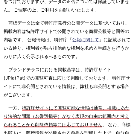
をつけておりますが、データの正否については保証していませ
ん。 ご理解の上、ご利用をお願いいたします。
商標データは全て特許庁発行の公開データに基づいており、
掲載内容は特許庁サイトで公開されている商標公報等と同等の
内容です。 公報情報は、特許庁「
公報に関して
」に記載されて
いる通り、権利者が独占排他的な権利を求める手続きを行うか
わりに広く公示されるべきものです。
ブランドテラスにおける掲載基準は、特許庁サイト
(JPlatPat)での閲覧可否に応じて判断しております。 特許庁サ
イトにて非公開とされている情報は、弊社も非公開とする場合
がございます。
一方、
特許庁サイトにて閲覧可能な情報は通常、掲載にあた
り法的な問題（名誉毀損等）がなく表現の自由の範囲内と考え
られることから削除依頼等には応じておりません
。 なお、商標
出願人は、商標情報が公開される前提を理解した上で、自分自