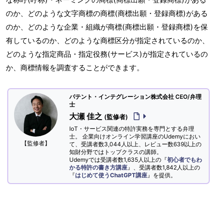
のか、どのような文字商標の商標(商標出願・登録商標)がある
のか、どのような企業・組織が商標(商標出願・登録商標)を保
有しているのか、どのような商標区分が指定されているのか、
どのような指定商品・指定役務(サービス)が指定されているの
か、商標情報を調査することができます。
パテント・インテグレーション株式会社 CEO/弁理
士
大瀬 佳之
(監修者)
IoT・サービス関連の特許実務を専門とする弁理
士。 企業向けオンライン学習講座のUdemyにおい
【監修者】
て、受講者数3,044人以上、レビュー数639以上の
知財分野ではトップクラスの講師。
Udemyでは受講者数1,635人以上の『
初心者でもわ
かる特許の書き方講座
』、受講者数1,842人以上の
『
はじめて使うChatGPT講座
』を提供。