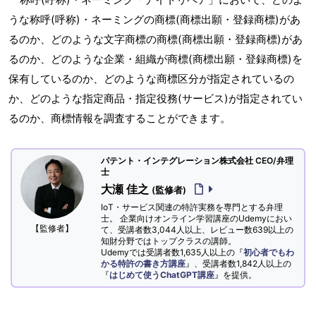
うな称呼(呼称)・ネーミングの商標(商標出願・登録商標)があ
るのか、どのような文字商標の商標(商標出願・登録商標)があ
るのか、どのような企業・組織が商標(商標出願・登録商標)を
保有しているのか、どのような商標区分が指定されているの
か、どのような指定商品・指定役務(サービス)が指定されてい
るのか、商標情報を調査することができます。
パテント・インテグレーション株式会社 CEO/弁理
士
大瀬 佳之
(監修者)
IoT・サービス関連の特許実務を専門とする弁理
士。 企業向けオンライン学習講座のUdemyにおい
【監修者】
て、受講者数3,044人以上、レビュー数639以上の
知財分野ではトップクラスの講師。
Udemyでは受講者数1,635人以上の『
初心者でもわ
かる特許の書き方講座
』、受講者数1,842人以上の
『
はじめて使うChatGPT講座
』を提供。