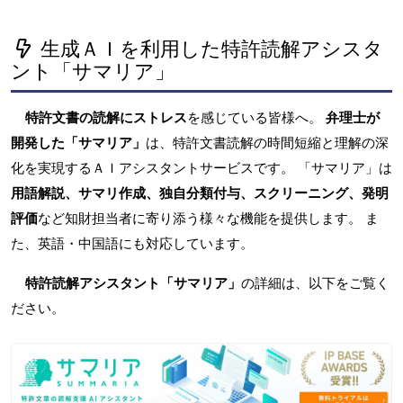
生成ＡＩを利用した特許読解アシスタ
ント「サマリア」
特許文書の読解にストレス
を感じている皆様へ。
弁理士が
開発した「サマリア」
は、特許文書読解の時間短縮と理解の深
化を実現するＡＩアシスタントサービスです。 「サマリア」は
用語解説、サマリ作成、独自分類付与、スクリーニング、発明
評価
など知財担当者に寄り添う様々な機能を提供します。 ま
た、英語・中国語にも対応しています。
特許読解アシスタント「サマリア」
の詳細は、以下をご覧く
ださい。