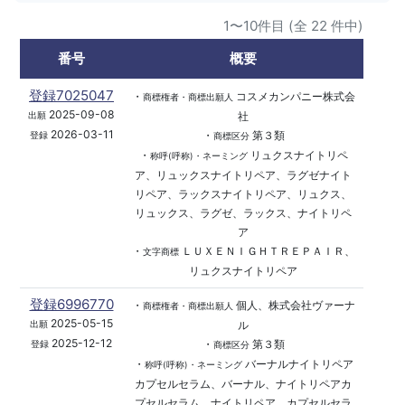
1〜10件目 (全 22 件中)
番号
概要
登録7025047
・
コスメカンパニー株式会
商標権者・商標出願人
2025-09-08
社
出願
2026-03-11
・
第３類
登録
商標区分
・
リュクスナイトリペ
称呼(呼称)・ネーミング
ア、リュックスナイトリペア、ラグゼナイト
リペア、ラックスナイトリペア、リュクス、
リュックス、ラグゼ、ラックス、ナイトリペ
ア
・
ＬＵＸＥＮＩＧＨＴＲＥＰＡＩＲ、
文字商標
リュクスナイトリペア
登録6996770
・
個人、株式会社ヴァーナ
商標権者・商標出願人
2025-05-15
ル
出願
2025-12-12
・
第３類
登録
商標区分
・
バーナルナイトリペア
称呼(呼称)・ネーミング
カプセルセラム、バーナル、ナイトリペアカ
プセルセラム、ナイトリペア、カプセルセラ