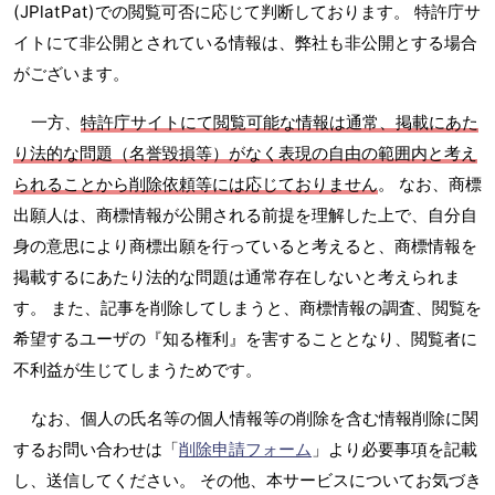
(JPlatPat)での閲覧可否に応じて判断しております。 特許庁サ
イトにて非公開とされている情報は、弊社も非公開とする場合
がございます。
一方、
特許庁サイトにて閲覧可能な情報は通常、掲載にあた
り法的な問題（名誉毀損等）がなく表現の自由の範囲内と考え
られることから削除依頼等には応じておりません
。 なお、商標
出願人は、商標情報が公開される前提を理解した上で、自分自
身の意思により商標出願を行っていると考えると、商標情報を
掲載するにあたり法的な問題は通常存在しないと考えられま
す。 また、記事を削除してしまうと、商標情報の調査、閲覧を
希望するユーザの『知る権利』を害することとなり、閲覧者に
不利益が生じてしまうためです。
なお、個人の氏名等の個人情報等の削除を含む情報削除に関
するお問い合わせは「
削除申請フォーム
」より必要事項を記載
し、送信してください。 その他、本サービスについてお気づき