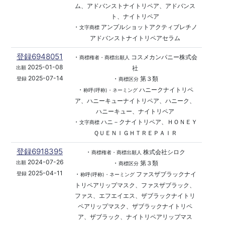
ム、アドバンストナイトリペア、アドバンス
ト、ナイトリペア
・
アンプルショットアクティブレチノ
文字商標
アドバンストナイトリペアセラム
登録6948051
・
コスメカンパニー株式会
商標権者・商標出願人
2025-01-08
社
出願
2025-07-14
・
第３類
登録
商標区分
・
ハニークナイトリペ
称呼(呼称)・ネーミング
ア、ハニーキューナイトリペア、ハニーク、
ハニーキュー、ナイトリペア
・
ハニ－クナイトリペア、ＨＯＮＥＹ
文字商標
ＱＵＥＮＩＧＨＴＲＥＰＡＩＲ
登録6918395
・
株式会社シロク
商標権者・商標出願人
2024-07-26
・
第３類
出願
商標区分
2025-04-11
・
ファスザブラックナイ
登録
称呼(呼称)・ネーミング
トリペアリップマスク、ファスザブラック、
ファス、エフエイエス、ザブラックナイトリ
ペアリップマスク、ザブラックナイトリペ
ア、ザブラック、ナイトリペアリップマス