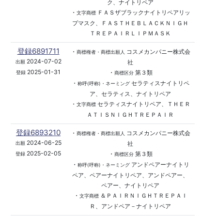
ク、ナイトリペア
・
ＦＡＳザブラックナイトリペアリッ
文字商標
プマスク、ＦＡＳＴＨＥＢＬＡＣＫＮＩＧＨ
ＴＲＥＰＡＩＲＬＩＰＭＡＳＫ
登録6891711
・
コスメカンパニー株式会
商標権者・商標出願人
2024-07-02
社
出願
2025-01-31
・
第３類
登録
商標区分
・
セラティスナイトリペ
称呼(呼称)・ネーミング
ア、セラティス、ナイトリペア
・
セラティスナイトリペア、ＴＨＥＲ
文字商標
ＡＴＩＳＮＩＧＨＴＲＥＰＡＩＲ
登録6893210
・
コスメカンパニー株式会
商標権者・商標出願人
2024-06-25
社
出願
2025-02-05
・
第３類
登録
商標区分
・
アンドペアーナイトリ
称呼(呼称)・ネーミング
ペア、ペアーナイトリペア、アンドペアー、
ペアー、ナイトリペア
・
＆ＰＡＩＲＮＩＧＨＴＲＥＰＡＩ
文字商標
Ｒ、アンドペア－ナイトリペア