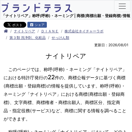
「ナイトリペア」称呼(呼称)・ネーミング | 商標(商標出願・登録商標) 情報
シェア
ナイトリペア
ＤＩＡＮＥ
株式会社ネイチャーラボ
第３類 洗浄剤、化粧品
せっけん類
更新日：2026/08/01
ナイトリペア
このページでは、称呼(呼称)・ネーミング「ナイトリペア」
22
における特許庁発行の
件の、商標公報データに基づく商標
(商標出願・登録商標)の情報を提供しています。称呼(呼称)・
ネーミング「ナイトリペア」における商標(商標出願・登録商
標)、文字商標、商標権者・商標出願人、商標区分、指定商
品・指定役務(サービス)など、商標に関する情報を調べること
ができます。
称呼(呼称)・ネーミング「ナイトリペア」において、どのよ