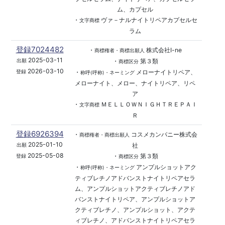
ム、カプセル
・
ヴァ－ナルナイトリペアカプセルセ
文字商標
ラム
登録7024482
・
株式会社I-ne
商標権者・商標出願人
2025-03-11
・
第３類
出願
商標区分
2026-03-10
・
メローナイトリペア、
登録
称呼(呼称)・ネーミング
メローナイト、メロー、ナイトリペア、リペ
ア
・
ＭＥＬＬＯＷＮＩＧＨＴＲＥＰＡＩ
文字商標
Ｒ
登録6926394
・
コスメカンパニー株式会
商標権者・商標出願人
2025-01-10
社
出願
2025-05-08
・
第３類
登録
商標区分
・
アンプルショットアク
称呼(呼称)・ネーミング
ティブレチノアドバンストナイトリペアセラ
ム、アンプルショットアクティブレチノアド
バンストナイトリペア、アンプルショットア
クティブレチノ、アンプルショット、アクテ
ィブレチノ、アドバンストナイトリペアセラ