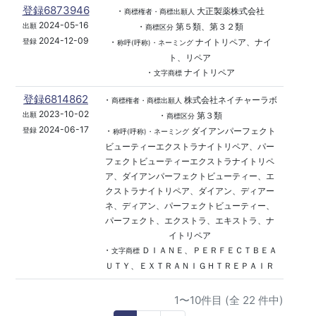
登録6873946
・
大正製薬株式会社
商標権者・商標出願人
2024-05-16
・
第５類、第３２類
出願
商標区分
2024-12-09
・
ナイトリペア、ナイ
登録
称呼(呼称)・ネーミング
ト、リペア
・
ナイトリペア
文字商標
登録6814862
・
株式会社ネイチャーラボ
商標権者・商標出願人
2023-10-02
・
第３類
出願
商標区分
2024-06-17
・
ダイアンパーフェクト
登録
称呼(呼称)・ネーミング
ビューティーエクストラナイトリペア、パー
フェクトビューティーエクストラナイトリペ
ア、ダイアンパーフェクトビューティー、エ
クストラナイトリペア、ダイアン、ディアー
ネ、ディアン、パーフェクトビューティー、
パーフェクト、エクストラ、エキストラ、ナ
イトリペア
・
ＤＩＡＮＥ、ＰＥＲＦＥＣＴＢＥＡ
文字商標
ＵＴＹ、ＥＸＴＲＡＮＩＧＨＴＲＥＰＡＩＲ
1〜10件目 (全 22 件中)