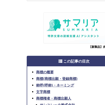
【新製品】
この記事の目次
商標の概要
商標(商標出願・登録商標)
称呼(呼称)・ネーミング
文字商標
商標権者・商標出願人
サンユレック株式会社