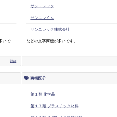
サンユレック
サンユレくん
サンユレック株式会社
多いで
などの文字商標が多いです。
詳細
商標区分
第１類 化学品
第１７類 プラスチック材料