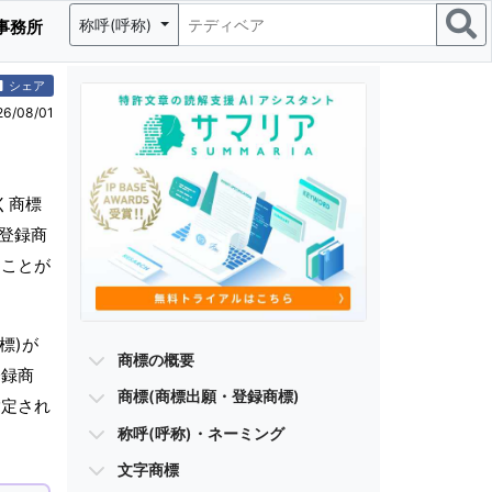
称呼(呼称)
事務所
シェア
/08/01
く商標
・登録商
ることが
標)が
商標の概要
登録商
商標(商標出願・登録商標)
指定され
称呼(呼称)・ネーミング
文字商標