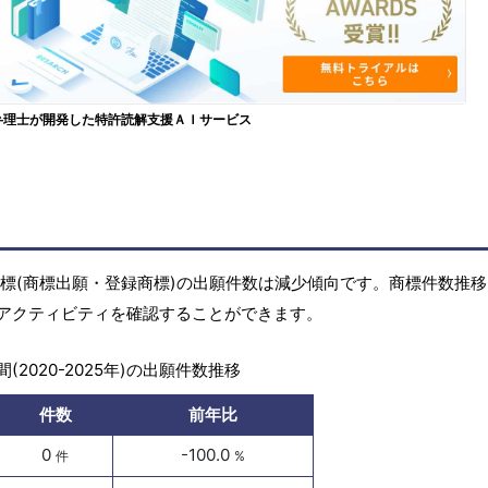
弁理士が開発した特許読解支援ＡＩサービス
)の商標(商標出願・登録商標)の出願件数は減少傾向です。商標件数推
アクティビティを確認することができます。
(2020-2025年)の出願件数推移
件数
前年比
0
-100.0
件
%