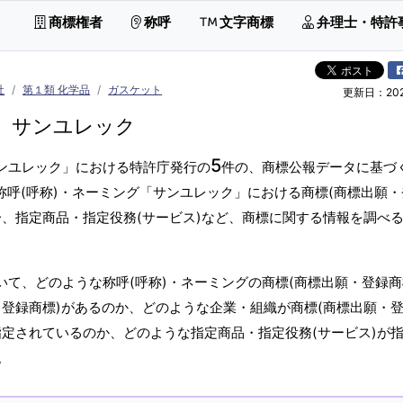
商標権者
称呼
文字商標
弁理士・特許
社
第１類 化学品
ガスケット
更新日：2026
サンユレック
5
サンユレック」における特許庁発行の
件の、商標公報データに基づ
称呼(呼称)・ネーミング「サンユレック」における商標(商標出願
分、指定商品・指定役務(サービス)など、商標に関する情報を調べ
いて、どのような称呼(呼称)・ネーミングの商標(商標出願・登録商
登録商標)があるのか、どのような企業・組織が商標(商標出願・
指定されているのか、どのような指定商品・指定役務(サービス)が
。