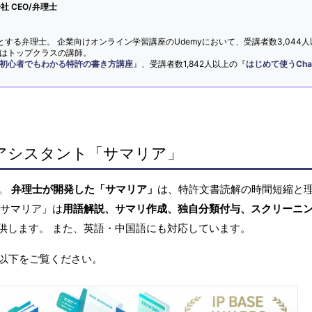
 CEO/弁理士
とする弁理士。 企業向けオンライン学習講座のUdemyにおいて、受講者数3,044人
ではトップクラスの講師。
初心者でもわかる特許の書き方講座
』、受講者数1,842人以上の『
はじめて使うCha
アシスタント「サマリア」
へ。
弁理士が開発した「サマリア」
は、特許文書読解の時間短縮と
「サマリア」は
用語解説、サマリ作成、独自分類付与、スクリーニ
供します。 また、英語・中国語にも対応しています。
以下をご覧ください。