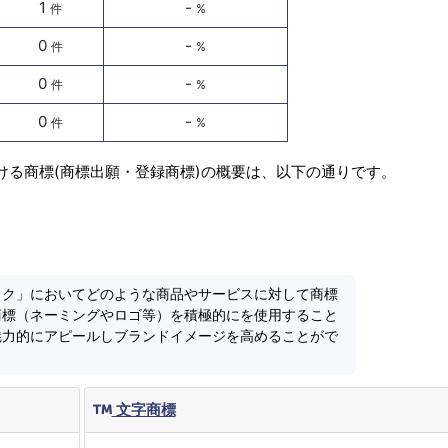
1
-
件
%
0
-
件
%
0
-
件
%
0
-
件
%
ける商標(商標出願・登録商標)の概要は、以下の通りです。
ック」においてどのような商品やサービスに対して商標
商標（ネーミングやロゴ等）を積極的にを使用すること
魅力的にアピールしブランドイメージを高めることがで
文字商標