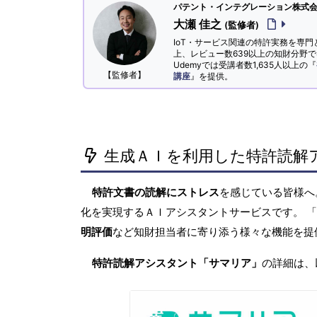
パテント・インテグレーション株式会社
大瀬 佳之
(監修者)
IoT・サービス関連の特許実務を専門
上、レビュー数639以上の知財分野
Udemyでは受講者数1,635人以上の『
【監修者】
講座
』を提供。
生成ＡＩを利用した特許読解
特許文書の読解にストレス
を感じている皆様
化を実現するＡＩアシスタントサービスです。 
明評価
など知財担当者に寄り添う様々な機能を提
特許読解アシスタント「サマリア」
の詳細は、