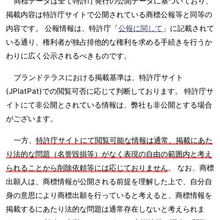
商標データは全て特許庁発行の公開データに基づいており、
掲載内容は特許庁サイトで公開されている商標公報等と同等の
内容です。 公報情報は、特許庁「
公報に関して
」に記載されて
いる通り、権利者が独占排他的な権利を求める手続きを行うか
わりに広く公示されるべきものです。
ブランドテラスにおける掲載基準は、特許庁サイト
(JPlatPat)での閲覧可否に応じて判断しております。 特許庁サ
イトにて非公開とされている情報は、弊社も非公開とする場合
がございます。
一方、
特許庁サイトにて閲覧可能な情報は通常、掲載にあた
り法的な問題（名誉毀損等）がなく表現の自由の範囲内と考え
られることから削除依頼等には応じておりません
。 なお、商標
出願人は、商標情報が公開される前提を理解した上で、自分自
身の意思により商標出願を行っていると考えると、商標情報を
掲載するにあたり法的な問題は通常存在しないと考えられま