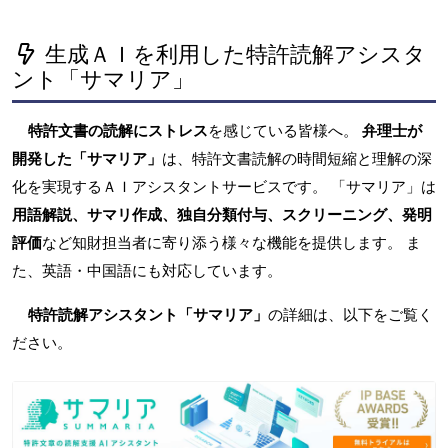
生成ＡＩを利用した特許読解アシスタ
ント「サマリア」
特許文書の読解にストレス
を感じている皆様へ。
弁理士が
開発した「サマリア」
は、特許文書読解の時間短縮と理解の深
化を実現するＡＩアシスタントサービスです。 「サマリア」は
用語解説、サマリ作成、独自分類付与、スクリーニング、発明
評価
など知財担当者に寄り添う様々な機能を提供します。 ま
た、英語・中国語にも対応しています。
特許読解アシスタント「サマリア」
の詳細は、以下をご覧く
ださい。