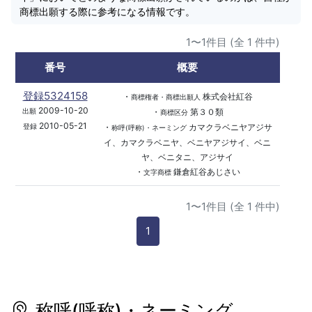
商標出願する際に参考になる情報です。
1〜1件目 (全 1 件中)
番号
概要
登録5324158
・
株式会社紅谷
商標権者・商標出願人
2009-10-20
・
第３０類
出願
商標区分
2010-05-21
・
カマクラベニヤアジサ
登録
称呼(呼称)・ネーミング
イ、カマクラベニヤ、ベニヤアジサイ、ベニ
ヤ、ベニタニ、アジサイ
・
鎌倉紅谷あじさい
文字商標
1〜1件目 (全 1 件中)
1
称呼(呼称)・ネーミング