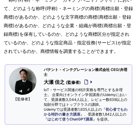
て、どのような称呼(呼称)・ネーミングの商標(商標出願・登録
商標)があるのか、どのような文字商標の商標(商標出願・登録
商標)があるのか、どのような企業・組織が商標(商標出願・登
録商標)を保有しているのか、どのような商標区分が指定され
ているのか、どのような指定商品・指定役務(サービス)が指定
されているのか、商標情報を調査することができます。
パテント・インテグレーション株式会社 CEO/弁理
士
大瀬 佳之
(監修者)
IoT・サービス関連の特許実務を専門とする弁理
士。 企業向けオンライン学習講座のUdemyにおい
【監修者】
て、受講者数3,044人以上、レビュー数639以上の
知財分野ではトップクラスの講師。
Udemyでは受講者数1,635人以上の『
初心者でもわ
かる特許の書き方講座
』、受講者数1,842人以上の
『
はじめて使うChatGPT講座
』を提供。