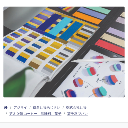
アジサイ
鎌倉紅谷あじさい
株式会社紅谷
第３０類 コーヒー、調味料、菓子
菓子及びパン