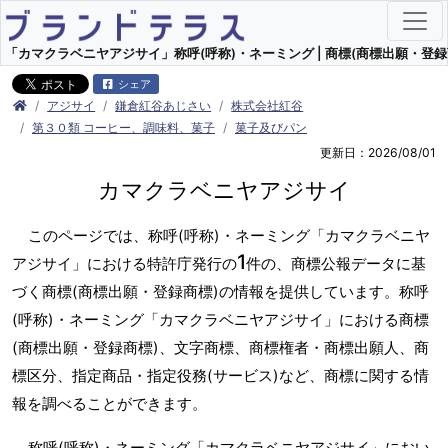
「カマクラベニヤアジサイ」称呼(呼称)・ネーミング | 商標(商標出願・登録
シェア
アジサイ
鎌倉紅谷あじさい
株式会社紅谷
第３０類 コーヒー、調味料、菓子
菓子及びパン
更新日：2026/08/01
カマクラベニヤアジサイ
このページでは、称呼(呼称)・ネーミング「カマクラベニヤ
1
アジサイ」における特許庁発行の
件の、商標公報データに基
づく商標(商標出願・登録商標)の情報を提供しています。称呼
(呼称)・ネーミング「カマクラベニヤアジサイ」における商標
(商標出願・登録商標)、文字商標、商標権者・商標出願人、商
標区分、指定商品・指定役務(サービス)など、商標に関する情
報を調べることができます。
称呼(呼称)・ネーミング「カマクラベニヤアジサイ」におい