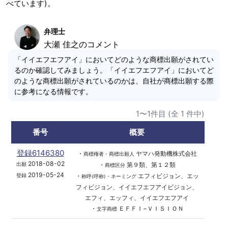
べています)。
弁理士
大瀬 佳之のコメント
「イイエフエフアイ」においてどのような商標出願がされてい
るのか確認してみましょう。「イイエフエフアイ」においてど
のような商標出願がされているのかは、自社が商標出願する際
に参考になる情報です。
1〜1件目 (全 1 件中)
番号
概要
登録6146380
・
ヤマハ発動機株式会社
商標権者・商標出願人
2018-08-02
・
第９類、第１２類
出願
商標区分
2019-05-24
・
エフィビジョン、エッ
登録
称呼(呼称)・ネーミング
フィビジョン、イイエフエフアイビジョン、
エフィ、エッフィ、イイエフエフアイ
・
ＥＦＦＩ−ＶＩＳＩＯＮ
文字商標