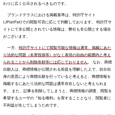
わりに広く公示されるべきものです。
ブランドテラスにおける掲載基準は、特許庁サイト
(JPlatPat)での閲覧可否に応じて判断しております。 特許庁サ
イトにて非公開とされている情報は、弊社も非公開とする場合
がございます。
一方、
特許庁サイトにて閲覧可能な情報は通常、掲載にあた
り法的な問題（名誉毀損等）がなく表現の自由の範囲内と考え
られることから削除依頼等には応じておりません
。 なお、商標
出願人は、商標情報が公開される前提を理解した上で、自分自
身の意思により商標出願を行っていると考えると、商標情報を
掲載するにあたり法的な問題は通常存在しないと考えられま
す。 また、記事を削除してしまうと、商標情報の調査、閲覧を
希望するユーザの『知る権利』を害することとなり、閲覧者に
不利益が生じてしまうためです。