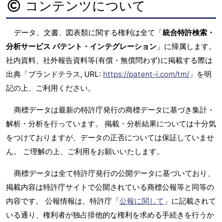
コンテンツについて
データ、文書、図表類に関する権利は全て「
統合特許検索・
分析サービス パテント・インテグレーション
」に帰属します。
社内資料、社外報告資料等(有償・無償問わず)に掲載する際は
出典「ブランドテラス, URL:
https://patent-i.com/tm/
」を明
記の上、ご利用ください。
商標データは最新の特許庁発行の商標データに基づき集計・
解析・分析を行っています。 掲載・分析結果については十分気
をつけておりますが、データの正否については保証していませ
ん。 ご理解の上、ご利用をお願いいたします。
商標データは全て特許庁発行の公開データに基づいており、
掲載内容は特許庁サイトで公開されている商標公報等と同等の
内容です。 公報情報は、特許庁「
公報に関して
」に記載されて
いる通り、権利者が独占排他的な権利を求める手続きを行うか