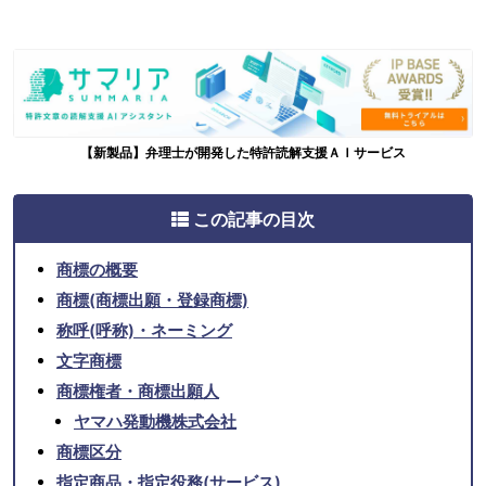
【新製品】弁理士が開発した特許読解支援ＡＩサービス
この記事の目次
商標の概要
商標(商標出願・登録商標)
称呼(呼称)・ネーミング
文字商標
商標権者・商標出願人
ヤマハ発動機株式会社
商標区分
指定商品・指定役務(サービス)