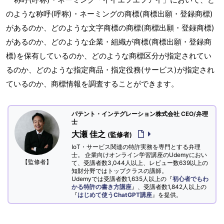
のような称呼(呼称)・ネーミングの商標(商標出願・登録商標)
があるのか、どのような文字商標の商標(商標出願・登録商標)
があるのか、どのような企業・組織が商標(商標出願・登録商
標)を保有しているのか、どのような商標区分が指定されてい
るのか、どのような指定商品・指定役務(サービス)が指定され
ているのか、商標情報を調査することができます。
パテント・インテグレーション株式会社 CEO/弁理
士
大瀬 佳之
(監修者)
IoT・サービス関連の特許実務を専門とする弁理
士。 企業向けオンライン学習講座のUdemyにおい
【監修者】
て、受講者数3,044人以上、レビュー数639以上の
知財分野ではトップクラスの講師。
Udemyでは受講者数1,635人以上の『
初心者でもわ
かる特許の書き方講座
』、受講者数1,842人以上の
『
はじめて使うChatGPT講座
』を提供。