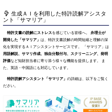
生成ＡＩを利用した特許読解アシスタ
ント「サマリア」
特許文書の読解にストレス
を感じている皆様へ。
弁理士が
開発した「サマリア」
は、特許文書読解の時間短縮と理解の深
化を実現するＡＩアシスタントサービスです。 「サマリア」は
用語解説、サマリ作成、独自分類付与、スクリーニング、発明
評価
など知財担当者に寄り添う様々な機能を提供します。 ま
た、英語・中国語にも対応しています。
特許読解アシスタント「サマリア」
の詳細は、以下をご覧く
ださい。