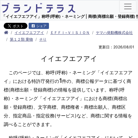
「イイエフエフアイ」称呼(呼称)・ネーミング | 商標(商標出願・登録商標) 
シェア
イイエフエフアイ
ＥＦＦＩ−ＶＩＳＩＯＮ
ヤマハ発動機株式会社
第１２類 乗物
そり
更新日：2026/08/01
イイエフエフアイ
このページでは、称呼(呼称)・ネーミング「イイエフエフア
1
イ」における特許庁発行の
件の、商標公報データに基づく商
標(商標出願・登録商標)の情報を提供しています。称呼(呼
称)・ネーミング「イイエフエフアイ」における商標(商標出
願・登録商標)、文字商標、商標権者・商標出願人、商標区
分、指定商品・指定役務(サービス)など、商標に関する情報を
調べることができます。
称呼(呼称)・ネーミング「イイエフエフアイ」において、ど