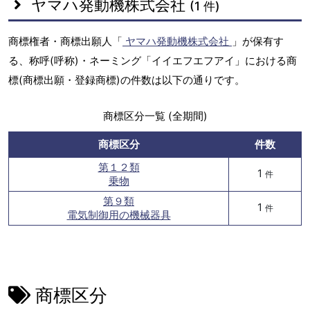
ヤマハ発動機株式会社
(1 件)
商標権者・商標出願人「
ヤマハ発動機株式会社
」が保有す
る、称呼(呼称)・ネーミング「イイエフエフアイ」における商
標(商標出願・登録商標)の件数は以下の通りです。
商標区分一覧 (全期間)
商標区分
件数
第１２類
1
件
乗物
第９類
1
件
電気制御用の機械器具
商標区分