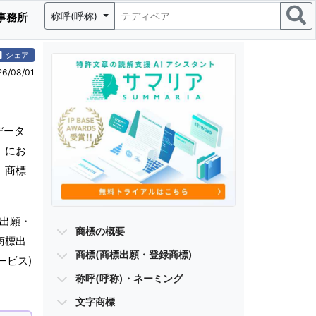
称呼(呼称)
事務所
シェア
/08/01
データ
」にお
、商標
標出願・
商標の概要
商標出
商標(商標出願・登録商標)
ービス)
称呼(呼称)・ネーミング
文字商標