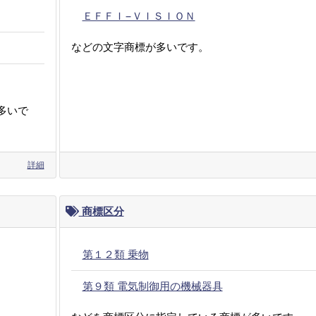
ＥＦＦＩ−ＶＩＳＩＯＮ
などの文字商標が多いです。
多いで
詳細
商標区分
第１２類 乗物
第９類 電気制御用の機械器具