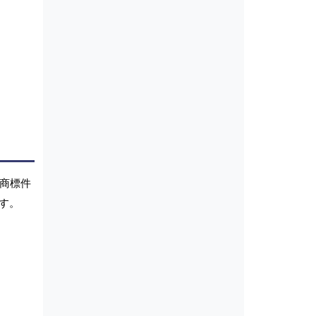
。商標件
す。