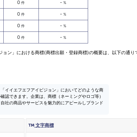
0
-
件
%
0
-
件
%
0
-
件
%
0
-
件
%
ジョン」における商標(商標出願・登録商標)の概要は、以下の通り
、「イイエフエフアイビジョン」においてどのような商
か確認できます。企業は、商標（ネーミングやロゴ等）
て自社の商品やサービスを魅力的にアピールしブランド
文字商標