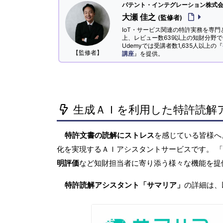
パテント・インテグレーション株式会社
大瀬 佳之
(監修者)
IoT・サービス関連の特許実務を専門
上、レビュー数639以上の知財分野
Udemyでは受講者数1,635人以上の『
【監修者】
講座
』を提供。
生成ＡＩを利用した特許読解
特許文書の読解にストレス
を感じている皆様
化を実現するＡＩアシスタントサービスです。 
明評価
など知財担当者に寄り添う様々な機能を提
特許読解アシスタント「サマリア」
の詳細は、