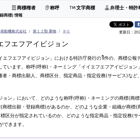
商標権者
称呼
文字商標
弁理士・特許
録商標) 情報
ハ発動機株式会社
第１２類 乗物
そり
更新日：2026
エフエフアイビジョン
1
イイエフエフアイビジョン」における特許庁発行の
件の、商標公報
しています。称呼(呼称)・ネーミング「イイエフエフアイビジョン
権者・商標出願人、商標区分、指定商品・指定役務(サービス)など
ジョン」において、どのような称呼(呼称)・ネーミングの商標(商
(商標出願・登録商標)があるのか、どのような企業・組織が商標(
商標区分が指定されているのか、どのような指定商品・指定役務(サ
ができます。