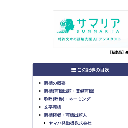
【新製品】
この記事の目次
商標の概要
商標(商標出願・登録商標)
称呼(呼称)・ネーミング
文字商標
商標権者・商標出願人
ヤマハ発動機株式会社