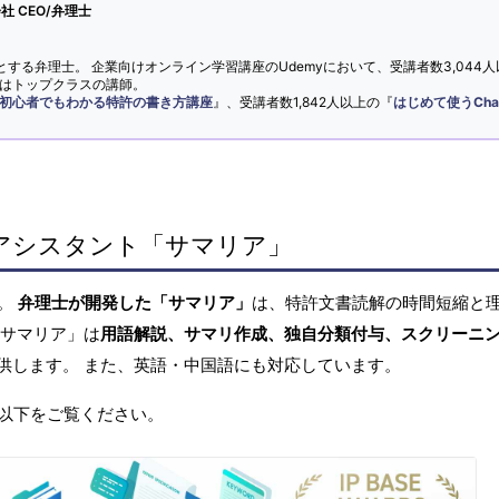
 CEO/弁理士
とする弁理士。 企業向けオンライン学習講座のUdemyにおいて、受講者数3,044人
ではトップクラスの講師。
初心者でもわかる特許の書き方講座
』、受講者数1,842人以上の『
はじめて使うCha
アシスタント「サマリア」
へ。
弁理士が開発した「サマリア」
は、特許文書読解の時間短縮と
「サマリア」は
用語解説、サマリ作成、独自分類付与、スクリーニ
供します。 また、英語・中国語にも対応しています。
以下をご覧ください。