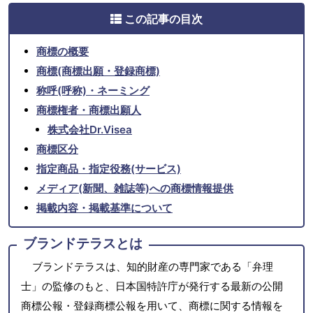
この記事の目次
商標の概要
商標(商標出願・登録商標)
称呼(呼称)・ネーミング
商標権者・商標出願人
株式会社Dr.Visea
商標区分
指定商品・指定役務(サービス)
メディア(新聞、雑誌等)への商標情報提供
掲載内容・掲載基準について
ブランドテラスとは
ブランドテラスは、知的財産の専門家である「弁理
士」の監修のもと、日本国特許庁が発行する最新の公開
商標公報・登録商標公報を用いて、商標に関する情報を