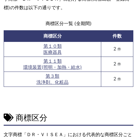
標)の件数は以下の通りです。
商標区分一覧 (全期間)
商標区分
件数
第１０類
2
件
医療器具
第１１類
2
件
環境装置(照明・加熱・給水)
第３類
2
件
洗浄剤、化粧品
商標区分
文字商標「ＤＲ・ＶＩＳＥＡ」における代表的な商標区分ごと