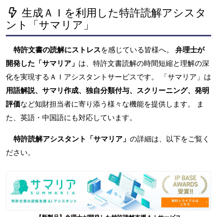
生成ＡＩを利用した特許読解アシスタ
ント「サマリア」
特許文書の読解にストレス
を感じている皆様へ。
弁理士が
開発した「サマリア」
は、特許文書読解の時間短縮と理解の深
化を実現するＡＩアシスタントサービスです。 「サマリア」は
用語解説、サマリ作成、独自分類付与、スクリーニング、発明
評価
など知財担当者に寄り添う様々な機能を提供します。 ま
た、英語・中国語にも対応しています。
特許読解アシスタント「サマリア」
の詳細は、以下をご覧く
ださい。