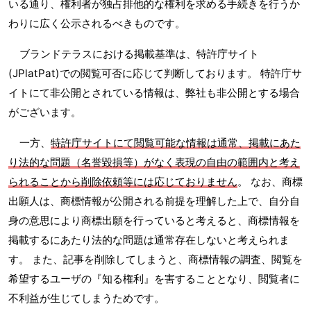
いる通り、権利者が独占排他的な権利を求める手続きを行うか
わりに広く公示されるべきものです。
ブランドテラスにおける掲載基準は、特許庁サイト
(JPlatPat)での閲覧可否に応じて判断しております。 特許庁サ
イトにて非公開とされている情報は、弊社も非公開とする場合
がございます。
一方、
特許庁サイトにて閲覧可能な情報は通常、掲載にあた
り法的な問題（名誉毀損等）がなく表現の自由の範囲内と考え
られることから削除依頼等には応じておりません
。 なお、商標
出願人は、商標情報が公開される前提を理解した上で、自分自
身の意思により商標出願を行っていると考えると、商標情報を
掲載するにあたり法的な問題は通常存在しないと考えられま
す。 また、記事を削除してしまうと、商標情報の調査、閲覧を
希望するユーザの『知る権利』を害することとなり、閲覧者に
不利益が生じてしまうためです。