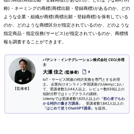
称)・ネーミングの商標(商標出願・登録商標)があるのか、どの
ような企業・組織が商標(商標出願・登録商標)を保有している
のか、どのような商標区分が指定されているのか、どのような
指定商品・指定役務(サービス)が指定されているのか、商標情
報を調査することができます。
パテント・インテグレーション株式会社 CEO/弁理
士
大瀬 佳之
(監修者)
IoT・サービス関連の特許実務を専門とする弁理
士。 企業向けオンライン学習講座のUdemyにおい
【監修者】
て、受講者数3,044人以上、レビュー数639以上の
知財分野ではトップクラスの講師。
Udemyでは受講者数1,635人以上の『
初心者でもわ
かる特許の書き方講座
』、受講者数1,842人以上の
『
はじめて使うChatGPT講座
』を提供。