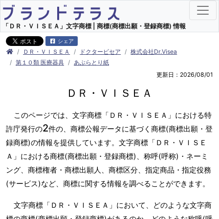
「ＤＲ・ＶＩＳＥＡ」文字商標 | 商標(商標出願・登録商標) 情報
シェア
ＤＲ・ＶＩＳＥＡ
ドクタービセア
株式会社Dr.Visea
第１０類 医療器具
あぶらとり紙
更新日：2026/08/01
ＤＲ・ＶＩＳＥＡ
このページでは、文字商標「ＤＲ・ＶＩＳＥＡ」における特
2
許庁発行の
件の、商標公報データに基づく商標(商標出願・登
録商標)の情報を提供しています。文字商標「ＤＲ・ＶＩＳＥ
Ａ」における商標(商標出願・登録商標)、称呼(呼称)・ネーミ
ング、商標権者・商標出願人、商標区分、指定商品・指定役務
(サービス)など、商標に関する情報を調べることができます。
文字商標「ＤＲ・ＶＩＳＥＡ」において、どのような文字商
標の商標(商標出願・登録商標)があるのか、どのような称呼(呼