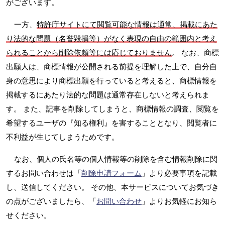
がございます。
一方、
特許庁サイトにて閲覧可能な情報は通常、掲載にあた
り法的な問題（名誉毀損等）がなく表現の自由の範囲内と考え
られることから削除依頼等には応じておりません
。 なお、商標
出願人は、商標情報が公開される前提を理解した上で、自分自
身の意思により商標出願を行っていると考えると、商標情報を
掲載するにあたり法的な問題は通常存在しないと考えられま
す。 また、記事を削除してしまうと、商標情報の調査、閲覧を
希望するユーザの『知る権利』を害することとなり、閲覧者に
不利益が生じてしまうためです。
なお、個人の氏名等の個人情報等の削除を含む情報削除に関
するお問い合わせは「
削除申請フォーム
」より必要事項を記載
し、送信してください。 その他、本サービスについてお気づき
の点がございましたら、「
お問い合わせ
」よりお気軽にお知ら
せください。