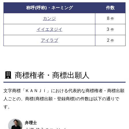
称呼(呼称)・ネーミング
件数
カンジ
8
件
イイエヌジイ
3
件
アイラブ
2
件
商標権者・商標出願人
文字商標「ＫＡＮＪＩ」における代表的な商標権者・商標出願
人ごとの、商標(商標出願・登録商標)の件数は以下の通りで
す。
弁理士