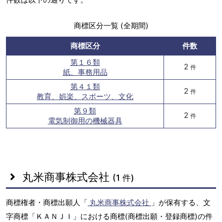
商標区分一覧 (全期間)
商標区分
件数
第１６類
2
件
紙、事務用品
第４１類
2
件
教育、娯楽、スポーツ、文化
第９類
2
件
電気制御用の機械器具
丸米商事株式会社
(1 件)
商標権者・商標出願人「
丸米商事株式会社
」が保有する、文
字商標「ＫＡＮＪＩ」における商標(商標出願・登録商標)の件