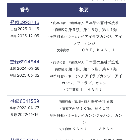
番号
概要
登録6993745
・
日本語の森株式会社
商標権者・商標出願人
2025-01-15
・
第９類、第１６類、第４１類
出願
商標区分
2025-12-05
・
アイラブカンジ、アイ
登録
称呼(呼称)・ネーミング
ラブ、カンジ
・
Ｉ、ＬＯＶＥ、ＫＡＮＪＩ
文字商標
登録6924944
・
日本語の森株式会社
商標権者・商標出願人
2024-05-28
・
第９類、第１６類、第４１類
出願
商標区分
2025-05-02
・
アイラブカンジ、アイ
登録
称呼(呼称)・ネーミング
カンジ、アイラブ、カンジ
・
Ｉ、ＫＡＮＪＩ
文字商標
登録6641559
・
株式会社泉壽
商標権者・商標出願人
2022-06-27
・
第１６類、第４１類
出願
商標区分
2022-11-16
・
カンジジャパン、カン
登録
称呼(呼称)・ネーミング
ジ
・
ＫＡＮＪＩ、ＪＡＰＡＮ
文字商標