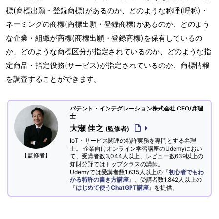
標(商標出願・登録商標)があるのか、どのような称呼(呼称)・
ネーミングの商標(商標出願・登録商標)があるのか、どのよう
な企業・組織が商標(商標出願・登録商標)を保有しているの
か、どのような商標区分が指定されているのか、どのような指
定商品・指定役務(サービス)が指定されているのか、商標情報
を調査することができます。
パテント・インテグレーション株式会社 CEO/弁理
士
大瀬 佳之
(監修者)
IoT・サービス関連の特許実務を専門とする弁理
士。 企業向けオンライン学習講座のUdemyにおい
【監修者】
て、受講者数3,044人以上、レビュー数639以上の
知財分野ではトップクラスの講師。
Udemyでは受講者数1,635人以上の『
初心者でもわ
かる特許の書き方講座
』、受講者数1,842人以上の
『
はじめて使うChatGPT講座
』を提供。