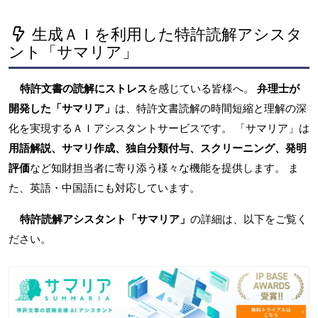
生成ＡＩを利用した特許読解アシスタ
ント「サマリア」
特許文書の読解にストレス
を感じている皆様へ。
弁理士が
開発した「サマリア」
は、特許文書読解の時間短縮と理解の深
化を実現するＡＩアシスタントサービスです。 「サマリア」は
用語解説、サマリ作成、独自分類付与、スクリーニング、発明
評価
など知財担当者に寄り添う様々な機能を提供します。 ま
た、英語・中国語にも対応しています。
特許読解アシスタント「サマリア」
の詳細は、以下をご覧く
ださい。