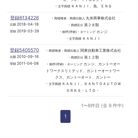
・
ＫＡＮＪＩ、魚、ＥＮＧ
文字商標
登録6134226
・
丸米商事株式会社
商標権者・商標出願人
2018-04-18
・
第２８類
出願
商標区分
2019-03-29
・
カンジ
登録
称呼(呼称)・ネーミング
・
ＫＡＮＪＩ
文字商標
登録5405570
・
関東自動車工業株式会社
商標権者・商標出願人
2010-09-16
・
第１２類
出願
商標区分
2011-04-08
・
カンジ、カントーオー
登録
称呼(呼称)・ネーミング
トワークスリミテッド、カントーオートワー
クス、カントーオート、カントー
・
ＫＡＮＪＩ、ＫＡＮＴＯＡＵＴＯＷ
文字商標
ＯＲＫＳ・ＬＴＤ・
1〜8件目 (全 8 件中)
1