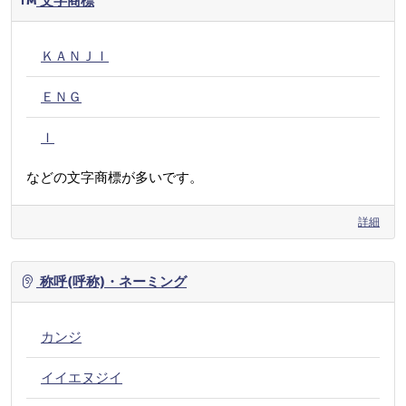
文字商標
ＫＡＮＪＩ
ＥＮＧ
Ｉ
などの文字商標が多いです。
詳細
称呼(呼称)・ネーミング
カンジ
イイエヌジイ