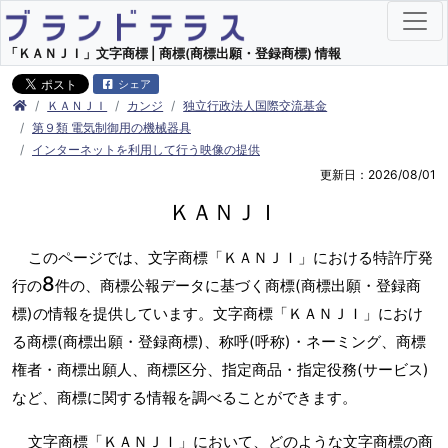
「ＫＡＮＪＩ」文字商標 | 商標(商標出願・登録商標) 情報
シェア
ＫＡＮＪＩ
カンジ
独立行政法人国際交流基金
第９類 電気制御用の機械器具
インターネットを利用して行う映像の提供
更新日：2026/08/01
ＫＡＮＪＩ
このページでは、文字商標「ＫＡＮＪＩ」における特許庁発
8
行の
件の、商標公報データに基づく商標(商標出願・登録商
標)の情報を提供しています。文字商標「ＫＡＮＪＩ」におけ
る商標(商標出願・登録商標)、称呼(呼称)・ネーミング、商標
権者・商標出願人、商標区分、指定商品・指定役務(サービス)
など、商標に関する情報を調べることができます。
文字商標「ＫＡＮＪＩ」において、どのような文字商標の商