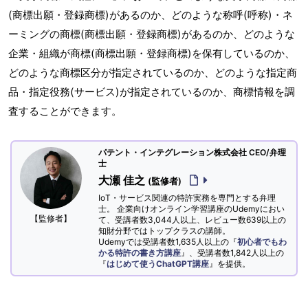
(商標出願・登録商標)があるのか、どのような称呼(呼称)・ネ
ーミングの商標(商標出願・登録商標)があるのか、どのような
企業・組織が商標(商標出願・登録商標)を保有しているのか、
どのような商標区分が指定されているのか、どのような指定商
品・指定役務(サービス)が指定されているのか、商標情報を調
査することができます。
パテント・インテグレーション株式会社 CEO/弁理
士
大瀬 佳之
(監修者)
IoT・サービス関連の特許実務を専門とする弁理
士。 企業向けオンライン学習講座のUdemyにおい
【監修者】
て、受講者数3,044人以上、レビュー数639以上の
知財分野ではトップクラスの講師。
Udemyでは受講者数1,635人以上の『
初心者でもわ
かる特許の書き方講座
』、受講者数1,842人以上の
『
はじめて使うChatGPT講座
』を提供。