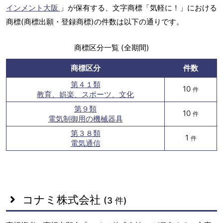
インメント大阪
」が保有する、文字商標「気軽に！」における
商標(商標出願・登録商標)の件数は以下の通りです。
商標区分一覧 (全期間)
商標区分
件数
第４１類
10
件
教育、娯楽、スポーツ、文化
第９類
10
件
電気制御用の機械器具
第３８類
1
件
電気通信
コナミ株式会社
(3 件)