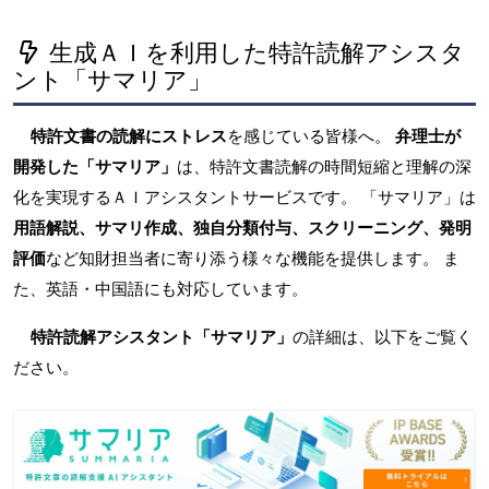
生成ＡＩを利用した特許読解アシスタ
ント「サマリア」
特許文書の読解にストレス
を感じている皆様へ。
弁理士が
開発した「サマリア」
は、特許文書読解の時間短縮と理解の深
化を実現するＡＩアシスタントサービスです。 「サマリア」は
用語解説、サマリ作成、独自分類付与、スクリーニング、発明
評価
など知財担当者に寄り添う様々な機能を提供します。 ま
た、英語・中国語にも対応しています。
特許読解アシスタント「サマリア」
の詳細は、以下をご覧く
ださい。