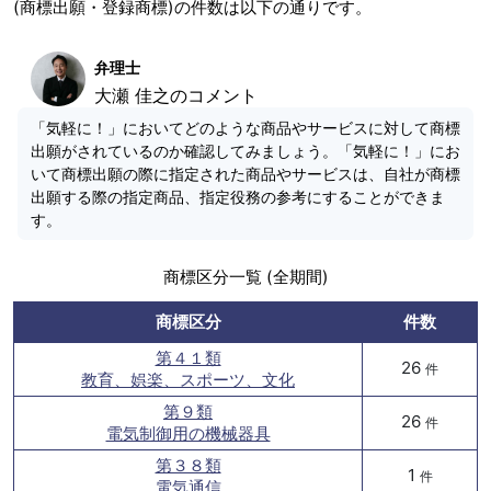
(商標出願・登録商標)の件数は以下の通りです。
弁理士
大瀬 佳之のコメント
「気軽に！」においてどのような商品やサービスに対して商標
出願がされているのか確認してみましょう。「気軽に！」にお
いて商標出願の際に指定された商品やサービスは、自社が商標
出願する際の指定商品、指定役務の参考にすることができま
す。
商標区分一覧 (全期間)
商標区分
件数
第４１類
26
件
教育、娯楽、スポーツ、文化
第９類
26
件
電気制御用の機械器具
第３８類
1
件
電気通信