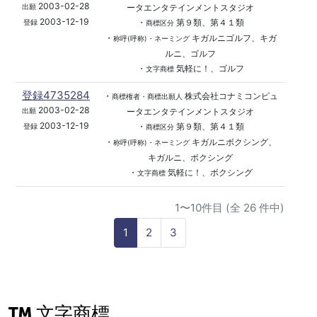
2003-02-28
ータエンタテインメントスタジオ
出願
2003-12-19
・
第９類、第４１類
登録
商標区分
・
キガルニゴルフ、キガ
称呼(呼称)・ネーミング
ルニ、ゴルフ
・
気軽に！、ゴルフ
文字商標
登録4735284
・
株式会社コナミコンピュ
商標権者・商標出願人
2003-02-28
ータエンタテインメントスタジオ
出願
2003-12-19
・
第９類、第４１類
登録
商標区分
・
キガルニボクシング、
称呼(呼称)・ネーミング
キガルニ、ボクシング
・
気軽に！、ボクシング
文字商標
1〜10件目 (全 26 件中)
1
2
3
文字商標