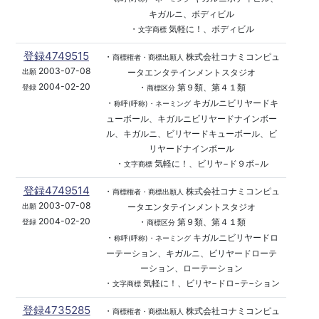
キガルニ、ボディビル
・
気軽に！、ボディビル
文字商標
登録4749515
・
株式会社コナミコンピュ
商標権者・商標出願人
2003-07-08
ータエンタテインメントスタジオ
出願
2004-02-20
・
第９類、第４１類
登録
商標区分
・
キガルニビリヤードキ
称呼(呼称)・ネーミング
ューボール、キガルニビリヤードナインボー
ル、キガルニ、ビリヤードキューボール、ビ
リヤードナインボール
・
気軽に！、ビリヤ−ド９ボ−ル
文字商標
登録4749514
・
株式会社コナミコンピュ
商標権者・商標出願人
2003-07-08
ータエンタテインメントスタジオ
出願
2004-02-20
・
第９類、第４１類
登録
商標区分
・
キガルニビリヤードロ
称呼(呼称)・ネーミング
ーテーション、キガルニ、ビリヤードローテ
ーション、ローテーション
・
気軽に！、ビリヤ−ドロ−テ−ション
文字商標
登録4735285
・
株式会社コナミコンピュ
商標権者・商標出願人