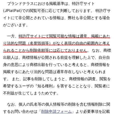
ブランドテラスにおける掲載基準は、特許庁サイト
(JPlatPat)での閲覧可否に応じて判断しております。 特許庁サ
イトにて非公開とされている情報は、弊社も非公開とする場合
がございます。
一方、
特許庁サイトにて閲覧可能な情報は通常、掲載にあた
り法的な問題（名誉毀損等）がなく表現の自由の範囲内と考え
られることから削除依頼等には応じておりません
。 なお、商標
出願人は、商標情報が公開される前提を理解した上で、自分自
身の意思により商標出願を行っていると考えると、商標情報を
掲載するにあたり法的な問題は通常存在しないと考えられま
す。 また、記事を削除してしまうと、商標情報の調査、閲覧を
希望するユーザの『知る権利』を害することとなり、閲覧者に
不利益が生じてしまうためです。
なお、個人の氏名等の個人情報等の削除を含む情報削除に関
するお問い合わせは「
削除申請フォーム
」より必要事項を記載