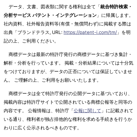
データ、文書、図表類に関する権利は全て「
統合特許検索・
分析サービス パテント・インテグレーション
」に帰属します。
社内資料、社外報告資料等(有償・無償問わず)に掲載する際は
出典「ブランドテラス, URL:
https://patent-i.com/tm/
」を明
記の上、ご利用ください。
商標データは最新の特許庁発行の商標データに基づき集計・
解析・分析を行っています。 掲載・分析結果については十分気
をつけておりますが、データの正否については保証していませ
ん。 ご理解の上、ご利用をお願いいたします。
商標データは全て特許庁発行の公開データに基づいており、
掲載内容は特許庁サイトで公開されている商標公報等と同等の
内容です。 公報情報は、特許庁「
公報に関して
」に記載されて
いる通り、権利者が独占排他的な権利を求める手続きを行うか
わりに広く公示されるべきものです。