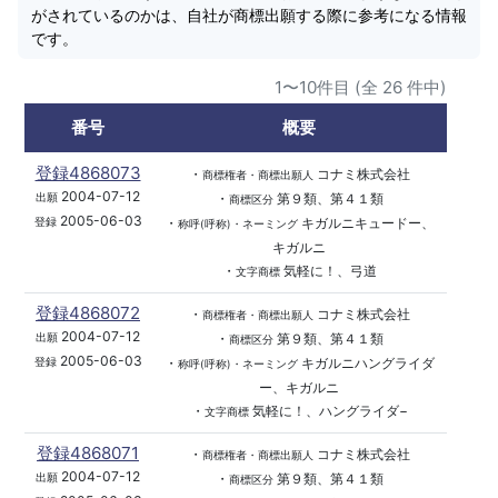
がされているのかは、自社が商標出願する際に参考になる情報
です。
1〜10件目 (全 26 件中)
番号
概要
登録4868073
・
コナミ株式会社
商標権者・商標出願人
2004-07-12
・
第９類、第４１類
出願
商標区分
2005-06-03
・
キガルニキュードー、
登録
称呼(呼称)・ネーミング
キガルニ
・
気軽に！、弓道
文字商標
登録4868072
・
コナミ株式会社
商標権者・商標出願人
2004-07-12
・
第９類、第４１類
出願
商標区分
2005-06-03
・
キガルニハングライダ
登録
称呼(呼称)・ネーミング
ー、キガルニ
・
気軽に！、ハングライダ−
文字商標
登録4868071
・
コナミ株式会社
商標権者・商標出願人
2004-07-12
・
第９類、第４１類
出願
商標区分