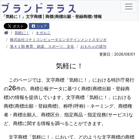
「気軽に！」文字商標 | 商標(商標出願・登録商標) 情報
シェア
気軽に！
キガルニ
株式会社コナミコンピュータエンタテインメントスタジオ
第４１類 教育、娯楽、スポーツ、文化
おもちゃの貸与
更新日：2026/08/01
気軽に！
このページでは、文字商標「気軽に！」における特許庁発行
26
の
件の、商標公報データに基づく商標(商標出願・登録商
標)の情報を提供しています。文字商標「気軽に！」における
商標(商標出願・登録商標)、称呼(呼称)・ネーミング、商標権
者・商標出願人、商標区分、指定商品・指定役務(サービス)な
ど、商標に関する情報を調べることができます。
文字商標「気軽に！」において、どのような文字商標の商標