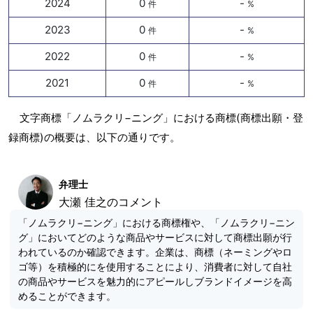
2024
0
-
件
%
2023
0
-
件
%
2022
0
-
件
%
2021
0
-
件
%
文字商標「ノムラクリ−ニング」における商標(商標出願・登
録商標)の概要は、以下の通りです。
弁理士
大瀬 佳之のコメント
「ノムラクリ−ニング」における商標権や、「ノムラクリ−ニン
グ」においてどのような商品やサービスに対して商標出願が行
われているのか確認できます。企業は、商標（ネーミングやロ
ゴ等）を積極的にを使用することにより、消費者に対して自社
の商品やサービスを魅力的にアピールしブランドイメージを高
めることができます。