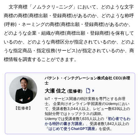
文字商標「ノムラクリ−ニング」において、どのような文字
商標の商標(商標出願・登録商標)があるのか、どのような称呼
(呼称)・ネーミングの商標(商標出願・登録商標)があるのか、
どのような企業・組織が商標(商標出願・登録商標)を保有して
いるのか、どのような商標区分が指定されているのか、どのよ
うな指定商品・指定役務(サービス)が指定されているのか、商
標情報を調査することができます。
パテント・インテグレーション株式会社 CEO/弁理
士
大瀬 佳之
(監修者)
IoT・サービス関連の特許実務を専門とする弁理
士。 企業向けオンライン学習講座のUdemyにおい
【監修者】
て、受講者数3,044人以上、レビュー数639以上の
知財分野ではトップクラスの講師。
Udemyでは受講者数1,635人以上の『
初心者でもわ
かる特許の書き方講座
』、受講者数1,842人以上の
『
はじめて使うChatGPT講座
』を提供。