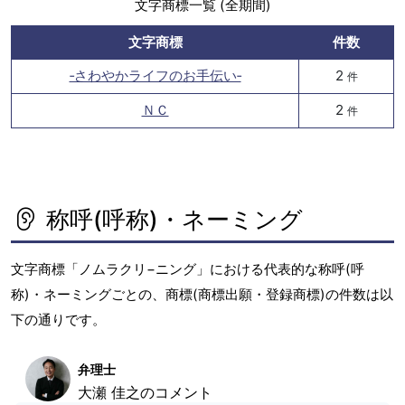
文字商標一覧 (全期間)
文字商標
件数
‐さわやかライフのお手伝い‐
2
件
ＮＣ
2
件
称呼(呼称)・ネーミング
文字商標「ノムラクリ−ニング」における代表的な称呼(呼
称)・ネーミングごとの、商標(商標出願・登録商標)の件数は以
下の通りです。
弁理士
大瀬 佳之のコメント