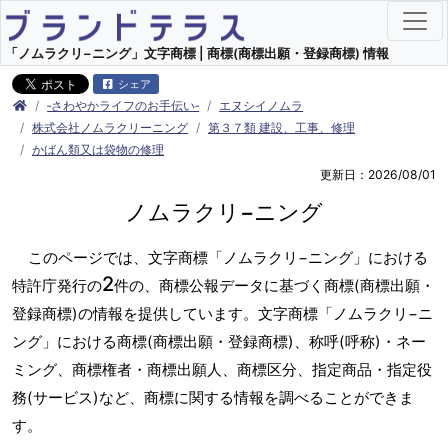
「ノムラクリ−ニング」文字商標 | 商標(商標出願・登録商標) 情報
シェア
‐さわやかライフのお手伝い‐
エヌシイノムラ
株式会社ノムラクリーニング
第３７類 建設、工事、修理
かばん類又は袋物の修理
更新日：2026/08/01
ノムラクリ−ニング
このページでは、文字商標「ノムラクリ−ニング」における
2
特許庁発行の
件の、商標公報データに基づく商標(商標出願・
登録商標)の情報を提供しています。文字商標「ノムラクリ−ニ
ング」における商標(商標出願・登録商標)、称呼(呼称)・ネー
ミング、商標権者・商標出願人、商標区分、指定商品・指定役
務(サービス)など、商標に関する情報を調べることができま
す。