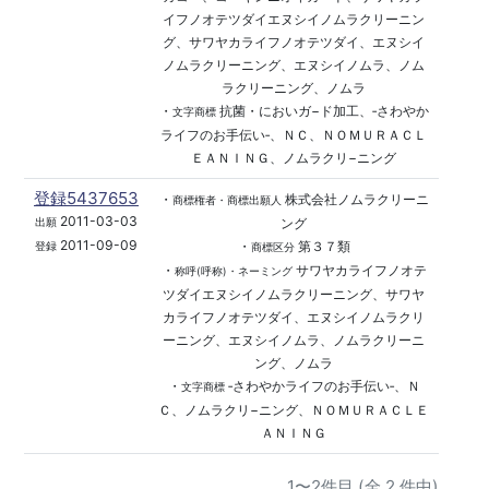
イフノオテツダイエヌシイノムラクリーニン
グ、サワヤカライフノオテツダイ、エヌシイ
ノムラクリーニング、エヌシイノムラ、ノム
ラクリーニング、ノムラ
・
抗菌・においガ−ド加工、‐さわやか
文字商標
ライフのお手伝い‐、ＮＣ、ＮＯＭＵＲＡＣＬ
ＥＡＮＩＮＧ、ノムラクリ−ニング
登録5437653
・
株式会社ノムラクリーニ
商標権者・商標出願人
2011-03-03
ング
出願
2011-09-09
・
第３７類
登録
商標区分
・
サワヤカライフノオテ
称呼(呼称)・ネーミング
ツダイエヌシイノムラクリーニング、サワヤ
カライフノオテツダイ、エヌシイノムラクリ
ーニング、エヌシイノムラ、ノムラクリーニ
ング、ノムラ
・
‐さわやかライフのお手伝い‐、Ｎ
文字商標
Ｃ、ノムラクリ−ニング、ＮＯＭＵＲＡＣＬＥ
ＡＮＩＮＧ
1〜2件目 (全 2 件中)