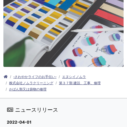
‐さわやかライフのお手伝い‐
エヌシイノムラ
株式会社ノムラクリーニング
第３７類 建設、工事、修理
かばん類又は袋物の修理
ニュースリリース
2022-04-01