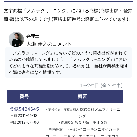
文字商標「ノムラクリ−ニング」における商標(商標出願・登録
商標)は以下の通りです(商標出願番号の降順に並べています)。
弁理士
大瀬 佳之のコメント
「ノムラクリ−ニング」においてどのような商標出願がされて
いるのか確認してみましょう。「ノムラクリ−ニング」におい
てどのような商標出願がされているのかは、自社が商標出願す
る際に参考になる情報です。
1〜2件目 (全 2 件中)
番号
概要
登録5484645
・
株式会社ノムラクリーニ
商標権者・商標出願人
2011-11-18
ング
出願
2012-04-06
・
第３７類、第４０類
登録
商標区分
・
コーキンニオイガード
称呼(呼称)・ネーミング
カコー、コーキンニオイガード、サワヤカラ