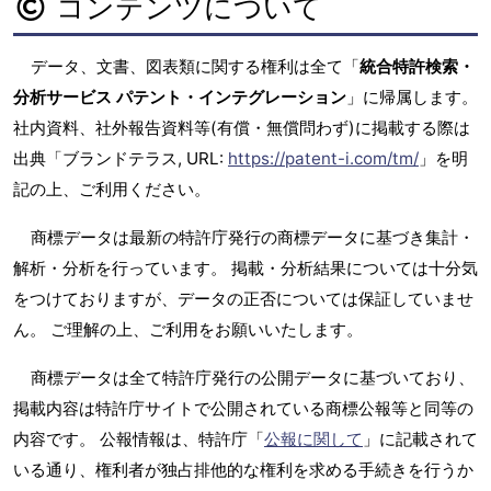
コンテンツについて
データ、文書、図表類に関する権利は全て「
統合特許検索・
分析サービス パテント・インテグレーション
」に帰属します。
社内資料、社外報告資料等(有償・無償問わず)に掲載する際は
出典「ブランドテラス, URL:
https://patent-i.com/tm/
」を明
記の上、ご利用ください。
商標データは最新の特許庁発行の商標データに基づき集計・
解析・分析を行っています。 掲載・分析結果については十分気
をつけておりますが、データの正否については保証していませ
ん。 ご理解の上、ご利用をお願いいたします。
商標データは全て特許庁発行の公開データに基づいており、
掲載内容は特許庁サイトで公開されている商標公報等と同等の
内容です。 公報情報は、特許庁「
公報に関して
」に記載されて
いる通り、権利者が独占排他的な権利を求める手続きを行うか