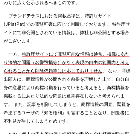
わりに広く公示されるべきものです。
ブランドテラスにおける掲載基準は、特許庁サイト
(JPlatPat)での閲覧可否に応じて判断しております。 特許庁サ
イトにて非公開とされている情報は、弊社も非公開とする場合
がございます。
一方、
特許庁サイトにて閲覧可能な情報は通常、掲載にあた
り法的な問題（名誉毀損等）がなく表現の自由の範囲内と考え
られることから削除依頼等には応じておりません
。 なお、商標
出願人は、商標情報が公開される前提を理解した上で、自分自
身の意思により商標出願を行っていると考えると、商標情報を
掲載するにあたり法的な問題は通常存在しないと考えられま
す。 また、記事を削除してしまうと、商標情報の調査、閲覧を
希望するユーザの『知る権利』を害することとなり、閲覧者に
不利益が生じてしまうためです。