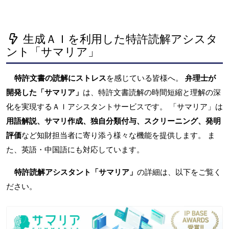
生成ＡＩを利用した特許読解アシスタ
ント「サマリア」
特許文書の読解にストレス
を感じている皆様へ。
弁理士が
開発した「サマリア」
は、特許文書読解の時間短縮と理解の深
化を実現するＡＩアシスタントサービスです。 「サマリア」は
用語解説、サマリ作成、独自分類付与、スクリーニング、発明
評価
など知財担当者に寄り添う様々な機能を提供します。 ま
た、英語・中国語にも対応しています。
特許読解アシスタント「サマリア」
の詳細は、以下をご覧く
ださい。