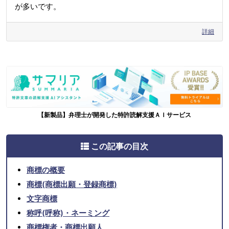
が多いです。
詳細
【新製品】弁理士が開発した特許読解支援ＡＩサービス
この記事の目次
商標の概要
商標(商標出願・登録商標)
文字商標
称呼(呼称)・ネーミング
商標権者・商標出願人