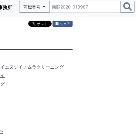
商標番号
事務所
シェア
イエヌシイノムラクリーニング
イ
グ
‐