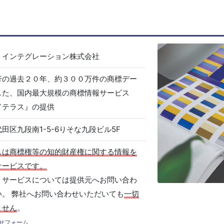
・インテグレーション株式会社
行の過去２０年、約３００万件の商標デー
した、国内最大規模の商標情報サービス
ドテラス』の提供
田区九段南1-5-6りそな九段ビル5F
スは商標権等の知的財産権に関する情報を
サービスです。
、サービスについては提供元へお問い合わ
い。 弊社へお問い合わせいただいても
一切
ません
。
せフォーム