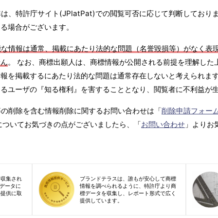
、特許庁サイト(JPlatPat)での閲覧可否に応じて判断しており
する場合がございます。
能な情報は通常、掲載にあたり法的な問題（名誉毀損等）がなく表
せん
。 なお、商標出願人は、商標情報が公開される前提を理解した
報を掲載するにあたり法的な問題は通常存在しないと考えられます
するユーザの『知る権利』を害することとなり、閲覧者に不利益が
等の削除を含む情報削除に関するお問い合わせは「
削除申請フォー
についてお気づきの点がございましたら、「
お問い合わせ
」よりお
り収集され
ブランドテラスは、誰もが安心して商標
標データに
情報を調べられるように、特許庁より商
の提供に取
標データを収集し、レポート形式で広く
提供しています。