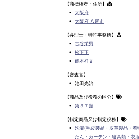
【商標権者・住所】
大阪府
大阪府 八尾市
【弁理士・特許事務所】
古谷栄男
松下正
鶴本祥文
【審査官】
池田光治
【商品及び役務の区分】
第３７類
【指定商品又は指定役務】
洗濯(毛皮製品・皮革製品・着
たん・カーテン・寝具類・衣服