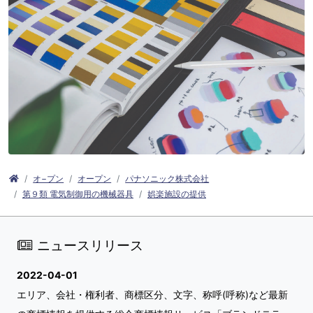
オ−プン
オープン
パナソニック株式会社
第９類 電気制御用の機械器具
娯楽施設の提供
ニュースリリース
2022-04-01
エリア、会社・権利者、商標区分、文字、称呼(呼称)など最新