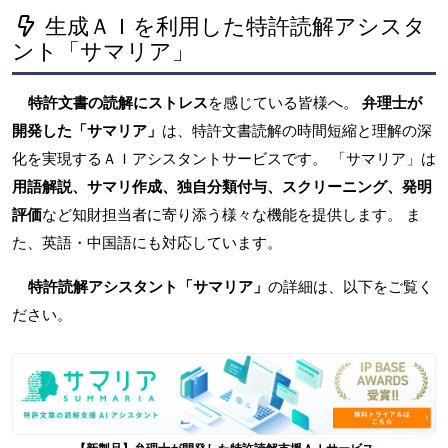
生成ＡＩを利用した特許読解アシスタ
ント「サマリア」
特許文書の読解にストレス
を感じている皆様へ。
弁理士が
開発した「サマリア」
は、特許文書読解の時間短縮と理解の深
化を実現するＡＩアシスタントサービスです。 「サマリア」は
用語解説、サマリ作成、独自分類付与、スクリーニング、発明
評価
など知財担当者に寄り添う様々な機能を提供します。 ま
た、英語・中国語にも対応しています。
特許読解アシスタント「サマリア」
の詳細は、以下をご覧く
ださい。