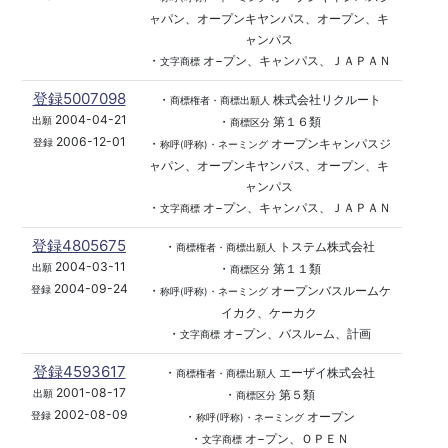
ャパン、オープンキヤンパス、オープン、キ
ャンパス
・
オ−プン、キャンパス、ＪＡＰＡＮ
文字商標
登録5007098
・
株式会社リクルート
商標権者・商標出願人
2004-04-21
・
第１６類
出願
商標区分
2006-12-01
・
オープンキャンパスジ
登録
称呼(呼称)・ネーミング
ャパン、オープンキヤンパス、オープン、キ
ャンパス
・
オ−プン、キャンパス、ＪＡＰＡＮ
文字商標
登録4805675
・
トステム株式会社
商標権者・商標出願人
2004-03-11
・
第１１類
出願
商標区分
2004-09-24
・
オープンバスルームケ
登録
称呼(呼称)・ネーミング
イカク、ケーカク
・
オ−プン、バスル−ム、計画
文字商標
登録4593617
・
エーザイ株式会社
商標権者・商標出願人
2001-08-17
・
第５類
出願
商標区分
2002-08-09
・
オープン
登録
称呼(呼称)・ネーミング
・
オ−プン、ＯＰＥＮ
文字商標