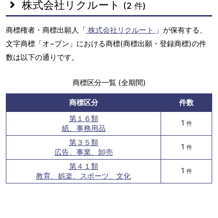
株式会社リクルート
(2 件)
商標権者・商標出願人「
株式会社リクルート
」が保有する、
文字商標「オ−プン」における商標(商標出願・登録商標)の件
数は以下の通りです。
商標区分一覧 (全期間)
商標区分
件数
第１６類
1
件
紙、事務用品
第３５類
1
件
広告、事業、卸売
第４１類
1
件
教育、娯楽、スポーツ、文化