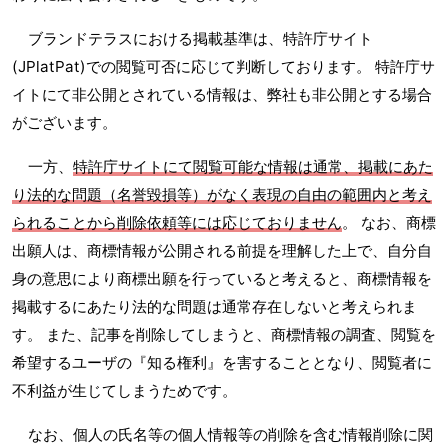
ブランドテラスにおける掲載基準は、特許庁サイト
(JPlatPat)での閲覧可否に応じて判断しております。 特許庁サ
イトにて非公開とされている情報は、弊社も非公開とする場合
がございます。
一方、
特許庁サイトにて閲覧可能な情報は通常、掲載にあた
り法的な問題（名誉毀損等）がなく表現の自由の範囲内と考え
られることから削除依頼等には応じておりません
。 なお、商標
出願人は、商標情報が公開される前提を理解した上で、自分自
身の意思により商標出願を行っていると考えると、商標情報を
掲載するにあたり法的な問題は通常存在しないと考えられま
す。 また、記事を削除してしまうと、商標情報の調査、閲覧を
希望するユーザの『知る権利』を害することとなり、閲覧者に
不利益が生じてしまうためです。
なお、個人の氏名等の個人情報等の削除を含む情報削除に関