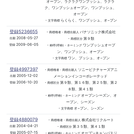
オープン、ラクラクワンプッシュ、ラクラ
ク、ワンプッシュオープン、ワンプッシュ、
オープン
・
らくらく、ワンプッシュ、オ−プン
文字商標
登録5236655
・
パナソニック株式会社
商標権者・商標出願人
2008-05-27
・
第９類
出願
商標区分
2009-06-05
・
ワンプッシュオープ
登録
称呼(呼称)・ネーミング
ン、ワンプッシュ、オープン
・
ワン、プッシュ、オ−プン
文字商標
登録4997397
・
ソニーピクチャーズアニ
商標権者・商標出願人
2005-12-02
メーションインコーポレーテッド
出願
2006-10-20
・
第９類、第１６類、第２５類、第２
登録
商標区分
８類、第４１類
・
オープンシーズン、オ
称呼(呼称)・ネーミング
ープン、シーズン
・
オ−プン、シ−ズン
文字商標
登録4880079
・
株式会社リクルート
商標権者・商標出願人
2004-04-21
・
第３５類、第４１類
出願
商標区分
2005-07-15
・
オープンキャンパスジ
登録
称呼(呼称)・ネーミング