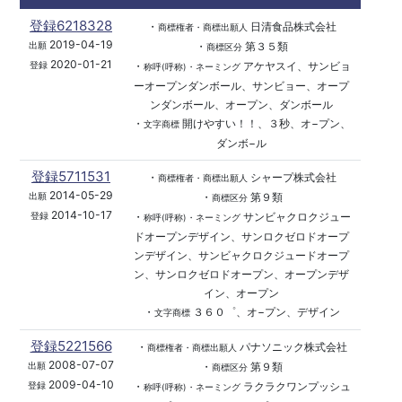
登録6218328
・
日清食品株式会社
商標権者・商標出願人
2019-04-19
・
第３５類
出願
商標区分
2020-01-21
・
アケヤスイ、サンビョ
登録
称呼(呼称)・ネーミング
ーオープンダンボール、サンビョー、オープ
ンダンボール、オープン、ダンボール
・
開けやすい！！、３秒、オ−プン、
文字商標
ダンボ−ル
登録5711531
・
シャープ株式会社
商標権者・商標出願人
2014-05-29
・
第９類
出願
商標区分
2014-10-17
・
サンビャクロクジュー
登録
称呼(呼称)・ネーミング
ドオープンデザイン、サンロクゼロドオープ
ンデザイン、サンビャクロクジュードオープ
ン、サンロクゼロドオープン、オープンデザ
イン、オープン
・
３６０゜、オ−プン、デザイン
文字商標
登録5221566
・
パナソニック株式会社
商標権者・商標出願人
2008-07-07
・
第９類
出願
商標区分
2009-04-10
・
ラクラクワンプッシュ
登録
称呼(呼称)・ネーミング