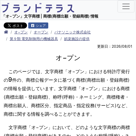
「オ−プン」文字商標 | 商標(商標出願・登録商標) 情報
シェア
オ−プン
オープン
パナソニック株式会社
第９類 電気制御用の機械器具
娯楽施設の提供
更新日：2026/08/01
オ−プン
このページでは、文字商標「オ−プン」における特許庁発行
9
の
件の、商標公報データに基づく商標(商標出願・登録商標)
の情報を提供しています。文字商標「オ−プン」における商標
(商標出願・登録商標)、称呼(呼称)・ネーミング、商標権者・
商標出願人、商標区分、指定商品・指定役務(サービス)など、
商標に関する情報を調べることができます。
文字商標「オ−プン」において、どのような文字商標の商標
(商標出願・登録商標)があるのか、どのような称呼(呼称)・ネ