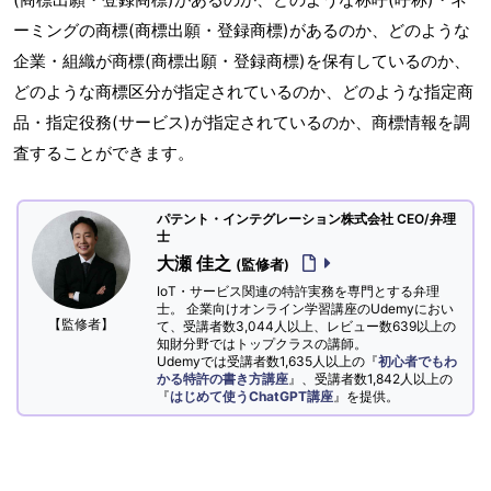
ーミングの商標(商標出願・登録商標)があるのか、どのような
企業・組織が商標(商標出願・登録商標)を保有しているのか、
どのような商標区分が指定されているのか、どのような指定商
品・指定役務(サービス)が指定されているのか、商標情報を調
査することができます。
パテント・インテグレーション株式会社 CEO/弁理
士
大瀬 佳之
(監修者)
IoT・サービス関連の特許実務を専門とする弁理
士。 企業向けオンライン学習講座のUdemyにおい
【監修者】
て、受講者数3,044人以上、レビュー数639以上の
知財分野ではトップクラスの講師。
Udemyでは受講者数1,635人以上の『
初心者でもわ
かる特許の書き方講座
』、受講者数1,842人以上の
『
はじめて使うChatGPT講座
』を提供。