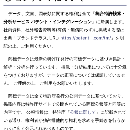
データ、文書、図表類に関する権利は全て「
統合特許検索・
分析サービス パテント・インテグレーション
」に帰属します。
社内資料、社外報告資料等(有償・無償問わず)に掲載する際は
出典「ブランドテラス, URL:
https://patent-i.com/tm/
」を明
記の上、ご利用ください。
商標データは最新の特許庁発行の商標データに基づき集計・
解析・分析を行っています。 掲載・分析結果については十分気
をつけておりますが、データの正否については保証していませ
ん。 ご理解の上、ご利用をお願いいたします。
商標データは全て特許庁発行の公開データに基づいており、
掲載内容は特許庁サイトで公開されている商標公報等と同等の
内容です。 公報情報は、特許庁「
公報に関して
」に記載されて
いる通り、権利者が独占排他的な権利を求める手続きを行うか
わりに広く公示されるべきものです。