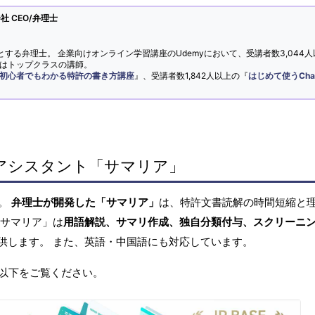
 CEO/弁理士
とする弁理士。 企業向けオンライン学習講座のUdemyにおいて、受講者数3,044人
ではトップクラスの講師。
初心者でもわかる特許の書き方講座
』、受講者数1,842人以上の『
はじめて使うCha
アシスタント「サマリア」
へ。
弁理士が開発した「サマリア」
は、特許文書読解の時間短縮と
「サマリア」は
用語解説、サマリ作成、独自分類付与、スクリーニ
供します。 また、英語・中国語にも対応しています。
以下をご覧ください。