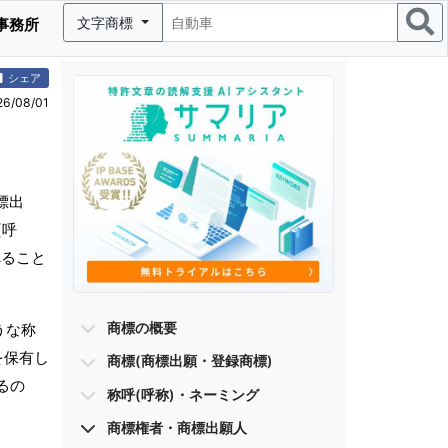
文字商標
事務所
シェア
/08/01
標出
(呼
べること
商標の概要
うな称
を保有し
商標(商標出願・登録商標)
るの
称呼(呼称)・ネーミング
商標権者・商標出願人