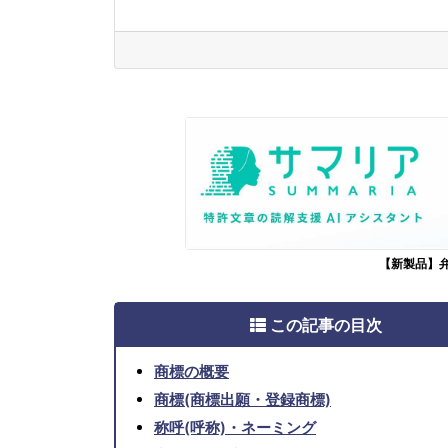
【新製品】
この記事の目次
商標の概要
商標(商標出願・登録商標)
称呼(呼称)・ネーミング