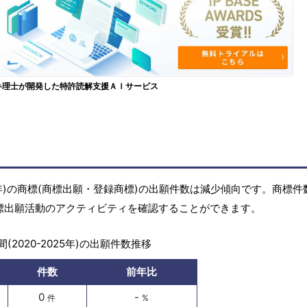
弁理士が開発した特許読解支援ＡＩサービス
25年)の商標(商標出願・登録商標)の出願件数は減少傾向です。商標件
標出願活動のアクティビティを確認することができます。
(2020-2025年)の出願件数推移
件数
前年比
0
-
件
%