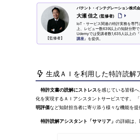
パテント・インテグレーション株式会社
大瀬 佳之
(監修者)
IoT・サービス関連の特許実務を専門
上、レビュー数639以上の知財分野
Udemyでは受講者数1,635人以上の『
【監修者】
講座
』を提供。
生成ＡＩを利用した特許読解
特許文書の読解にストレス
を感じている皆様
化を実現するＡＩアシスタントサービスです。 
明評価
など知財担当者に寄り添う様々な機能を提
特許読解アシスタント「サマリア」
の詳細は、