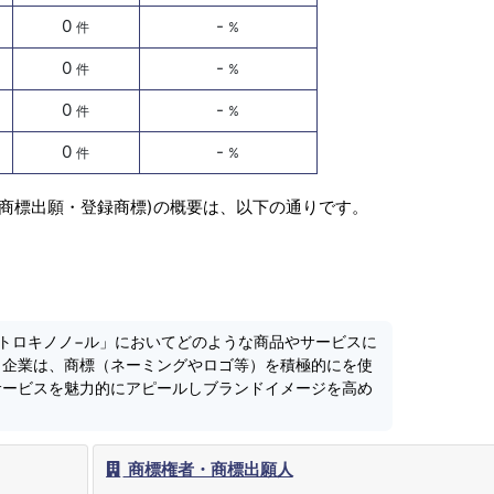
0
-
件
%
0
-
件
%
0
-
件
%
0
-
件
%
(商標出願・登録商標)の概要は、以下の通りです。
トロキノノ−ル」においてどのような商品やサービスに
。企業は、商標（ネーミングやロゴ等）を積極的にを使
サービスを魅力的にアピールしブランドイメージを高め
商標権者・商標出願人