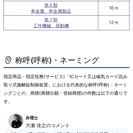
第６類
16
件
卑金属、卑金属製品
第７類
12
件
工作機械、原動機
称呼(呼称)・ネーミング
指定商品・指定役務(サービス)「ICカード又は磁気カード読み
取り式施解錠制御装置」における代表的な称呼(呼称)・ネーミ
ングごとの、商標(商標出願・登録商標)の件数は以下の通りで
す。
弁理士
大瀬 佳之のコメント