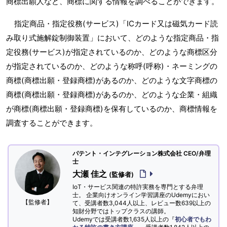
商標出願人など、商標に関する情報を調べることができます。
指定商品・指定役務(サービス)「ICカード又は磁気カード読
み取り式施解錠制御装置」において、どのような指定商品・指
定役務(サービス)が指定されているのか、どのような商標区分
が指定されているのか、どのような称呼(呼称)・ネーミングの
商標(商標出願・登録商標)があるのか、どのような文字商標の
商標(商標出願・登録商標)があるのか、どのような企業・組織
が商標(商標出願・登録商標)を保有しているのか、商標情報を
調査することができます。
パテント・インテグレーション株式会社 CEO/弁理
士
大瀬 佳之
(監修者)
IoT・サービス関連の特許実務を専門とする弁理
士。 企業向けオンライン学習講座のUdemyにおい
【監修者】
て、受講者数3,044人以上、レビュー数639以上の
知財分野ではトップクラスの講師。
Udemyでは受講者数1,635人以上の『
初心者でもわ