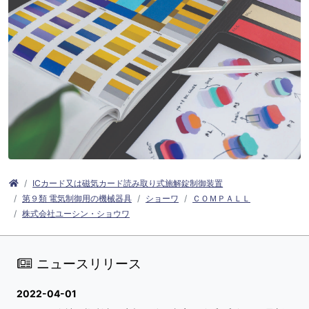
ICカード又は磁気カード読み取り式施解錠制御装置
第９類 電気制御用の機械器具
ショーワ
ＣＯＭＰＡＬＬ
株式会社ユーシン・ショウワ
ニュースリリース
2022-04-01