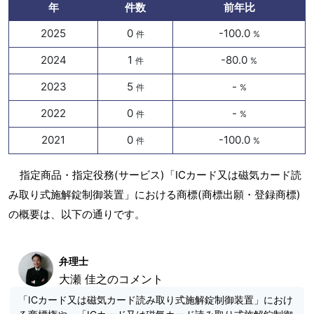
年
件数
前年比
2025
0
-100.0
件
%
2024
1
-80.0
件
%
2023
5
-
件
%
2022
0
-
件
%
2021
0
-100.0
件
%
指定商品・指定役務(サービス)「ICカード又は磁気カード読
み取り式施解錠制御装置」における商標(商標出願・登録商標)
の概要は、以下の通りです。
弁理士
大瀬 佳之のコメント
「ICカード又は磁気カード読み取り式施解錠制御装置」におけ