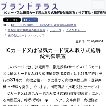
「ICカード又は磁気カード読み取り式施解錠制御装置」指定商品・指定役務(サー
シェア
ICカード又は磁気カード読み取り式施解錠制御装置
第９類 電気制御用の機械器具
ショーワ
ＣＯＭＰＡＬＬ
株式会社ユーシン・ショウワ
更新日：2026/08/01
ICカード又は磁気カード読み取り式施解
錠制御装置
このページでは、指定商品・指定役務(サービス)「ICカード
又は磁気カード読み取り式施解錠制御装置」における特許庁発
31
行の
件の、商標公報データに基づく商標(商標出願・登録商
標)の情報を提供しています。指定商品・指定役務(サービス)
「ICカード又は磁気カード読み取り式施解錠制御装置」におけ
る商標区分、称呼(呼称)・ネーミング、文字商標、商標権者・