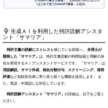
かる特許の書き方講座
』、受講者数1,842人以上の
『
はじめて使うChatGPT講座
』を提供。
生成ＡＩを利用した特許読解アシスタ
ント「サマリア」
特許文書の読解にストレス
を感じている皆様へ。
弁理士が
開発した「サマリア」
は、特許文書読解の時間短縮と理解の深
化を実現するＡＩアシスタントサービスです。 「サマリア」は
用語解説、サマリ作成、独自分類付与、スクリーニング、発明
評価
など知財担当者に寄り添う様々な機能を提供します。 ま
た、英語・中国語にも対応しています。
特許読解アシスタント「サマリア」
の詳細は、以下をご覧く
ださい。