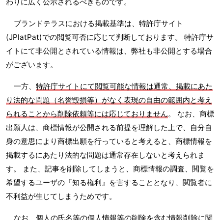
わりに広く公示されるべきものです。
ブランドテラスにおける掲載基準は、特許庁サイト
(JPlatPat)での閲覧可否に応じて判断しております。 特許庁サ
イトにて非公開とされている情報は、弊社も非公開とする場合
がございます。
一方、
特許庁サイトにて閲覧可能な情報は通常、掲載にあた
り法的な問題（名誉毀損等）がなく表現の自由の範囲内と考え
られることから削除依頼等には応じておりません
。 なお、商標
出願人は、商標情報が公開される前提を理解した上で、自分自
身の意思により商標出願を行っていると考えると、商標情報を
掲載するにあたり法的な問題は通常存在しないと考えられま
す。 また、記事を削除してしまうと、商標情報の調査、閲覧を
希望するユーザの『知る権利』を害することとなり、閲覧者に
不利益が生じてしまうためです。
なお、個人の氏名等の個人情報等の削除を含む情報削除に関