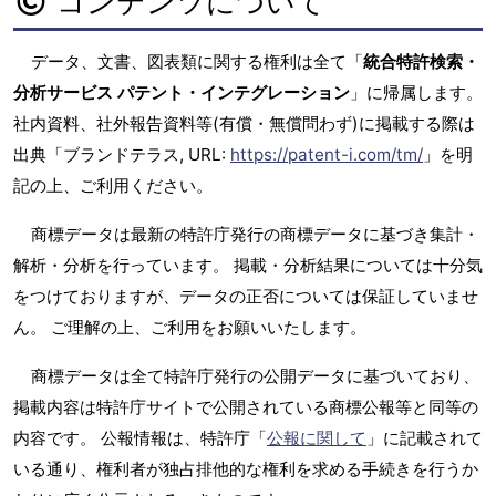
コンテンツについて
データ、文書、図表類に関する権利は全て「
統合特許検索・
分析サービス パテント・インテグレーション
」に帰属します。
社内資料、社外報告資料等(有償・無償問わず)に掲載する際は
出典「ブランドテラス, URL:
https://patent-i.com/tm/
」を明
記の上、ご利用ください。
商標データは最新の特許庁発行の商標データに基づき集計・
解析・分析を行っています。 掲載・分析結果については十分気
をつけておりますが、データの正否については保証していませ
ん。 ご理解の上、ご利用をお願いいたします。
商標データは全て特許庁発行の公開データに基づいており、
掲載内容は特許庁サイトで公開されている商標公報等と同等の
内容です。 公報情報は、特許庁「
公報に関して
」に記載されて
いる通り、権利者が独占排他的な権利を求める手続きを行うか