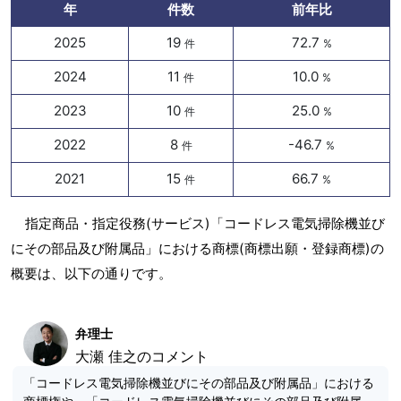
年
件数
前年比
2025
19
72.7
件
%
2024
11
10.0
件
%
2023
10
25.0
件
%
2022
8
-46.7
件
%
2021
15
66.7
件
%
指定商品・指定役務(サービス)「コードレス電気掃除機並び
にその部品及び附属品」における商標(商標出願・登録商標)の
概要は、以下の通りです。
弁理士
大瀬 佳之のコメント
「コードレス電気掃除機並びにその部品及び附属品」における