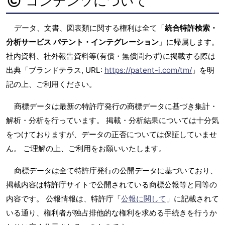
コンテンツについて
データ、文書、図表類に関する権利は全て「
統合特許検索・
分析サービス パテント・インテグレーション
」に帰属します。
社内資料、社外報告資料等(有償・無償問わず)に掲載する際は
出典「ブランドテラス, URL:
https://patent-i.com/tm/
」を明
記の上、ご利用ください。
商標データは最新の特許庁発行の商標データに基づき集計・
解析・分析を行っています。 掲載・分析結果については十分気
をつけておりますが、データの正否については保証していませ
ん。 ご理解の上、ご利用をお願いいたします。
商標データは全て特許庁発行の公開データに基づいており、
掲載内容は特許庁サイトで公開されている商標公報等と同等の
内容です。 公報情報は、特許庁「
公報に関して
」に記載されて
いる通り、権利者が独占排他的な権利を求める手続きを行うか