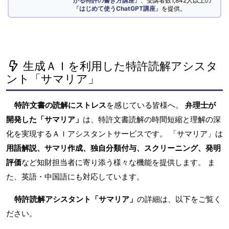
かる特許の書き方講座
』、受講者数1,842人以上の
『
はじめて使うChatGPT講座
』を提供。
生成ＡＩを利用した特許読解アシスタ
ント「サマリア」
特許文書の読解にストレス
を感じている皆様へ。
弁理士が
開発した「サマリア」
は、特許文書読解の時間短縮と理解の深
化を実現するＡＩアシスタントサービスです。 「サマリア」は
用語解説、サマリ作成、独自分類付与、スクリーニング、発明
評価
など知財担当者に寄り添う様々な機能を提供します。 ま
た、英語・中国語にも対応しています。
特許読解アシスタント「サマリア」
の詳細は、以下をご覧く
ださい。