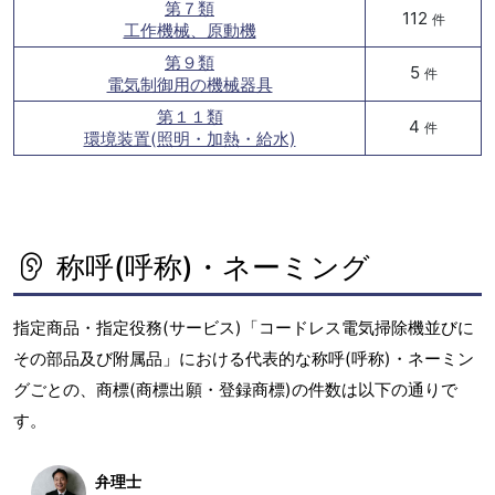
第７類
112
件
工作機械、原動機
第９類
5
件
電気制御用の機械器具
第１１類
4
件
環境装置(照明・加熱・給水)
称呼(呼称)・ネーミング
指定商品・指定役務(サービス)「コードレス電気掃除機並びに
その部品及び附属品」における代表的な称呼(呼称)・ネーミン
グごとの、商標(商標出願・登録商標)の件数は以下の通りで
す。
弁理士