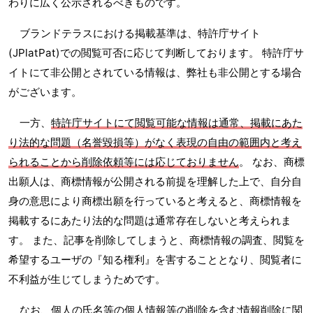
わりに広く公示されるべきものです。
ブランドテラスにおける掲載基準は、特許庁サイト
(JPlatPat)での閲覧可否に応じて判断しております。 特許庁サ
イトにて非公開とされている情報は、弊社も非公開とする場合
がございます。
一方、
特許庁サイトにて閲覧可能な情報は通常、掲載にあた
り法的な問題（名誉毀損等）がなく表現の自由の範囲内と考え
られることから削除依頼等には応じておりません
。 なお、商標
出願人は、商標情報が公開される前提を理解した上で、自分自
身の意思により商標出願を行っていると考えると、商標情報を
掲載するにあたり法的な問題は通常存在しないと考えられま
す。 また、記事を削除してしまうと、商標情報の調査、閲覧を
希望するユーザの『知る権利』を害することとなり、閲覧者に
不利益が生じてしまうためです。
なお、個人の氏名等の個人情報等の削除を含む情報削除に関