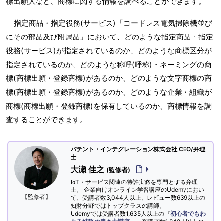
標出願人など、商標に関する情報を調べることができます。
指定商品・指定役務(サービス)「コードレス電気掃除機並び
にその部品及び附属品」において、どのような指定商品・指定
役務(サービス)が指定されているのか、どのような商標区分が
指定されているのか、どのような称呼(呼称)・ネーミングの商
標(商標出願・登録商標)があるのか、どのような文字商標の商
標(商標出願・登録商標)があるのか、どのような企業・組織が
商標(商標出願・登録商標)を保有しているのか、商標情報を調
査することができます。
パテント・インテグレーション株式会社 CEO/弁理
士
大瀬 佳之
(監修者)
IoT・サービス関連の特許実務を専門とする弁理
士。 企業向けオンライン学習講座のUdemyにおい
【監修者】
て、受講者数3,044人以上、レビュー数639以上の
知財分野ではトップクラスの講師。
Udemyでは受講者数1,635人以上の『
初心者でもわ