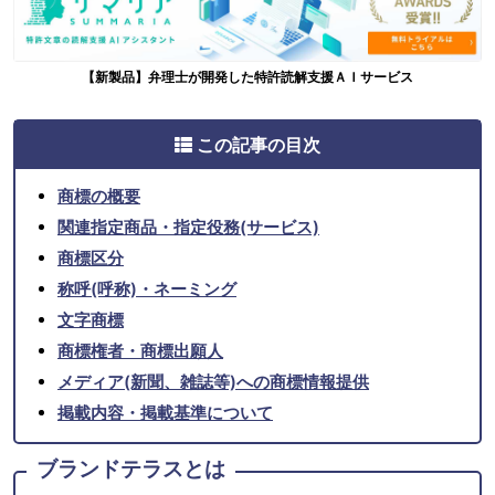
【新製品】弁理士が開発した特許読解支援ＡＩサービス
この記事の目次
商標の概要
関連指定商品・指定役務(サービス)
商標区分
称呼(呼称)・ネーミング
文字商標
商標権者・商標出願人
メディア(新聞、雑誌等)への商標情報提供
掲載内容・掲載基準について
ブランドテラスとは