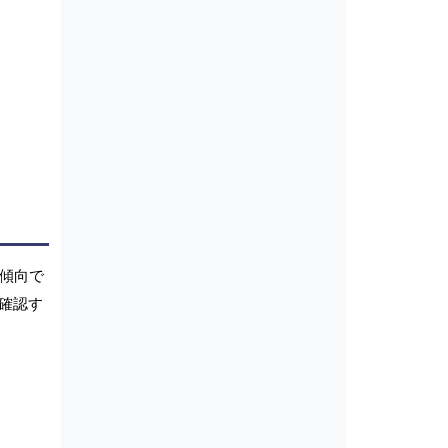
加傾向で
確認す