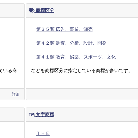
商標区分
第３５類 広告、事業、卸売
第４２類 調査、分析、設計、開発
第４１類 教育、娯楽、スポーツ、文化
ている商
などを商標区分に指定している商標が多いです。
詳細
文字商標
ＴＨＥ