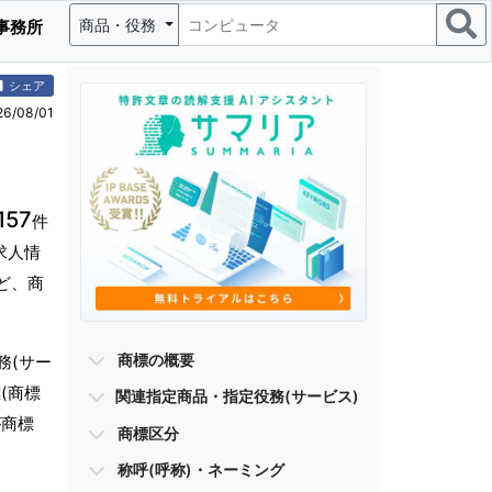
商品・役務
事務所
シェア
/08/01
157
件
求人情
ど、商
商標の概要
務(サー
(商標
関連指定商品・指定役務(サービス)
が商標
商標区分
称呼(呼称)・ネーミング