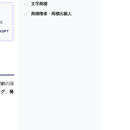
文字商標
商標権者・商標出願人
以
tGPT
理解の深
ング、発