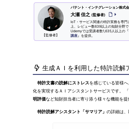
パテント・インテグレーション株式会社
大瀬 佳之
(監修者)
IoT・サービス関連の特許実務を専門
上、レビュー数639以上の知財分野
Udemyでは受講者数1,635人以上の『
【監修者】
講座
』を提供。
生成ＡＩを利用した特許読解
特許文書の読解にストレス
を感じている皆様
化を実現するＡＩアシスタントサービスです。 
明評価
など知財担当者に寄り添う様々な機能を提
特許読解アシスタント「サマリア」
の詳細は、