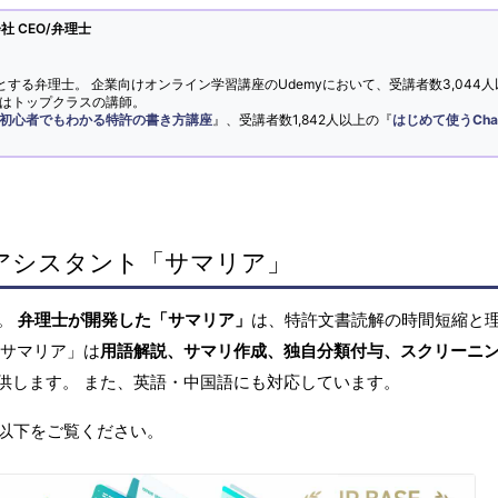
 CEO/弁理士
とする弁理士。 企業向けオンライン学習講座のUdemyにおいて、受講者数3,044人
ではトップクラスの講師。
初心者でもわかる特許の書き方講座
』、受講者数1,842人以上の『
はじめて使うCha
アシスタント「サマリア」
へ。
弁理士が開発した「サマリア」
は、特許文書読解の時間短縮と
「サマリア」は
用語解説、サマリ作成、独自分類付与、スクリーニ
供します。 また、英語・中国語にも対応しています。
以下をご覧ください。