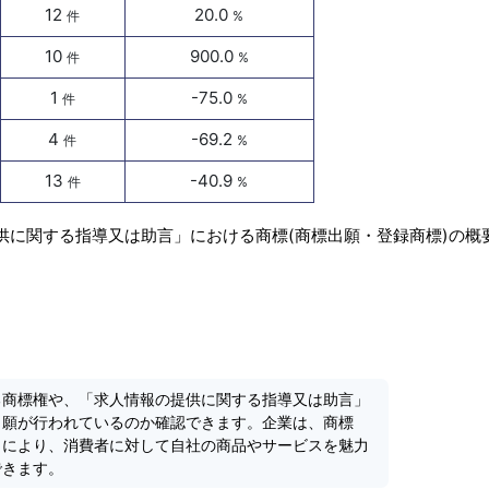
12
20.0
件
%
10
900.0
件
%
1
-75.0
件
%
4
-69.2
件
%
13
-40.9
件
%
供に関する指導又は助言」における商標(商標出願・登録商標)の概
る商標権や、「求人情報の提供に関する指導又は助言」
出願が行われているのか確認できます。企業は、商標
とにより、消費者に対して自社の商品やサービスを魅力
できます。