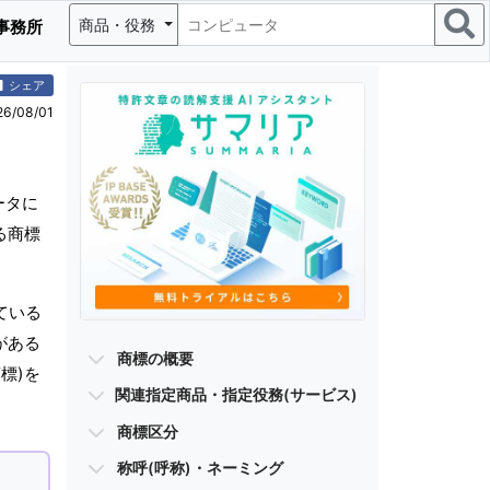
商品・役務
事務所
シェア
/08/01
ータに
る商標
。
ている
がある
商標の概要
標)を
関連指定商品・指定役務(サービス)
商標区分
称呼(呼称)・ネーミング