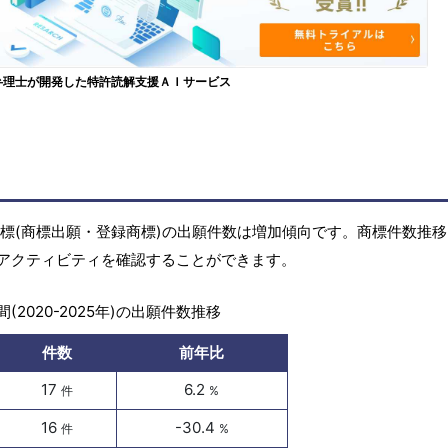
弁理士が開発した特許読解支援ＡＩサービス
)の商標(商標出願・登録商標)の出願件数は増加傾向です。商標件数推
アクティビティを確認することができます。
(2020-2025年)の出願件数推移
件数
前年比
17
6.2
件
%
16
-30.4
件
%