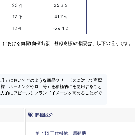
23
35.3
件
%
17
41.7
件
%
12
-29.4
件
%
」における商標(商標出願・登録商標)の概要は、以下の通りです。
工具」においてどのような商品やサービスに対して商標
商標（ネーミングやロゴ等）を積極的にを使用すること
魅力的にアピールしブランドイメージを高めることがで
商標区分
第７類 工作機械、原動機