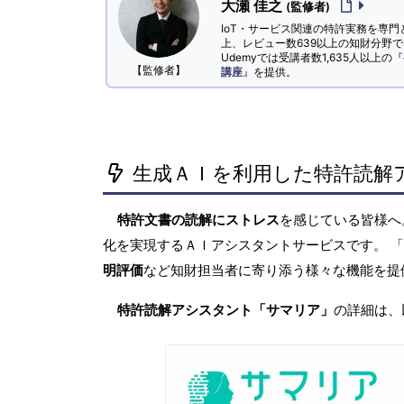
大瀬 佳之
(監修者)
IoT・サービス関連の特許実務を専門
上、レビュー数639以上の知財分野
Udemyでは受講者数1,635人以上の『
【監修者】
講座
』を提供。
生成ＡＩを利用した特許読解
特許文書の読解にストレス
を感じている皆様
化を実現するＡＩアシスタントサービスです。 
明評価
など知財担当者に寄り添う様々な機能を提
特許読解アシスタント「サマリア」
の詳細は、