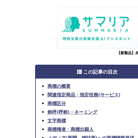
【新製品】
この記事の目次
商標の概要
関連指定商品・指定役務(サービス)
商標区分
称呼(呼称)・ネーミング
文字商標
商標権者・商標出願人
メディア(新聞、雑誌等)への商標情報提供