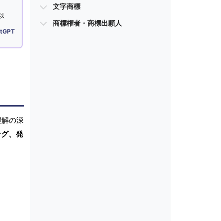
文字商標
以
商標権者・商標出願人
tGPT
理解の深
ング、発