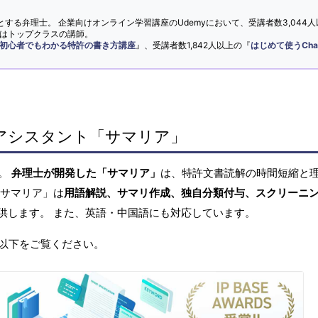
とする弁理士。 企業向けオンライン学習講座のUdemyにおいて、受講者数3,044人
ではトップクラスの講師。
初心者でもわかる特許の書き方講座
』、受講者数1,842人以上の『
はじめて使うCha
アシスタント「サマリア」
へ。
弁理士が開発した「サマリア」
は、特許文書読解の時間短縮と
「サマリア」は
用語解説、サマリ作成、独自分類付与、スクリーニ
供します。 また、英語・中国語にも対応しています。
以下をご覧ください。