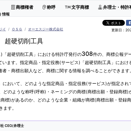
商標権者
称呼
文字商標
弁理士・特許
 情報
ジイ
ＯＳＧ
オーエスジー株式会社
更新日：2026
超硬切削工具
308
ス)「超硬切削工具」における特許庁発行の
件の、商標公報デ
ています。指定商品・指定役務(サービス)「超硬切削工具」におけ
標権者・商標出願人など、商標に関する情報を調べることができます
」において、どのような指定商品・指定役務(サービス)が指定され
どのような称呼(呼称)・ネーミングの商標(商標出願・登録商標)
商標)があるのか、どのような企業・組織が商標(商標出願・登録商
きます。
 CEO/弁理士