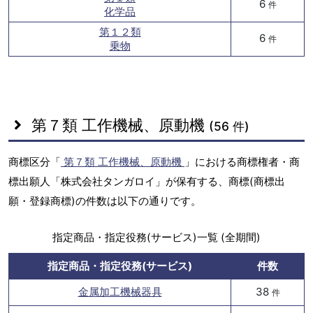
6
件
化学品
第１２類
6
件
乗物
第７類 工作機械、原動機
(56 件)
商標区分「
第７類 工作機械、原動機
」における商標権者・商
標出願人「株式会社タンガロイ」が保有する、商標(商標出
願・登録商標)の件数は以下の通りです。
指定商品・指定役務(サービス)一覧 (全期間)
指定商品・指定役務(サービス)
件数
金属加工機械器具
38
件