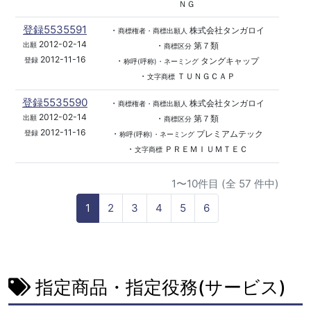
ＮＧ
登録5535591
・
株式会社タンガロイ
商標権者・商標出願人
2012-02-14
・
第７類
出願
商標区分
2012-11-16
・
タングキャップ
登録
称呼(呼称)・ネーミング
・
ＴＵＮＧＣＡＰ
文字商標
登録5535590
・
株式会社タンガロイ
商標権者・商標出願人
2012-02-14
・
第７類
出願
商標区分
2012-11-16
・
プレミアムテック
登録
称呼(呼称)・ネーミング
・
ＰＲＥＭＩＵＭＴＥＣ
文字商標
1〜10件目 (全 57 件中)
1
2
3
4
5
6
指定商品・指定役務(サービス)