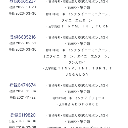
登録6685227
・
株式会社タンガロイ
商標権者・商標出願人
2022-10-20
・
第７類
出願
商標区分
2023-03-30
・
タイニーミニターン、
登録
称呼(呼称)・ネーミング
タイニーエムターン
・
ＴＩＮＹＭ、ＩＮＩ、ＴＵＲＮ
文字商標
登録6685216
・
株式会社タンガロイ
商標権者・商標出願人
2022-09-21
・
第７類
出願
商標区分
2023-03-30
・
タイニーミニターン、
登録
称呼(呼称)・ネーミング
ミニタイニーターン、タイニーエムターン、
タンガロイ
・
ＴＩＮＹＭ、ＩＮＩ、ＴＵＲＮ、Ｔ
文字商標
ＵＮＧＡＬＯＹ
登録6474674
・
株式会社タンガロイ
商標権者・商標出願人
2020-11-04
・
第７類
出願
商標区分
2021-11-22
・
アドフォース
登録
称呼(呼称)・ネーミング
・
ＡＤＤＦＯＲＣＥ
文字商標
登録6119820
・
株式会社タンガロイ
商標権者・商標出願人
2018-04-06
・
第７類
出願
商標区分
2019-02-08
・
ウエービージョイン
登録