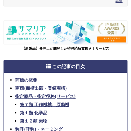
詳細
【新製品】弁理士が開発した特許読解支援ＡＩサービス
この記事の目次
商標の概要
商標(商標出願・登録商標)
指定商品・指定役務(サービス)
第７類 工作機械、原動機
第１類 化学品
第１２類 乗物
称呼(呼称)・ネーミング