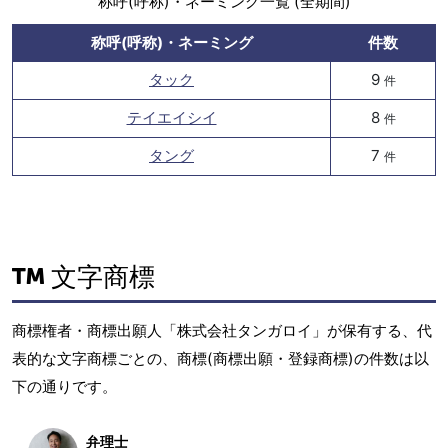
称呼(呼称)・ネーミング一覧 (全期間)
称呼(呼称)・ネーミング
件数
タック
9
件
テイエイシイ
8
件
タング
7
件
文字商標
商標権者・商標出願人「株式会社タンガロイ」が保有する、代
表的な文字商標ごとの、商標(商標出願・登録商標)の件数は以
下の通りです。
弁理士