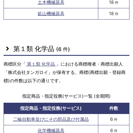
土木機械器具
18
件
鉱山機械器具
18
件
第１類 化学品
(6 件)
商標区分「
第１類 化学品
」における商標権者・商標出願人
「株式会社タンガロイ」が保有する、商標(商標出願・登録商
標)の件数は以下の通りです。
指定商品・指定役務(サービス)一覧 (全期間)
指定商品・指定役務(サービス)
件数
二輪自動車並びにその部品及び付属品
6
件
化学機械器具
6
件