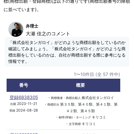
標(商標出願・登録商標)は以下の通りです(商標出願番号の降順
に並べています)。
弁理士
大瀬 佳之のコメント
「株式会社タンガロイ」がどのような商標出願をしているのか
確認してみましょう。「株式会社タンガロイ」がどのような商
標出願をしているのかは、自社が商標出願する際に参考になる
情報です。
1〜10件目 (全 57 件中)
番号
概要
登録6838305
・
株式会社タンガロイ
商標権者・商標出願人
2023-11-21
・
第３５類、第４０類、第４１類、第
出願
商標区分
2024-08-28
４２類、第４５類
登録
・
キリコミ
称呼(呼称)・ネーミング
・
キリコミ
文字商標