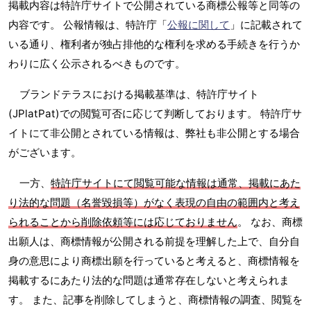
掲載内容は特許庁サイトで公開されている商標公報等と同等の
内容です。 公報情報は、特許庁「
公報に関して
」に記載されて
いる通り、権利者が独占排他的な権利を求める手続きを行うか
わりに広く公示されるべきものです。
ブランドテラスにおける掲載基準は、特許庁サイト
(JPlatPat)での閲覧可否に応じて判断しております。 特許庁サ
イトにて非公開とされている情報は、弊社も非公開とする場合
がございます。
一方、
特許庁サイトにて閲覧可能な情報は通常、掲載にあた
り法的な問題（名誉毀損等）がなく表現の自由の範囲内と考え
られることから削除依頼等には応じておりません
。 なお、商標
出願人は、商標情報が公開される前提を理解した上で、自分自
身の意思により商標出願を行っていると考えると、商標情報を
掲載するにあたり法的な問題は通常存在しないと考えられま
す。 また、記事を削除してしまうと、商標情報の調査、閲覧を