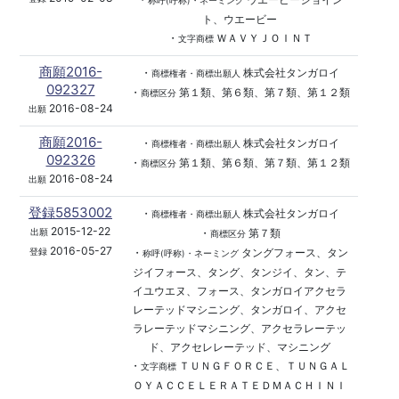
称呼(呼称)・ネーミング
ト、ウエービー
・
ＷＡＶＹＪＯＩＮＴ
文字商標
商願2016-
・
株式会社タンガロイ
商標権者・商標出願人
092327
・
第１類、第６類、第７類、第１２類
商標区分
2016-08-24
出願
商願2016-
・
株式会社タンガロイ
商標権者・商標出願人
092326
・
第１類、第６類、第７類、第１２類
商標区分
2016-08-24
出願
登録5853002
・
株式会社タンガロイ
商標権者・商標出願人
2015-12-22
・
第７類
出願
商標区分
2016-05-27
・
タングフォース、タン
登録
称呼(呼称)・ネーミング
ジイフォース、タング、タンジイ、タン、テ
イユウエヌ、フォース、タンガロイアクセラ
レーテッドマシニング、タンガロイ、アクセ
ラレーテッドマシニング、アクセラレーテッ
ド、アクセレレーテッド、マシニング
・
ＴＵＮＧＦＯＲＣＥ、ＴＵＮＧＡＬ
文字商標
ＯＹＡＣＣＥＬＥＲＡＴＥＤＭＡＣＨＩＮＩ