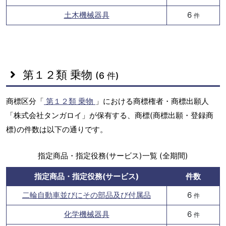
土木機械器具
6
件
第１２類 乗物
(6 件)
商標区分「
第１２類 乗物
」における商標権者・商標出願人
「株式会社タンガロイ」が保有する、商標(商標出願・登録商
標)の件数は以下の通りです。
指定商品・指定役務(サービス)一覧 (全期間)
指定商品・指定役務(サービス)
件数
二輪自動車並びにその部品及び付属品
6
件
化学機械器具
6
件