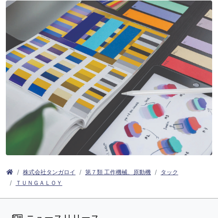
株式会社タンガロイ
第７類 工作機械、原動機
タック
ＴＵＮＧＡＬＯＹ