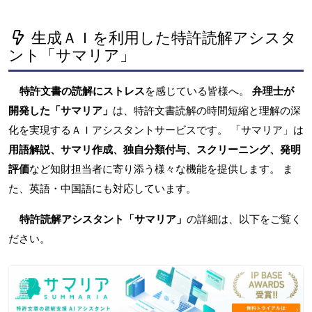
生成ＡＩを利用した特許読解アシスタ
ント「サマリア」
特許文書の読解にストレス
を感じている皆様へ。
弁理士が
開発した「サマリア」
は、特許文書読解の時間短縮と理解の深
化を実現するＡＩアシスタントサービスです。 「サマリア」は
用語解説、サマリ作成、独自分類付与、スクリーニング、発明
評価
など知財担当者に寄り添う様々な機能を提供します。 ま
た、英語・中国語にも対応しています。
特許読解アシスタント「サマリア」
の詳細は、以下をご覧く
ださい。