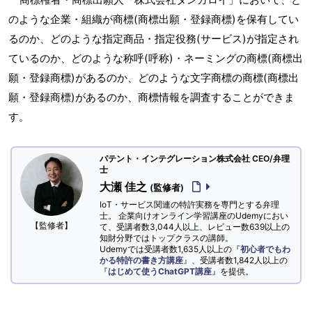
のような企業・組織が商標(商標出願・登録商標)を保有してい
るのか、どのような指定商品・指定役務(サービス)が指定され
ているのか、どのような称呼(呼称)・ネーミングの商標(商標出
願・登録商標)があるのか、どのような文字商標の商標(商標出
願・登録商標)があるのか、商標情報を調査することができま
す。
パテント・インテグレーション株式会社 CEO/弁理
士
大瀬 佳之
(監修者)
IoT・サービス関連の特許実務を専門とする弁理
士。 企業向けオンライン学習講座のUdemyにおい
【監修者】
て、受講者数3,044人以上、レビュー数639以上の
知財分野ではトップクラスの講師。
Udemyでは受講者数1,635人以上の『
初心者でもわ
かる特許の書き方講座
』、受講者数1,842人以上の
『
はじめて使うChatGPT講座
』を提供。