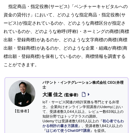
指定商品・指定役務(サービス)「ベンチャーキャピタルへの
資金の貸付け」において、どのような指定商品・指定役務(サ
ービス)が指定されているのか、どのような商標区分が指定さ
れているのか、どのような称呼(呼称)・ネーミングの商標(商標
出願・登録商標)があるのか、どのような文字商標の商標(商標
出願・登録商標)があるのか、どのような企業・組織が商標(商
標出願・登録商標)を保有しているのか、商標情報を調査する
ことができます。
パテント・インテグレーション株式会社 CEO/弁理
士
大瀬 佳之
(監修者)
IoT・サービス関連の特許実務を専門とする弁理
士。 企業向けオンライン学習講座のUdemyにおい
【監修者】
て、受講者数3,044人以上、レビュー数639以上の
知財分野ではトップクラスの講師。
Udemyでは受講者数1,635人以上の『
初心者でもわ
かる特許の書き方講座
』、受講者数1,842人以上の
『
はじめて使うChatGPT講座
』を提供。