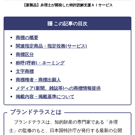
【新製品】弁理士が開発した特許読解支援ＡＩサービス
この記事の目次
商標の概要
関連指定商品・指定役務(サービス)
商標区分
称呼(呼称)・ネーミング
文字商標
商標権者・商標出願人
メディア(新聞、雑誌等)への商標情報提供
掲載内容・掲載基準について
ブランドテラスとは
ブランドテラスは、知的財産の専門家である「弁理
士」の監修のもと、日本国特許庁が発行する最新の公開