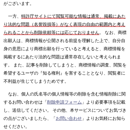
がございます。
一方、
特許庁サイトにて閲覧可能な情報は通常、掲載にあた
り法的な問題（名誉毀損等）がなく表現の自由の範囲内と考え
られることから削除依頼等には応じておりません
。 なお、商標
出願人は、商標情報が公開される前提を理解した上で、自分自
身の意思により商標出願を行っていると考えると、商標情報を
掲載するにあたり法的な問題は通常存在しないと考えられま
す。 また、記事を削除してしまうと、商標情報の調査、閲覧を
希望するユーザの『知る権利』を害することとなり、閲覧者に
不利益が生じてしまうためです。
なお、個人の氏名等の個人情報等の削除を含む情報削除に関
するお問い合わせは「
削除申請フォーム
」より必要事項を記載
し、送信してください。 その他、本サービスについてお気づき
の点がございましたら、「
お問い合わせ
」よりお気軽にお知ら
せください。