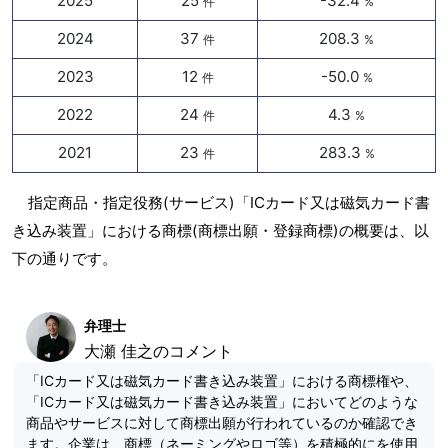
2025
25
-32.4
件
%
2024
37
208.3
件
%
2023
12
-50.0
件
%
2022
24
4.3
件
%
2021
23
283.3
件
%
指定商品・指定役務(サービス)「ICカード又は磁気カード書
き込み装置」における商標(商標出願・登録商標)の概要は、以
下の通りです。
弁理士
大瀬 佳之のコメント
「ICカード又は磁気カード書き込み装置」における商標権や、
「ICカード又は磁気カード書き込み装置」においてどのような
商品やサービスに対して商標出願が行われているのか確認でき
ます。企業は、商標（ネーミングやロゴ等）を積極的にを使用