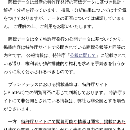
商標データは最新の特許庁発行の商標データに基づき集計・
解析・分析を行っています。 掲載・分析結果については十分気
をつけておりますが、データの正否については保証していませ
ん。 ご理解の上、ご利用をお願いいたします。
商標データは全て特許庁発行の公開データに基づいており、
掲載内容は特許庁サイトで公開されている商標公報等と同等の
内容です。 公報情報は、特許庁「
公報に関して
」に記載されて
いる通り、権利者が独占排他的な権利を求める手続きを行うか
わりに広く公示されるべきものです。
ブランドテラスにおける掲載基準は、特許庁サイト
(JPlatPat)での閲覧可否に応じて判断しております。 特許庁サ
イトにて非公開とされている情報は、弊社も非公開とする場合
がございます。
一方、
特許庁サイトにて閲覧可能な情報は通常、掲載にあた
り法的な問題（名誉毀損等）がなく表現の自由の範囲内と考え