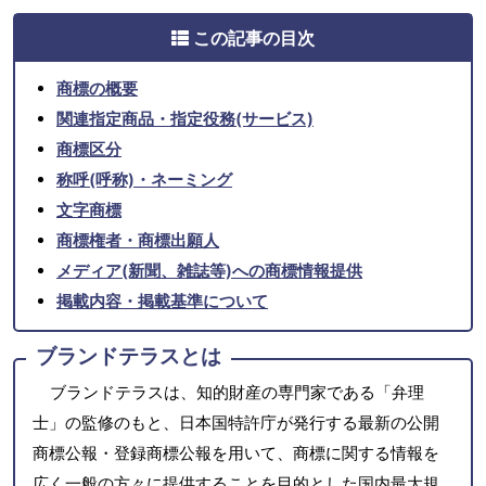
この記事の目次
商標の概要
関連指定商品・指定役務(サービス)
商標区分
称呼(呼称)・ネーミング
文字商標
商標権者・商標出願人
メディア(新聞、雑誌等)への商標情報提供
掲載内容・掲載基準について
ブランドテラスとは
ブランドテラスは、知的財産の専門家である「弁理
士」の監修のもと、日本国特許庁が発行する最新の公開
商標公報・登録商標公報を用いて、商標に関する情報を
広く一般の方々に提供することを目的とした国内最大規