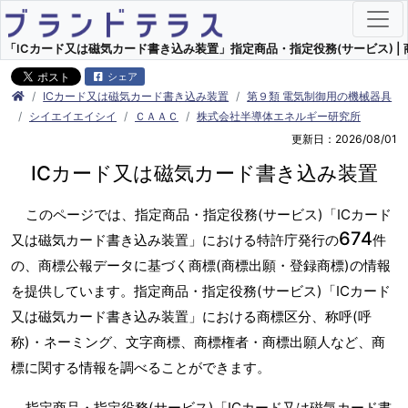
「ICカード又は磁気カード書き込み装置」指定商品・指定役務(サービス) | 
シェア
ICカード又は磁気カード書き込み装置
第９類 電気制御用の機械器具
シイエイエイシイ
ＣＡＡＣ
株式会社半導体エネルギー研究所
更新日：2026/08/01
ICカード又は磁気カード書き込み装置
このページでは、指定商品・指定役務(サービス)「ICカード
674
又は磁気カード書き込み装置」における特許庁発行の
件
の、商標公報データに基づく商標(商標出願・登録商標)の情報
を提供しています。指定商品・指定役務(サービス)「ICカード
又は磁気カード書き込み装置」における商標区分、称呼(呼
称)・ネーミング、文字商標、商標権者・商標出願人など、商
標に関する情報を調べることができます。
指定商品・指定役務(サービス)「ICカード又は磁気カード書