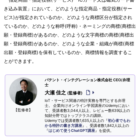
き込み装置」において、どのような指定商品・指定役務(サー
ビス)が指定されているのか、どのような商標区分が指定され
ているのか、どのような称呼(呼称)・ネーミングの商標(商標出
願・登録商標)があるのか、どのような文字商標の商標(商標出
願・登録商標)があるのか、どのような企業・組織が商標(商標
出願・登録商標)を保有しているのか、商標情報を調査するこ
とができます。
パテント・インテグレーション株式会社 CEO/弁理
士
大瀬 佳之
(監修者)
IoT・サービス関連の特許実務を専門とする弁理
士。 企業向けオンライン学習講座のUdemyにおい
【監修者】
て、受講者数3,044人以上、レビュー数639以上の
知財分野ではトップクラスの講師。
Udemyでは受講者数1,635人以上の『
初心者でもわ
かる特許の書き方講座
』、受講者数1,842人以上の
『
はじめて使うChatGPT講座
』を提供。