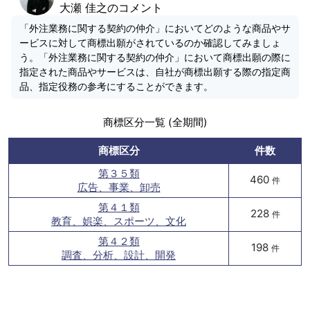
大瀬 佳之のコメント
「外注業務に関する契約の仲介」においてどのような商品やサ
ービスに対して商標出願がされているのか確認してみましょ
う。「外注業務に関する契約の仲介」において商標出願の際に
指定された商品やサービスは、自社が商標出願する際の指定商
品、指定役務の参考にすることができます。
商標区分一覧 (全期間)
商標区分
件数
第３５類
460
件
広告、事業、卸売
第４１類
228
件
教育、娯楽、スポーツ、文化
第４２類
198
件
調査、分析、設計、開発