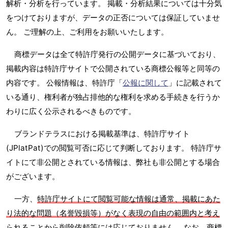
解析・分析を行っています。 掲載・分析結果については十分気
をつけておりますが、データの正否については保証していませ
ん。 ご理解の上、ご利用をお願いいたします。
商標データは全て特許庁発行の公開データに基づいており、
掲載内容は特許庁サイトで公開されている商標公報等と同等の
内容です。 公報情報は、特許庁「
公報に関して
」に記載されて
いる通り、権利者が独占排他的な権利を求める手続きを行うか
わりに広く公示されるべきものです。
ブランドテラスにおける掲載基準は、特許庁サイト
(JPlatPat)での閲覧可否に応じて判断しております。 特許庁サ
イトにて非公開とされている情報は、弊社も非公開とする場合
がございます。
一方、
特許庁サイトにて閲覧可能な情報は通常、掲載にあた
り法的な問題（名誉毀損等）がなく表現の自由の範囲内と考え
られることから削除依頼等には応じておりません
。 なお、商標