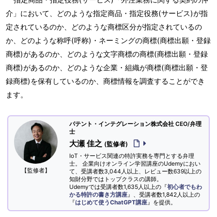
介」において、どのような指定商品・指定役務(サービス)が指
定されているのか、どのような商標区分が指定されているの
か、どのような称呼(呼称)・ネーミングの商標(商標出願・登録
商標)があるのか、どのような文字商標の商標(商標出願・登録
商標)があるのか、どのような企業・組織が商標(商標出願・登
録商標)を保有しているのか、商標情報を調査することができ
ます。
パテント・インテグレーション株式会社 CEO/弁理
士
大瀬 佳之
(監修者)
IoT・サービス関連の特許実務を専門とする弁理
士。 企業向けオンライン学習講座のUdemyにおい
【監修者】
て、受講者数3,044人以上、レビュー数639以上の
知財分野ではトップクラスの講師。
Udemyでは受講者数1,635人以上の『
初心者でもわ
かる特許の書き方講座
』、受講者数1,842人以上の
『
はじめて使うChatGPT講座
』を提供。