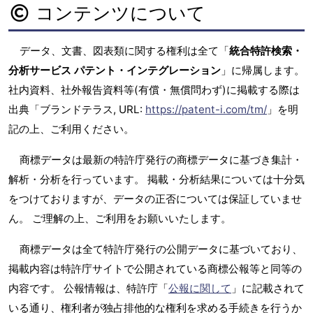
コンテンツについて
データ、文書、図表類に関する権利は全て「
統合特許検索・
分析サービス パテント・インテグレーション
」に帰属します。
社内資料、社外報告資料等(有償・無償問わず)に掲載する際は
出典「ブランドテラス, URL:
https://patent-i.com/tm/
」を明
記の上、ご利用ください。
商標データは最新の特許庁発行の商標データに基づき集計・
解析・分析を行っています。 掲載・分析結果については十分気
をつけておりますが、データの正否については保証していませ
ん。 ご理解の上、ご利用をお願いいたします。
商標データは全て特許庁発行の公開データに基づいており、
掲載内容は特許庁サイトで公開されている商標公報等と同等の
内容です。 公報情報は、特許庁「
公報に関して
」に記載されて
いる通り、権利者が独占排他的な権利を求める手続きを行うか