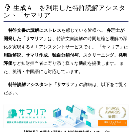
生成ＡＩを利用した特許読解アシスタ
ント「サマリア」
特許文書の読解にストレス
を感じている皆様へ。
弁理士が
開発した「サマリア」
は、特許文書読解の時間短縮と理解の深
化を実現するＡＩアシスタントサービスです。 「サマリア」は
用語解説、サマリ作成、独自分類付与、スクリーニング、発明
評価
など知財担当者に寄り添う様々な機能を提供します。 ま
た、英語・中国語にも対応しています。
特許読解アシスタント「サマリア」
の詳細は、以下をご覧く
ださい。