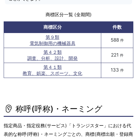
商標区分一覧 (全期間)
商標区分
件数
第９類
588
件
電気制御用の機械器具
第４２類
221
件
調査、分析、設計、開発
第４１類
133
件
教育、娯楽、スポーツ、文化
称呼(呼称)・ネーミング
指定商品・指定役務(サービス)「トランジスター」における代
表的な称呼(呼称)・ネーミングごとの、商標(商標出願・登録商