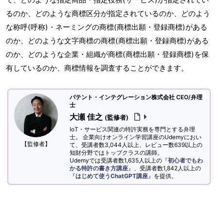
るのか、どのような商標区分が指定されているのか、どのよう
な称呼(呼称)・ネーミングの商標(商標出願・登録商標)がある
のか、どのような文字商標の商標(商標出願・登録商標)がある
のか、どのような企業・組織が商標(商標出願・登録商標)を保
有しているのか、商標情報を調査することができます。
パテント・インテグレーション株式会社 CEO/弁理
士
大瀬 佳之
(監修者)
IoT・サービス関連の特許実務を専門とする弁理
士。 企業向けオンライン学習講座のUdemyにおい
【監修者】
て、受講者数3,044人以上、レビュー数639以上の
知財分野ではトップクラスの講師。
Udemyでは受講者数1,635人以上の『
初心者でもわ
かる特許の書き方講座
』、受講者数1,842人以上の
『
はじめて使うChatGPT講座
』を提供。