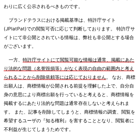
わりに広く公示されるべきものです。
ブランドテラスにおける掲載基準は、特許庁サイト
(JPlatPat)での閲覧可否に応じて判断しております。 特許庁サ
イトにて非公開とされている情報は、弊社も非公開とする場合
がございます。
一方、
特許庁サイトにて閲覧可能な情報は通常、掲載にあた
り法的な問題（名誉毀損等）がなく表現の自由の範囲内と考え
られることから削除依頼等には応じておりません
。 なお、商標
出願人は、商標情報が公開される前提を理解した上で、自分自
身の意思により商標出願を行っていると考えると、商標情報を
掲載するにあたり法的な問題は通常存在しないと考えられま
す。 また、記事を削除してしまうと、商標情報の調査、閲覧を
希望するユーザの『知る権利』を害することとなり、閲覧者に
不利益が生じてしまうためです。