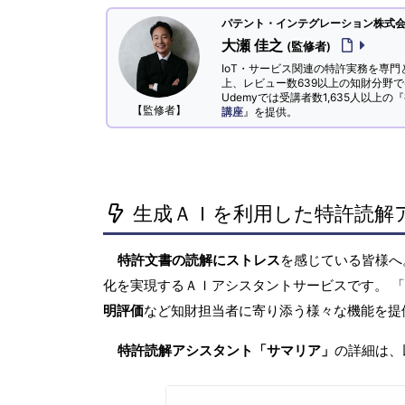
パテント・インテグレーション株式会社
大瀬 佳之
(監修者)
IoT・サービス関連の特許実務を専門
上、レビュー数639以上の知財分野
Udemyでは受講者数1,635人以上の『
【監修者】
講座
』を提供。
生成ＡＩを利用した特許読解
特許文書の読解にストレス
を感じている皆様
化を実現するＡＩアシスタントサービスです。 
明評価
など知財担当者に寄り添う様々な機能を提
特許読解アシスタント「サマリア」
の詳細は、