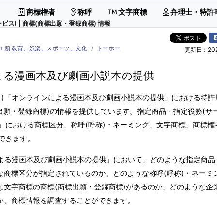
商標権者
称呼
文字商標
弁理士・特許
) | 商標(商標出願・登録商標) 情報
１類 教育、娯楽、スポーツ、文化
トーホー
更新日：2026
よる漫画本及び劇画小説本の提供
ス)「オンラインによる漫画本及び劇画小説本の提供」における特許
出願・登録商標)の情報を提供しています。指定商品・指定役務(サー
」における商標区分、称呼(呼称)・ネーミング、文字商標、商標権
できます。
による漫画本及び劇画小説本の提供」において、どのような指定商品
な商標区分が指定されているのか、どのような称呼(呼称)・ネーミ
な文字商標の商標(商標出願・登録商標)があるのか、どのような企
のか、商標情報を調査することができます。