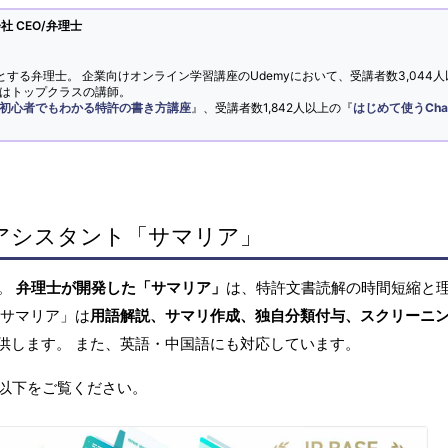
 CEO/弁理士
とする弁理士。 企業向けオンライン学習講座のUdemyにおいて、受講者数3,044人
ではトップクラスの講師。
初心者でもわかる特許の書き方講座
』、受講者数1,842人以上の『
はじめて使うCha
アシスタント「サマリア」
へ。
弁理士が開発した「サマリア」
は、特許文書読解の時間短縮と
「サマリア」は
用語解説、サマリ作成、独自分類付与、スクリーニ
供します。 また、英語・中国語にも対応しています。
以下をご覧ください。