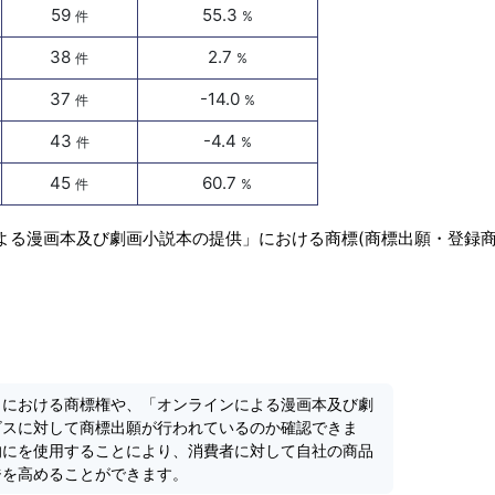
59
55.3
件
%
38
2.7
件
%
37
-14.0
件
%
43
-4.4
件
%
45
60.7
件
%
よる漫画本及び劇画小説本の提供」における商標(商標出願・登録商
」における商標権や、「オンラインによる漫画本及び劇
ビスに対して商標出願が行われているのか確認できま
的にを使用することにより、消費者に対して自社の商品
ジを高めることができます。