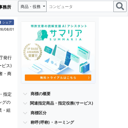
商品・役務
事務所
シェア
/08/01
庁発行
ビス)
者・商
商標の概要
・指定
ングの
関連指定商品・指定役務(サービス)
業・組
商標区分
称呼(呼称)・ネーミング