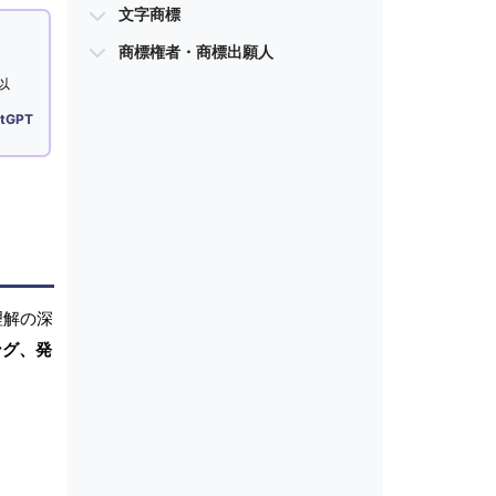
文字商標
商標権者・商標出願人
以
tGPT
理解の深
ング、発