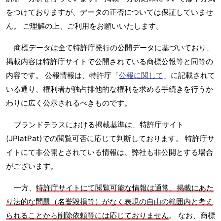
をつけておりますが、データの正否については保証していませ
ん。 ご理解の上、ご利用をお願いいたします。
商標データは全て特許庁発行の公開データに基づいており、
掲載内容は特許庁サイトで公開されている商標公報等と同等の
内容です。 公報情報は、特許庁「
公報に関して
」に記載されて
いる通り、権利者が独占排他的な権利を求める手続きを行うか
わりに広く公示されるべきものです。
ブランドテラスにおける掲載基準は、特許庁サイト
(JPlatPat)での閲覧可否に応じて判断しております。 特許庁サ
イトにて非公開とされている情報は、弊社も非公開とする場合
がございます。
一方、
特許庁サイトにて閲覧可能な情報は通常、掲載にあた
り法的な問題（名誉毀損等）がなく表現の自由の範囲内と考え
られることから削除依頼等には応じておりません
。 なお、商標