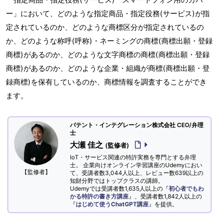
ー」において、どのような指定商品・指定役務(サービス)が指
定されているのか、どのような商標区分が指定されているの
か、どのような称呼(呼称)・ネーミングの商標(商標出願・登録
商標)があるのか、どのような文字商標の商標(商標出願・登録
商標)があるのか、どのような企業・組織が商標(商標出願・登
録商標)を保有しているのか、商標情報を調査することができ
ます。
パテント・インテグレーション株式会社 CEO/弁理
士
大瀬 佳之
(監修者)
IoT・サービス関連の特許実務を専門とする弁理
士。 企業向けオンライン学習講座のUdemyにおい
【監修者】
て、受講者数3,044人以上、レビュー数639以上の
知財分野ではトップクラスの講師。
Udemyでは受講者数1,635人以上の『
初心者でもわ
かる特許の書き方講座
』、受講者数1,842人以上の
『
はじめて使うChatGPT講座
』を提供。