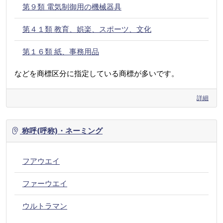
第９類 電気制御用の機械器具
第４１類 教育、娯楽、スポーツ、文化
第１６類 紙、事務用品
などを商標区分に指定している商標が多いです。
詳細
称呼(呼称)・ネーミング
フアウエイ
ファーウエイ
ウルトラマン