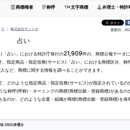
商標権者
称呼
文字商標
弁理士・特許
Ｃ
株式会社サンリオ
更新日：2026
占い
21,909
ス)「占い」における特許庁発行の
件の、商標公報データ
す。指定商品・指定役務(サービス)「占い」における商標区分、称呼
願人など、商標に関する情報を調べることができます。
て、どのような指定商品・指定役務(サービス)が指定されているの
な称呼(呼称)・ネーミングの商標(商標出願・登録商標)があるの
あるのか、どのような企業・組織が商標(商標出願・登録商標)を保
 CEO/弁理士