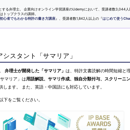
とする弁理士。 企業向けオンライン学習講座のUdemyにおいて、受講者数3,044人
ではトップクラスの講師。
初心者でもわかる特許の書き方講座
』、受講者数1,842人以上の『
はじめて使うCha
アシスタント「サマリア」
へ。
弁理士が開発した「サマリア」
は、特許文書読解の時間短縮と
「サマリア」は
用語解説、サマリ作成、独自分類付与、スクリーニ
供します。 また、英語・中国語にも対応しています。
以下をご覧ください。