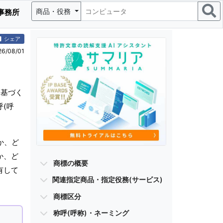
商品・役務
事務所
シェア
/08/01
に基づく
(呼
か、ど
か、ど
商標の概要
有して
関連指定商品・指定役務(サービス)
商標区分
称呼(呼称)・ネーミング