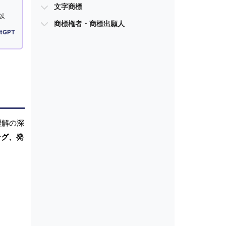
文字商標
以
商標権者・商標出願人
tGPT
理解の深
ング、発