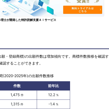
弁理士が開発した特許読解支援ＡＩサービス
(商標出願・登録商標)の出願件数は増加傾向です。商標件数推移を確認
確認することができます。
(2020-2025年)の出願件数推移
件数
前年比
1,475
12.2
件
%
1,315
-1.4
件
%