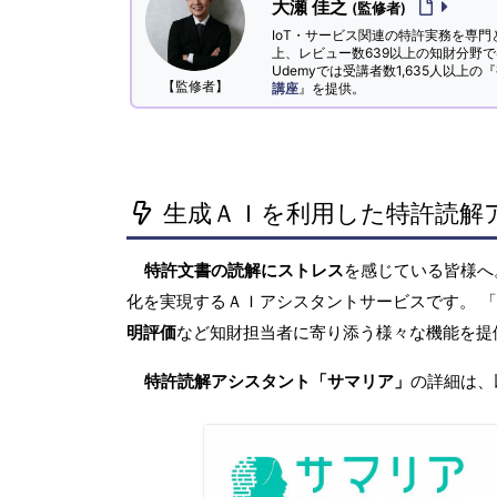
大瀬 佳之
(監修者)
IoT・サービス関連の特許実務を専門
上、レビュー数639以上の知財分野
Udemyでは受講者数1,635人以上の『
【監修者】
講座
』を提供。
生成ＡＩを利用した特許読解
特許文書の読解にストレス
を感じている皆様
化を実現するＡＩアシスタントサービスです。 
明評価
など知財担当者に寄り添う様々な機能を提
特許読解アシスタント「サマリア」
の詳細は、