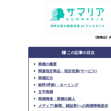
【新製品】
この記事の目次
商標の概要
関連指定商品・指定役務(サービス)
商標区分
称呼(呼称)・ネーミング
文字商標
商標権者・商標出願人
メディア(新聞、雑誌等)への商標情報提供