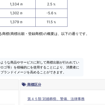
1,334
2.5
件
%
1,302
-5.6
件
%
1,379
11.5
件
%
る商標(商標出願・登録商標)の概要は、以下の通りです。
のような商品やサービスに対して商標出願が行われてい
やロゴ等）を積極的にを使用することにより、消費者に
しブランドイメージを高めることができます。
商標区分
第４５類 冠婚葬祭、警備、法律事務