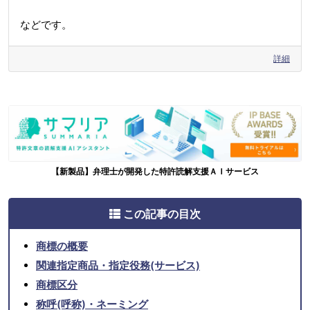
などです。
詳細
【新製品】弁理士が開発した特許読解支援ＡＩサービス
この記事の目次
商標の概要
関連指定商品・指定役務(サービス)
商標区分
称呼(呼称)・ネーミング