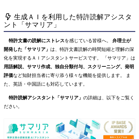
生成ＡＩを利用した特許読解アシスタ
ント「サマリア」
特許文書の読解にストレス
を感じている皆様へ。
弁理士が
開発した「サマリア」
は、特許文書読解の時間短縮と理解の深
化を実現するＡＩアシスタントサービスです。 「サマリア」は
用語解説、サマリ作成、独自分類付与、スクリーニング、発明
評価
など知財担当者に寄り添う様々な機能を提供します。 ま
た、英語・中国語にも対応しています。
特許読解アシスタント「サマリア」
の詳細は、以下をご覧く
ださい。