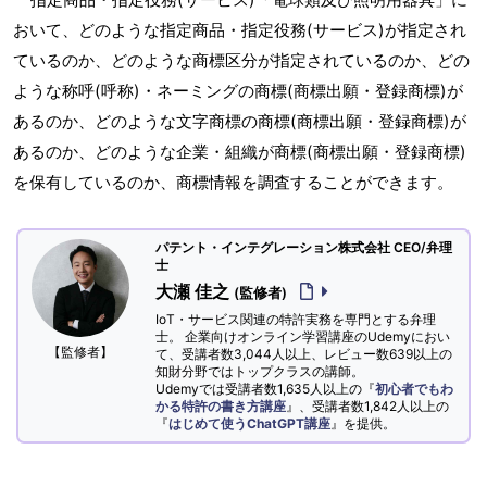
おいて、どのような指定商品・指定役務(サービス)が指定され
ているのか、どのような商標区分が指定されているのか、どの
ような称呼(呼称)・ネーミングの商標(商標出願・登録商標)が
あるのか、どのような文字商標の商標(商標出願・登録商標)が
あるのか、どのような企業・組織が商標(商標出願・登録商標)
を保有しているのか、商標情報を調査することができます。
パテント・インテグレーション株式会社 CEO/弁理
士
大瀬 佳之
(監修者)
IoT・サービス関連の特許実務を専門とする弁理
士。 企業向けオンライン学習講座のUdemyにおい
【監修者】
て、受講者数3,044人以上、レビュー数639以上の
知財分野ではトップクラスの講師。
Udemyでは受講者数1,635人以上の『
初心者でもわ
かる特許の書き方講座
』、受講者数1,842人以上の
『
はじめて使うChatGPT講座
』を提供。