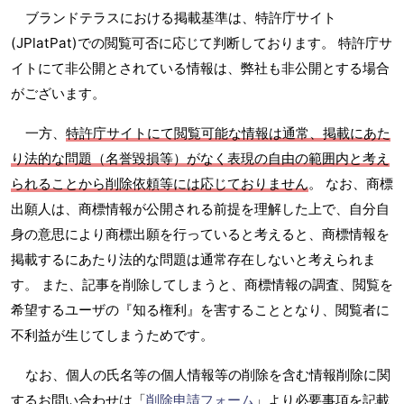
ブランドテラスにおける掲載基準は、特許庁サイト
(JPlatPat)での閲覧可否に応じて判断しております。 特許庁サ
イトにて非公開とされている情報は、弊社も非公開とする場合
がございます。
一方、
特許庁サイトにて閲覧可能な情報は通常、掲載にあた
り法的な問題（名誉毀損等）がなく表現の自由の範囲内と考え
られることから削除依頼等には応じておりません
。 なお、商標
出願人は、商標情報が公開される前提を理解した上で、自分自
身の意思により商標出願を行っていると考えると、商標情報を
掲載するにあたり法的な問題は通常存在しないと考えられま
す。 また、記事を削除してしまうと、商標情報の調査、閲覧を
希望するユーザの『知る権利』を害することとなり、閲覧者に
不利益が生じてしまうためです。
なお、個人の氏名等の個人情報等の削除を含む情報削除に関
するお問い合わせは「
削除申請フォーム
」より必要事項を記載