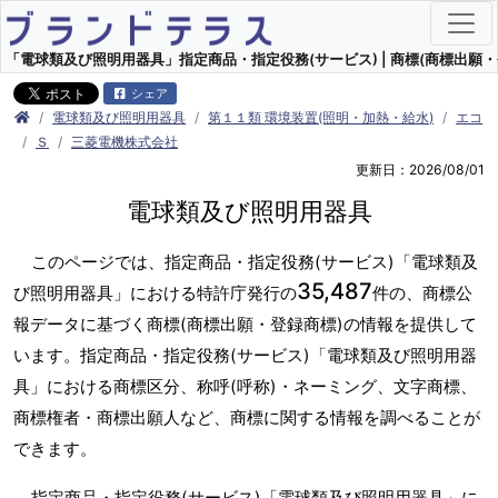
「電球類及び照明用器具」指定商品・指定役務(サービス) | 商標(商標出願・
シェア
電球類及び照明用器具
第１１類 環境装置(照明・加熱・給水)
エコ
Ｓ
三菱電機株式会社
更新日：2026/08/01
電球類及び照明用器具
このページでは、指定商品・指定役務(サービス)「電球類及
35,487
び照明用器具」における特許庁発行の
件の、商標公
報データに基づく商標(商標出願・登録商標)の情報を提供して
います。指定商品・指定役務(サービス)「電球類及び照明用器
具」における商標区分、称呼(呼称)・ネーミング、文字商標、
商標権者・商標出願人など、商標に関する情報を調べることが
できます。
指定商品・指定役務(サービス)「電球類及び照明用器具」に