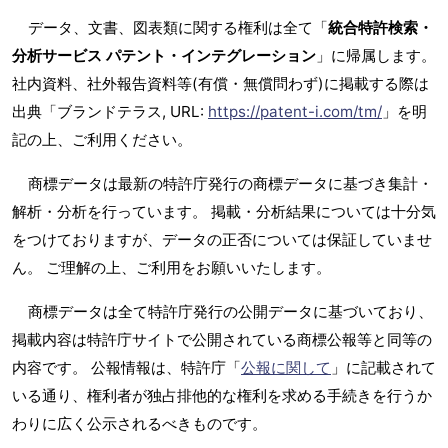
データ、文書、図表類に関する権利は全て「
統合特許検索・
分析サービス パテント・インテグレーション
」に帰属します。
社内資料、社外報告資料等(有償・無償問わず)に掲載する際は
出典「ブランドテラス, URL:
https://patent-i.com/tm/
」を明
記の上、ご利用ください。
商標データは最新の特許庁発行の商標データに基づき集計・
解析・分析を行っています。 掲載・分析結果については十分気
をつけておりますが、データの正否については保証していませ
ん。 ご理解の上、ご利用をお願いいたします。
商標データは全て特許庁発行の公開データに基づいており、
掲載内容は特許庁サイトで公開されている商標公報等と同等の
内容です。 公報情報は、特許庁「
公報に関して
」に記載されて
いる通り、権利者が独占排他的な権利を求める手続きを行うか
わりに広く公示されるべきものです。