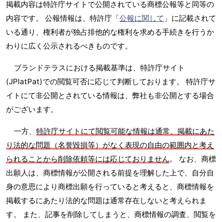
掲載内容は特許庁サイトで公開されている商標公報等と同等の
内容です。 公報情報は、特許庁「
公報に関して
」に記載されて
いる通り、権利者が独占排他的な権利を求める手続きを行うか
わりに広く公示されるべきものです。
ブランドテラスにおける掲載基準は、特許庁サイト
(JPlatPat)での閲覧可否に応じて判断しております。 特許庁サ
イトにて非公開とされている情報は、弊社も非公開とする場合
がございます。
一方、
特許庁サイトにて閲覧可能な情報は通常、掲載にあた
り法的な問題（名誉毀損等）がなく表現の自由の範囲内と考え
られることから削除依頼等には応じておりません
。 なお、商標
出願人は、商標情報が公開される前提を理解した上で、自分自
身の意思により商標出願を行っていると考えると、商標情報を
掲載するにあたり法的な問題は通常存在しないと考えられま
す。 また、記事を削除してしまうと、商標情報の調査、閲覧を