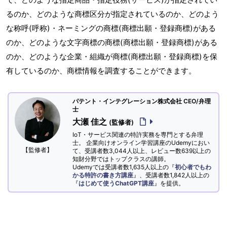
るのか、どのような商標区分が指定されているのか、どのよう
な称呼(呼称)・ネーミングの商標(商標出願・登録商標)がある
のか、どのような文字商標の商標(商標出願・登録商標)がある
のか、どのような企業・組織が商標(商標出願・登録商標)を保
有しているのか、商標情報を調査することができます。
パテント・インテグレーション株式会社 CEO/弁理
士
大瀬 佳之
(監修者)
IoT・サービス関連の特許実務を専門とする弁理
士。 企業向けオンライン学習講座のUdemyにおい
【監修者】
て、受講者数3,044人以上、レビュー数639以上の
知財分野ではトップクラスの講師。
Udemyでは受講者数1,635人以上の『
初心者でもわ
かる特許の書き方講座
』、受講者数1,842人以上の
『
はじめて使うChatGPT講座
』を提供。