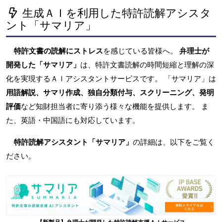
生成ＡＩを利用した特許読解アシスタ
ント「サマリア」
特許文書の読解にストレス
を感じている皆様へ。
弁理士が
開発した「サマリア」
は、特許文書読解の時間短縮と理解の深
化を実現するＡＩアシスタントサービスです。 「サマリア」は
用語解説、サマリ作成、独自分類付与、スクリーニング、発明
評価
など知財担当者に寄り添う様々な機能を提供します。 ま
た、英語・中国語にも対応しています。
特許読解アシスタント「サマリア」
の詳細は、以下をご覧く
ださい。