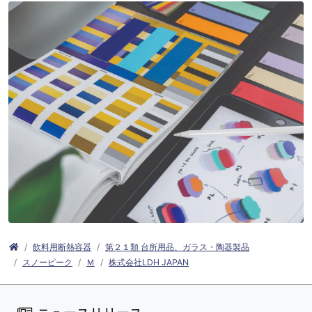
飲料用断熱容器
第２１類 台所用品、ガラス・陶器製品
スノーピーク
Ｍ
株式会社LDH JAPAN