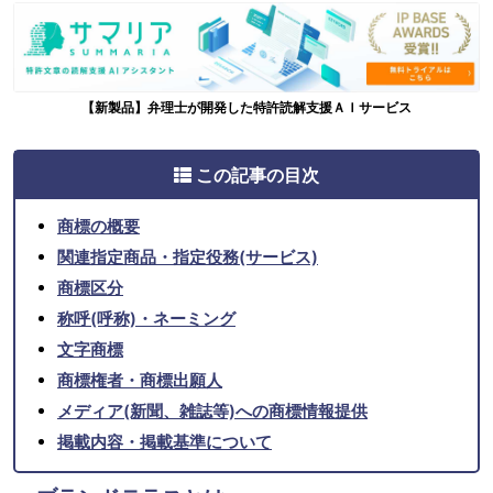
【新製品】弁理士が開発した特許読解支援ＡＩサービス
この記事の目次
商標の概要
関連指定商品・指定役務(サービス)
商標区分
称呼(呼称)・ネーミング
文字商標
商標権者・商標出願人
メディア(新聞、雑誌等)への商標情報提供
掲載内容・掲載基準について