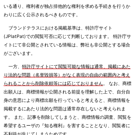
いる通り、権利者が独占排他的な権利を求める手続きを行うか
わりに広く公示されるべきものです。
ブランドテラスにおける掲載基準は、特許庁サイト
(JPlatPat)での閲覧可否に応じて判断しております。 特許庁サ
イトにて非公開とされている情報は、弊社も非公開とする場合
がございます。
一方、
特許庁サイトにて閲覧可能な情報は通常、掲載にあた
り法的な問題（名誉毀損等）がなく表現の自由の範囲内と考え
られることから削除依頼等には応じておりません
。 なお、商標
出願人は、商標情報が公開される前提を理解した上で、自分自
身の意思により商標出願を行っていると考えると、商標情報を
掲載するにあたり法的な問題は通常存在しないと考えられま
す。 また、記事を削除してしまうと、商標情報の調査、閲覧を
希望するユーザの『知る権利』を害することとなり、閲覧者に
不利益が生じてしまうためです。