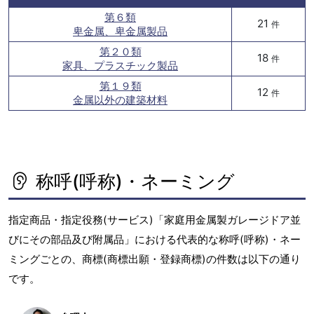
第６類
21
件
卑金属、卑金属製品
第２０類
18
件
家具、プラスチック製品
第１９類
12
件
金属以外の建築材料
称呼(呼称)・ネーミング
指定商品・指定役務(サービス)「家庭用金属製ガレージドア並
びにその部品及び附属品」における代表的な称呼(呼称)・ネー
ミングごとの、商標(商標出願・登録商標)の件数は以下の通り
です。