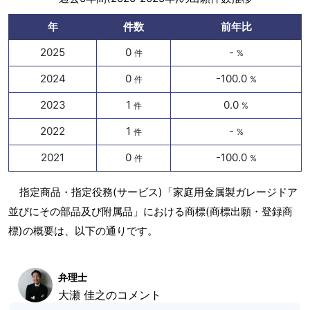
年
件数
前年比
2025
0
-
件
%
2024
0
-100.0
件
%
2023
1
0.0
件
%
2022
1
-
件
%
2021
0
-100.0
件
%
指定商品・指定役務(サービス)「家庭用金属製ガレージドア
並びにその部品及び附属品」における商標(商標出願・登録商
標)の概要は、以下の通りです。
弁理士
大瀬 佳之のコメント