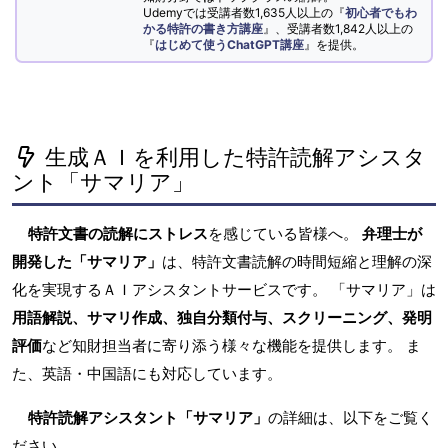
Udemyでは受講者数1,635人以上の『
初心者でもわ
かる特許の書き方講座
』、受講者数1,842人以上の
『
はじめて使うChatGPT講座
』を提供。
生成ＡＩを利用した特許読解アシスタ
ント「サマリア」
特許文書の読解にストレス
を感じている皆様へ。
弁理士が
開発した「サマリア」
は、特許文書読解の時間短縮と理解の深
化を実現するＡＩアシスタントサービスです。 「サマリア」は
用語解説、サマリ作成、独自分類付与、スクリーニング、発明
評価
など知財担当者に寄り添う様々な機能を提供します。 ま
た、英語・中国語にも対応しています。
特許読解アシスタント「サマリア」
の詳細は、以下をご覧く
ださい。