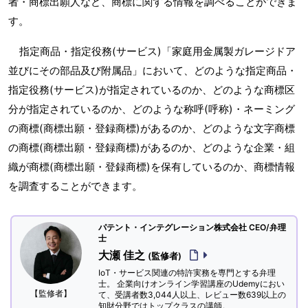
者・商標出願人など、商標に関する情報を調べることができま
す。
指定商品・指定役務(サービス)「家庭用金属製ガレージドア
並びにその部品及び附属品」において、どのような指定商品・
指定役務(サービス)が指定されているのか、どのような商標区
分が指定されているのか、どのような称呼(呼称)・ネーミング
の商標(商標出願・登録商標)があるのか、どのような文字商標
の商標(商標出願・登録商標)があるのか、どのような企業・組
織が商標(商標出願・登録商標)を保有しているのか、商標情報
を調査することができます。
パテント・インテグレーション株式会社 CEO/弁理
士
大瀬 佳之
(監修者)
IoT・サービス関連の特許実務を専門とする弁理
士。 企業向けオンライン学習講座のUdemyにおい
【監修者】
て、受講者数3,044人以上、レビュー数639以上の
知財分野ではトップクラスの講師。