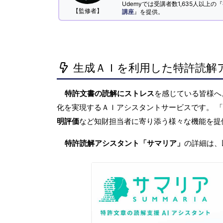
Udemyでは受講者数1,635人以上の『
【監修者】
講座
』を提供。
生成ＡＩを利用した特許読解
特許文書の読解にストレス
を感じている皆様
化を実現するＡＩアシスタントサービスです。 
明評価
など知財担当者に寄り添う様々な機能を提
特許読解アシスタント「サマリア」
の詳細は、