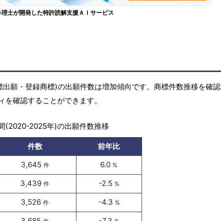
弁理士が開発した特許読解支援ＡＩサービス
標(商標出願・登録商標)の出願件数は増加傾向です。商標件数推移を確
ィを確認することができます。
(2020-2025年)の出願件数推移
件数
前年比
3,645
6.0
件
%
3,439
-2.5
件
%
3,526
-4.3
件
%
3,685
-7.3