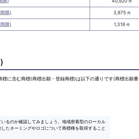
岡県)
40,920
件
岡県)
3,875
件
岡県)
1,318
件
)
商標に含む商標(商標出願・登録商標)は以下の通りです(商標出願
ているのか確認してみましょう。地域密着型のローカル
映したネーミングやロゴについて商標権を取得すること