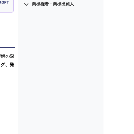
tGPT
商標権者・商標出願人
理解の深
ング、発