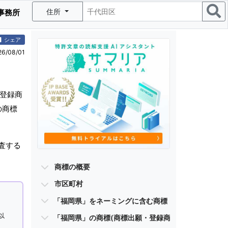
住所
事務所
シェア
/08/01
・登録商
の商標
査する
商標の概要
市区町村
「福岡県」をネーミングに含む商標
以
「福岡県」の商標(商標出願・登録商標)