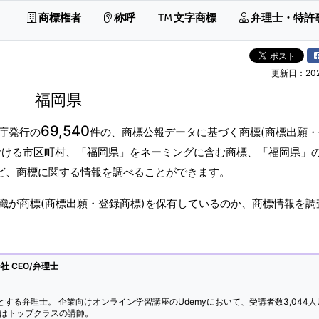
商標権者
称呼
文字商標
弁理士・特許
更新日：2026
福岡県
69,540
庁発行の
件の、商標公報データに基づく商標(商標出願
おける市区町村、「福岡県」をネーミングに含む商標、「福岡県」
など、商標に関する情報を調べることができます。
織が商標(商標出願・登録商標)を保有しているのか、商標情報を調
 CEO/弁理士
とする弁理士。 企業向けオンライン学習講座のUdemyにおいて、受講者数3,044人
ではトップクラスの講師。