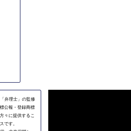
「弁理士」の監修
標公報・登録商標
方々に提供するこ
スです。