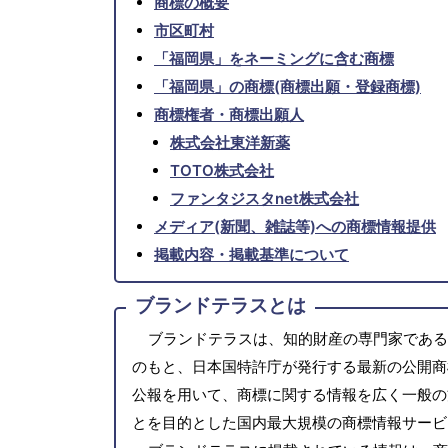
商標の概要
市区町村
「福岡県」をネーミングに含む商標
「福岡県」の商標(商標出願・登録商標)
商標権者・商標出願人
株式会社東洋新薬
TOTO株式会社
ファンタジスタnet株式会社
メディア(新聞、雑誌等)への商標情報提供
掲載内容・掲載基準について
ブランドテラスとは
ブランドテラスは、知的財産の専門家である
のもと、日本国特許庁が発行する最新の公開商
公報を用いて、商標に関する情報を広く一般の
とを目的とした国内最大規模の商標情報サービ