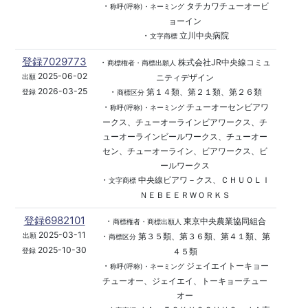
・
タチカワチューオービ
称呼(呼称)・ネーミング
ョーイン
・
立川中央病院
文字商標
登録7029773
・
株式会社JR中央線コミュ
商標権者・商標出願人
2025-06-02
ニティデザイン
出願
2026-03-25
・
第１４類、第２１類、第２６類
登録
商標区分
・
チューオーセンビアワ
称呼(呼称)・ネーミング
ークス、チューオーラインビアワークス、チ
ューオーラインビールワークス、チューオー
セン、チューオーライン、ビアワークス、ビ
ールワークス
・
中央線ビアワ－クス、ＣＨＵＯＬＩ
文字商標
ＮＥＢＥＥＲＷＯＲＫＳ
登録6982101
・
東京中央農業協同組合
商標権者・商標出願人
2025-03-11
・
第３５類、第３６類、第４１類、第
出願
商標区分
2025-10-30
４５類
登録
・
ジェイエイトーキョー
称呼(呼称)・ネーミング
チューオー、ジェイエイ、トーキョーチュー
オー