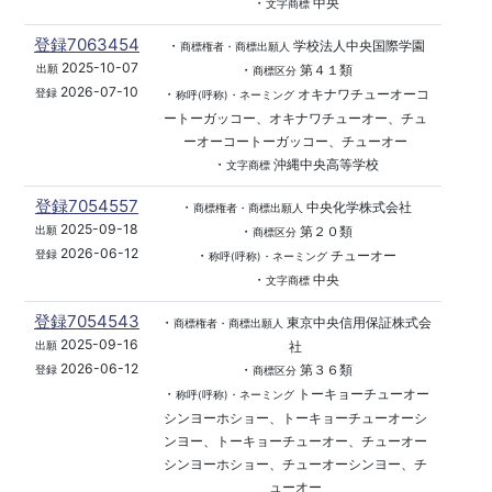
・
中央
文字商標
登録7063454
・
学校法人中央国際学園
商標権者・商標出願人
2025-10-07
・
第４１類
出願
商標区分
2026-07-10
・
オキナワチューオーコ
登録
称呼(呼称)・ネーミング
ートーガッコー、オキナワチューオー、チュ
ーオーコートーガッコー、チューオー
・
沖縄中央高等学校
文字商標
登録7054557
・
中央化学株式会社
商標権者・商標出願人
2025-09-18
・
第２０類
出願
商標区分
2026-06-12
・
チューオー
登録
称呼(呼称)・ネーミング
・
中央
文字商標
登録7054543
・
東京中央信用保証株式会
商標権者・商標出願人
2025-09-16
社
出願
2026-06-12
・
第３６類
登録
商標区分
・
トーキョーチューオー
称呼(呼称)・ネーミング
シンヨーホショー、トーキョーチューオーシ
ンヨー、トーキョーチューオー、チューオー
シンヨーホショー、チューオーシンヨー、チ
ューオー