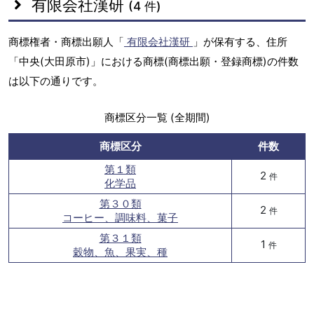
有限会社漢研
(4 件)
商標権者・商標出願人「
有限会社漢研
」が保有する、住所
「中央(大田原市)」における商標(商標出願・登録商標)の件数
は以下の通りです。
商標区分一覧 (全期間)
商標区分
件数
第１類
2
件
化学品
第３０類
2
件
コーヒー、調味料、菓子
第３１類
1
件
穀物、魚、果実、種