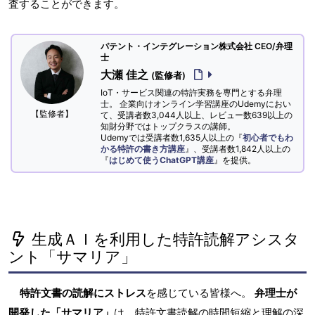
査することができます。
パテント・インテグレーション株式会社 CEO/弁理
士
大瀬 佳之
(監修者)
IoT・サービス関連の特許実務を専門とする弁理
士。 企業向けオンライン学習講座のUdemyにおい
【監修者】
て、受講者数3,044人以上、レビュー数639以上の
知財分野ではトップクラスの講師。
Udemyでは受講者数1,635人以上の『
初心者でもわ
かる特許の書き方講座
』、受講者数1,842人以上の
『
はじめて使うChatGPT講座
』を提供。
生成ＡＩを利用した特許読解アシスタ
ント「サマリア」
特許文書の読解にストレス
を感じている皆様へ。
弁理士が
開発した「サマリア」
は、特許文書読解の時間短縮と理解の深