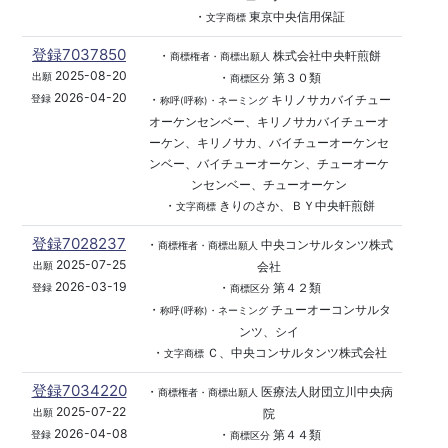
・
東京中央信用保証
文字商標
登録7037850
・
株式会社中央軒煎餅
商標権者・商標出願人
2025-08-20
・
第３０類
出願
商標区分
2026-04-20
・
キリノサカバイチュー
登録
称呼(呼称)・ネーミング
オーケンセンベー、キリノサカバイチューオ
ーケン、キリノサカ、バイチューオーケンセ
ンベー、バイチューオーケン、チューオーケ
ンセンベー、チューオーケン
・
きりのさか、ＢＹ中央軒煎餅
文字商標
登録7028237
・
中央コンサルタンツ株式
商標権者・商標出願人
2025-07-25
会社
出願
2026-03-19
・
第４２類
登録
商標区分
・
チューオーコンサルタ
称呼(呼称)・ネーミング
ンツ、シイ
・
Ｃ、中央コンサルタンツ株式会社
文字商標
登録7034220
・
医療法人財団立川中央病
商標権者・商標出願人
2025-07-22
院
出願
2026-04-08
・
第４４類
登録
商標区分