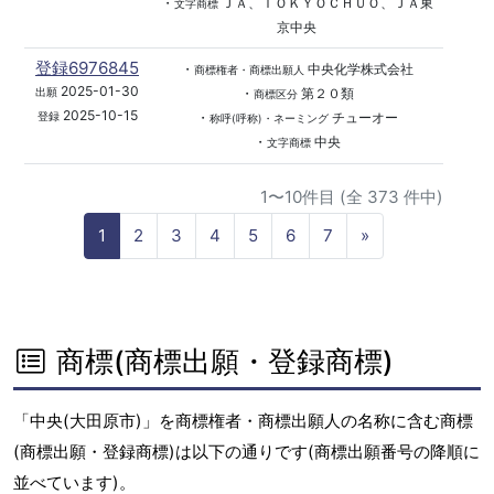
・
ＪＡ、ＴＯＫＹＯＣＨＵＯ、ＪＡ東
文字商標
京中央
登録6976845
・
中央化学株式会社
商標権者・商標出願人
2025-01-30
・
第２０類
出願
商標区分
2025-10-15
・
チューオー
登録
称呼(呼称)・ネーミング
・
中央
文字商標
1〜10件目 (全 373 件中)
N
1
2
3
4
5
6
7
»
e
x
t
商標(商標出願・登録商標)
「中央(大田原市)」を商標権者・商標出願人の名称に含む商標
(商標出願・登録商標)は以下の通りです(商標出願番号の降順に
並べています)。