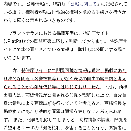
内容です。 公報情報は、特許庁「
公報に関して
」に記載されて
いる通り、権利者が独占排他的な権利を求める手続きを行うか
わりに広く公示されるべきものです。
ブランドテラスにおける掲載基準は、特許庁サイト
(JPlatPat)での閲覧可否に応じて判断しております。 特許庁サ
イトにて非公開とされている情報は、弊社も非公開とする場合
がございます。
一方、
特許庁サイトにて閲覧可能な情報は通常、掲載にあた
り法的な問題（名誉毀損等）がなく表現の自由の範囲内と考え
られることから削除依頼等には応じておりません
。 なお、商標
出願人は、商標情報が公開される前提を理解した上で、自分自
身の意思により商標出願を行っていると考えると、商標情報を
掲載するにあたり法的な問題は通常存在しないと考えられま
す。 また、記事を削除してしまうと、商標情報の調査、閲覧を
希望するユーザの『知る権利』を害することとなり、閲覧者に