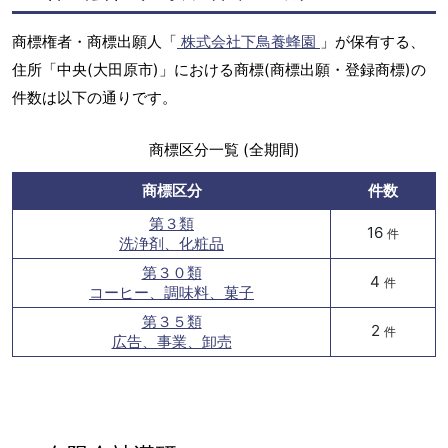
商標権者・商標出願人「
株式会社下鳥養蜂園
」が保有する、
住所「中央(大田原市)」における商標(商標出願・登録商標)の
件数は以下の通りです。
商標区分一覧 (全期間)
商標区分
件数
第３類
16
件
洗浄剤、化粧品
第３０類
4
件
コーヒー、調味料、菓子
第３５類
2
件
広告、事業、卸売