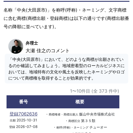
名称「中央(大田原市)」を称呼(呼称)・ネーミング、文字商標
に含む商標(商標出願・登録商標)は以下の通りです(商標出願番
号の降順に並べています)。
弁理士
大瀬 佳之のコメント
「中央(大田原市)」において、どのような商標が出願されてい
るのか確認してみましょう。地域密着型のローカルビジネスに
おいては、地域特有の文化や風土を反映したネーミングやロゴ
について商標権を取得することが効果的です。
1〜10件目 (全 373 件中)
番号
概要
登録7062636
・
飯山中央市場株式会社
商標権者・商標出願人
2025-10-31
・
第３５類
出願
商標区分
2026-07-08
・
チューオー
登録
称呼(呼称)・ネーミング