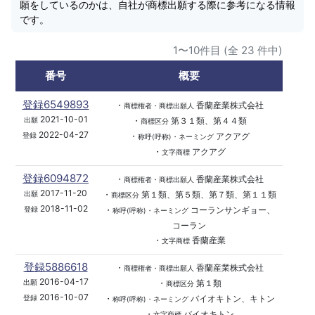
願をしているのかは、自社が商標出願する際に参考になる情報
です。
1〜10件目 (全 23 件中)
番号
概要
登録6549893
・
香蘭産業株式会社
商標権者・商標出願人
2021-10-01
・
第３１類、第４４類
出願
商標区分
2022-04-27
・
アクアグ
登録
称呼(呼称)・ネーミング
・
アクアグ
文字商標
登録6094872
・
香蘭産業株式会社
商標権者・商標出願人
2017-11-20
・
第１類、第５類、第７類、第１１類
出願
商標区分
2018-11-02
・
コーランサンギョー、
登録
称呼(呼称)・ネーミング
コーラン
・
香蘭産業
文字商標
登録5886618
・
香蘭産業株式会社
商標権者・商標出願人
2016-04-17
・
第１類
出願
商標区分
2016-10-07
・
バイオキトン、キトン
登録
称呼(呼称)・ネーミング
・
バイオキトン
文字商標