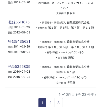
2012-07-20
・
モミタンカイ、モミス
登録
称呼(呼称)・ネーミング
ミハイ
・
籾炭灰
文字商標
登録5511675
・
香蘭産業株式会社
商標権者・商標出願人
2012-01-20
・
第１類、第５類、第７類、第１１類
出願
商標区分
2012-08-03
登録
登録5435621
・
香蘭産業株式会社
商標権者・商標出願人
2011-03-29
・
第１類、第５類、第７類、第１１類
出願
商標区分
2011-09-02
・
クンネン
登録
称呼(呼称)・ネーミング
・
燻燃
文字商標
登録5355839
・
香蘭産業株式会社
商標権者・商標出願人
2010-04-23
・
第１類
出願
商標区分
2010-09-24
・
バイキングン
登録
称呼(呼称)・ネーミング
・
培菌群
文字商標
1〜10件目 (全 23 件中)
1
2
3