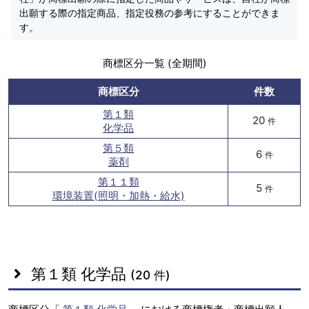
出願する際の指定商品、指定役務の参考にすることができま
す。
商標区分一覧 (全期間)
商標区分
件数
第１類
20
件
化学品
第５類
6
件
薬剤
第１１類
5
件
環境装置(照明・加熱・給水)
第１類 化学品
(20 件)