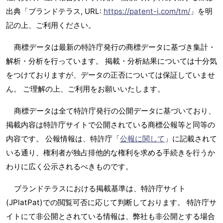
出典「ブランドテラス, URL:
https://patent-i.com/tm/
」を明
記の上、ご利用ください。
商標データは最新の特許庁発行の商標データに基づき集計・
解析・分析を行っています。 掲載・分析結果については十分気
をつけておりますが、データの正否については保証していませ
ん。 ご理解の上、ご利用をお願いいたします。
商標データは全て特許庁発行の公開データに基づいており、
掲載内容は特許庁サイトで公開されている商標公報等と同等の
内容です。 公報情報は、特許庁「
公報に関して
」に記載されて
いる通り、権利者が独占排他的な権利を求める手続きを行うか
わりに広く公示されるべきものです。
ブランドテラスにおける掲載基準は、特許庁サイト
(JPlatPat)での閲覧可否に応じて判断しております。 特許庁サ
イトにて非公開とされている情報は、弊社も非公開とする場合