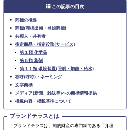
この記事の目次
商標の概要
商標(商標出願・登録商標)
共願人・共有者
指定商品・指定役務(サービス)
第１類 化学品
第５類 薬剤
第１１類 環境装置(照明・加熱・給水)
称呼(呼称)・ネーミング
文字商標
メディア(新聞、雑誌等)への商標情報提供
掲載内容・掲載基準について
ブランドテラスとは
ブランドテラスは、知的財産の専門家である「弁理