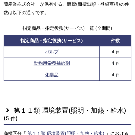
蘭産業株式会社」が保有する、商標(商標出願・登録商標)の件
数は以下の通りです。
指定商品・指定役務(サービス)一覧 (全期間)
指定商品・指定役務(サービス)
件数
パルプ
4
件
動物用栄養補給剤
4
件
化学品
4
件
第１１類 環境装置(照明・加熱・給水)
(5 件)
商標区分「
第１１類 環境装置(照明・加熱・給水)
」における