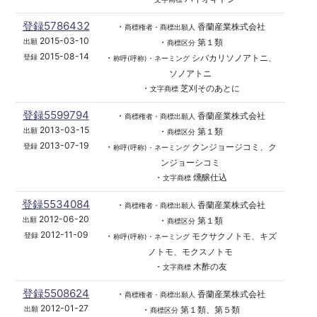
登録5786432
・
香蘭産業株式会社
商標権者・商標出願人
2015-03-10
・
第１類
出願
商標区分
2015-08-14
・
シバカリソノアトニ、
登録
称呼(呼称)・ネーミング
ソノアトニ
・
芝刈そのあとに
文字商標
登録5599794
・
香蘭産業株式会社
商標権者・商標出願人
2013-03-15
・
第１類
出願
商標区分
2013-07-19
・
クンジョージコミ、ク
登録
称呼(呼称)・ネーミング
ンジョーシコミ
・
燻醸仕込
文字商標
登録5534084
・
香蘭産業株式会社
商標権者・商標出願人
2012-06-20
・
第１類
出願
商標区分
2012-11-09
・
モクサクノトモ、キズ
登録
称呼(呼称)・ネーミング
ノトモ、モクスノトモ
・
木酢の友
文字商標
登録5508624
・
香蘭産業株式会社
商標権者・商標出願人
2012-01-27
・
第１類、第５類
出願
商標区分