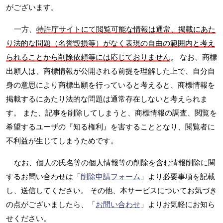
がございます。
一方、
特許庁サイトにて閲覧可能な情報は通常、掲載にあた
り法的な問題（名誉毀損等）がなく表現の自由の範囲内と考え
られることから削除依頼等には応じておりません
。 なお、商標
出願人は、商標情報が公開される前提を理解した上で、自分自
身の意思により商標出願を行っていると考えると、商標情報を
掲載するにあたり法的な問題は通常存在しないと考えられま
す。 また、記事を削除してしまうと、商標情報の調査、閲覧を
希望するユーザの『知る権利』を害することとなり、閲覧者に
不利益が生じてしまうためです。
なお、個人の氏名等の個人情報等の削除を含む情報削除に関
するお問い合わせは「
削除申請フォーム
」より必要事項を記載
し、送信してください。 その他、本サービスについてお気づき
の点がございましたら、「
お問い合わせ
」よりお気軽にお知ら
せください。