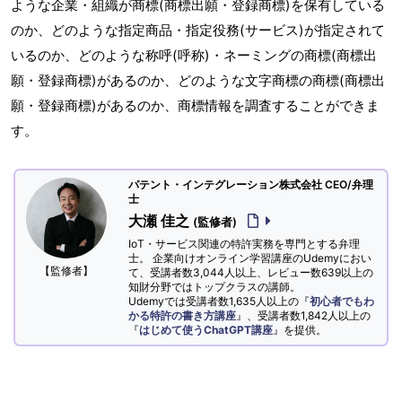
ような企業・組織が商標(商標出願・登録商標)を保有している
のか、どのような指定商品・指定役務(サービス)が指定されて
いるのか、どのような称呼(呼称)・ネーミングの商標(商標出
願・登録商標)があるのか、どのような文字商標の商標(商標出
願・登録商標)があるのか、商標情報を調査することができま
す。
パテント・インテグレーション株式会社 CEO/弁理
士
大瀬 佳之
(監修者)
IoT・サービス関連の特許実務を専門とする弁理
士。 企業向けオンライン学習講座のUdemyにおい
【監修者】
て、受講者数3,044人以上、レビュー数639以上の
知財分野ではトップクラスの講師。
Udemyでは受講者数1,635人以上の『
初心者でもわ
かる特許の書き方講座
』、受講者数1,842人以上の
『
はじめて使うChatGPT講座
』を提供。