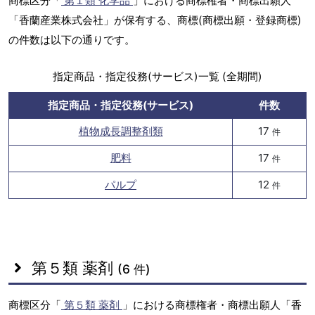
商標区分「
第１類 化学品
」における商標権者・商標出願人
「香蘭産業株式会社」が保有する、商標(商標出願・登録商標)
の件数は以下の通りです。
指定商品・指定役務(サービス)一覧 (全期間)
指定商品・指定役務(サービス)
件数
植物成長調整剤類
17
件
肥料
17
件
パルプ
12
件
第５類 薬剤
(6 件)
商標区分「
第５類 薬剤
」における商標権者・商標出願人「香