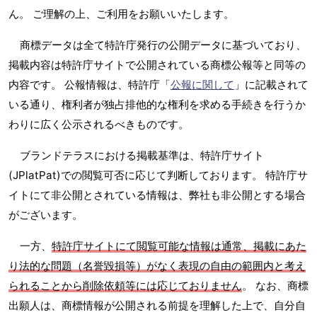
ん。 ご理解の上、ご利用をお願いいたします。
商標データは全て特許庁発行の公開データに基づいており、
掲載内容は特許庁サイトで公開されている商標公報等と同等の
内容です。 公報情報は、特許庁「
公報に関して
」に記載されて
いる通り、権利者が独占排他的な権利を求める手続きを行うか
わりに広く公示されるべきものです。
ブランドテラスにおける掲載基準は、特許庁サイト
(JPlatPat)での閲覧可否に応じて判断しております。 特許庁サ
イトにて非公開とされている情報は、弊社も非公開とする場合
がございます。
一方、
特許庁サイトにて閲覧可能な情報は通常、掲載にあた
り法的な問題（名誉毀損等）がなく表現の自由の範囲内と考え
られることから削除依頼等には応じておりません
。 なお、商標
出願人は、商標情報が公開される前提を理解した上で、自分自