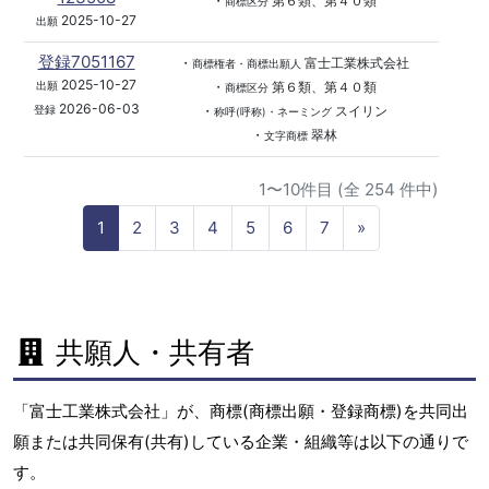
・
第６類、第４０類
商標区分
2025-10-27
出願
登録7051167
・
富士工業株式会社
商標権者・商標出願人
2025-10-27
・
第６類、第４０類
出願
商標区分
2026-06-03
・
スイリン
登録
称呼(呼称)・ネーミング
・
翠林
文字商標
1〜10件目 (全 254 件中)
N
1
2
3
4
5
6
7
»
e
x
t
共願人・共有者
「富士工業株式会社」が、商標(商標出願・登録商標)を共同出
願または共同保有(共有)している企業・組織等は以下の通りで
す。