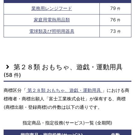
業務用レンジフード
79
件
家庭用電熱用品類
76
件
電球類及び照明用器具
73
件
第２８類 おもちゃ、遊戯・運動用具
(58 件)
商標区分「
第２８類 おもちゃ、遊戯・運動用具
」における商
標権者・商標出願人「富士工業株式会社」が保有する、商標
(商標出願・登録商標)の件数は以下の通りです。
指定商品・指定役務(サービス)一覧 (全期間)