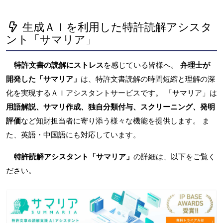
生成ＡＩを利用した特許読解アシスタ
ント「サマリア」
特許文書の読解にストレス
を感じている皆様へ。
弁理士が
開発した「サマリア」
は、特許文書読解の時間短縮と理解の深
化を実現するＡＩアシスタントサービスです。 「サマリア」は
用語解説、サマリ作成、独自分類付与、スクリーニング、発明
評価
など知財担当者に寄り添う様々な機能を提供します。 ま
た、英語・中国語にも対応しています。
特許読解アシスタント「サマリア」
の詳細は、以下をご覧く
ださい。