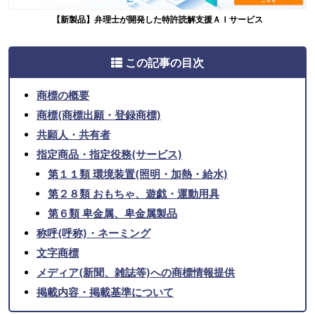
【新製品】弁理士が開発した特許読解支援ＡＩサービス
この記事の目次
商標の概要
商標(商標出願・登録商標)
共願人・共有者
指定商品・指定役務(サービス)
第１１類 環境装置(照明・加熱・給水)
第２８類 おもちゃ、遊戯・運動用具
第６類 卑金属、卑金属製品
称呼(呼称)・ネーミング
文字商標
メディア(新聞、雑誌等)への商標情報提供
掲載内容・掲載基準について