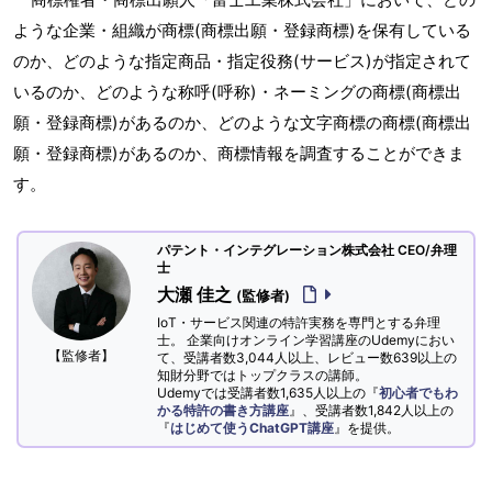
ような企業・組織が商標(商標出願・登録商標)を保有している
のか、どのような指定商品・指定役務(サービス)が指定されて
いるのか、どのような称呼(呼称)・ネーミングの商標(商標出
願・登録商標)があるのか、どのような文字商標の商標(商標出
願・登録商標)があるのか、商標情報を調査することができま
す。
パテント・インテグレーション株式会社 CEO/弁理
士
大瀬 佳之
(監修者)
IoT・サービス関連の特許実務を専門とする弁理
士。 企業向けオンライン学習講座のUdemyにおい
【監修者】
て、受講者数3,044人以上、レビュー数639以上の
知財分野ではトップクラスの講師。
Udemyでは受講者数1,635人以上の『
初心者でもわ
かる特許の書き方講座
』、受講者数1,842人以上の
『
はじめて使うChatGPT講座
』を提供。