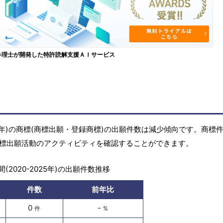
弁理士が開発した特許読解支援ＡＩサービス
2025年)の商標(商標出願・登録商標)の出願件数は減少傾向です。商標
の商標出願活動のアクティビティを確認することができます。
(2020-2025年)の出願件数推移
件数
前年比
0
-
件
%