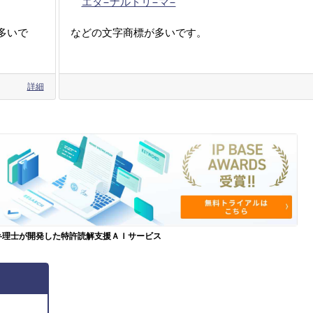
エタ−ナルドリ−マ−
多いで
などの文字商標が多いです。
詳細
弁理士が開発した特許読解支援ＡＩサービス