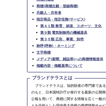
商標(商標出願・登録商標)
共願人・共有者
指定商品・指定役務(サービス)
第４１類 教育、娯楽、スポーツ、文化
第９類 電気制御用の機械器具
第３５類 広告、事業、卸売
称呼(呼称)・ネーミング
文字商標
メディア(新聞、雑誌等)への商標情報提供
掲載内容・掲載基準について
ブランドテラスとは
ブランドテラスは、知的財産の専門家である
のもと、日本国特許庁が発行する最新の公開商
公報を用いて、商標に関する情報を広く一般の
とを目的とした国内最大規模の商標情報サービ