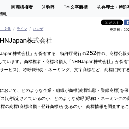
商標権者
称呼
文字商標
弁理士・特許
 情報
ツ、文化
ライン
ハンゲ
更新日：2026
HNJapan株式会社
252
Japan株式会社」が保有する、特許庁発行の
件の、商標公報
しています。商標権者・商標出願人「NHNJapan株式会社」が保
(サービス)、称呼(呼称)・ネーミング、文字商標など、商標に関す
社」において、どのような企業・組織が商標(商標出願・登録商標)を
ス)が指定されているのか、どのような称呼(呼称)・ネーミングの
商標の商標(商標出願・登録商標)があるのか、商標情報を調査する