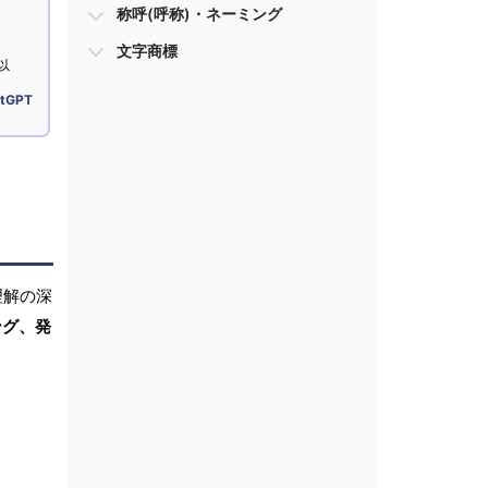
称呼(呼称)・ネーミング
文字商標
以
tGPT
理解の深
ング、発