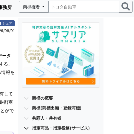
商標権者
事務所
シェア
/08/01
データ
有する、
る情報を
保有して
商標の概要
商標(商
商標(商標出願・登録商標)
ことがで
共願人・共有者
指定商品・指定役務(サービス)