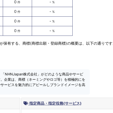
0
-
件
%
0
-
件
%
0
-
件
%
0
-
件
%
社」が保有する、商標(商標出願・登録商標)の概要は、以下の通りです
、「NHNJapan株式会社」がどのような商品やサービ
す。企業は、商標（ネーミングやロゴ等）を積極的にを
やサービスを魅力的にアピールしブランドイメージを高
指定商品・指定役務(サービス)