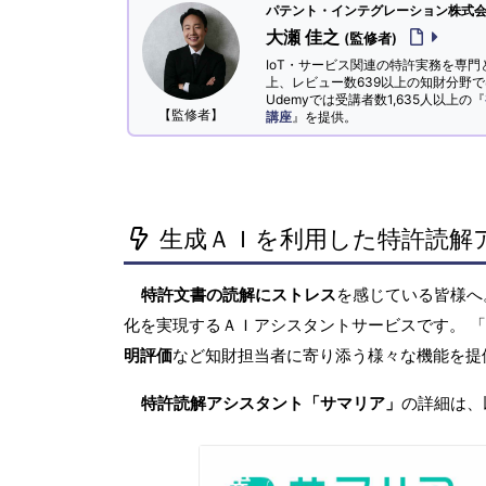
パテント・インテグレーション株式会社
大瀬 佳之
(監修者)
IoT・サービス関連の特許実務を専門
上、レビュー数639以上の知財分野
Udemyでは受講者数1,635人以上の『
【監修者】
講座
』を提供。
生成ＡＩを利用した特許読解
特許文書の読解にストレス
を感じている皆様
化を実現するＡＩアシスタントサービスです。 
明評価
など知財担当者に寄り添う様々な機能を提
特許読解アシスタント「サマリア」
の詳細は、