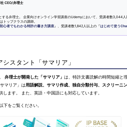
 CEO/弁理士
とする弁理士。 企業向けオンライン学習講座のUdemyにおいて、受講者数3,044人
ではトップクラスの講師。
初心者でもわかる特許の書き方講座
』、受講者数1,842人以上の『
はじめて使うCha
アシスタント「サマリア」
へ。
弁理士が開発した「サマリア」
は、特許文書読解の時間短縮と
「サマリア」は
用語解説、サマリ作成、独自分類付与、スクリーニ
供します。 また、英語・中国語にも対応しています。
以下をご覧ください。