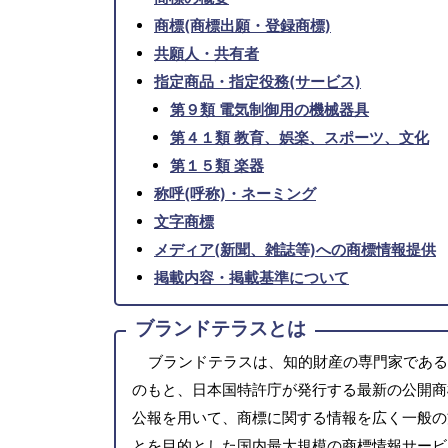
商標(商標出願・登録商標)
共願人・共有者
指定商品・指定役務(サービス)
第９類 電気制御用の機械器具
第４１類 教育、娯楽、スポーツ、文化
第１５類 楽器
称呼(呼称)・ネーミング
文字商標
メディア(新聞、雑誌等)への商標情報提供
掲載内容・掲載基準について
ブランドテラスとは
ブランドテラスは、知的財産の専門家である
のもと、日本国特許庁が発行する最新の公開商
公報を用いて、商標に関する情報を広く一般の
とを目的とした国内最大規模の商標情報サービ