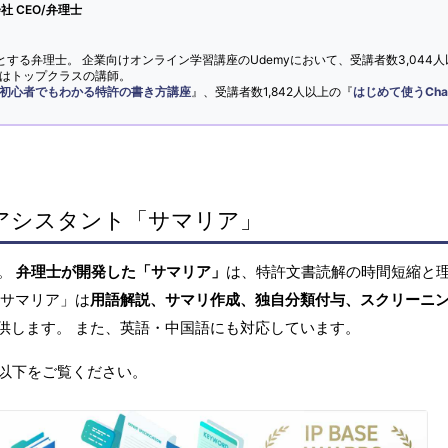
 CEO/弁理士
とする弁理士。 企業向けオンライン学習講座のUdemyにおいて、受講者数3,044人
ではトップクラスの講師。
初心者でもわかる特許の書き方講座
』、受講者数1,842人以上の『
はじめて使うCha
アシスタント「サマリア」
へ。
弁理士が開発した「サマリア」
は、特許文書読解の時間短縮と
「サマリア」は
用語解説、サマリ作成、独自分類付与、スクリーニ
供します。 また、英語・中国語にも対応しています。
以下をご覧ください。