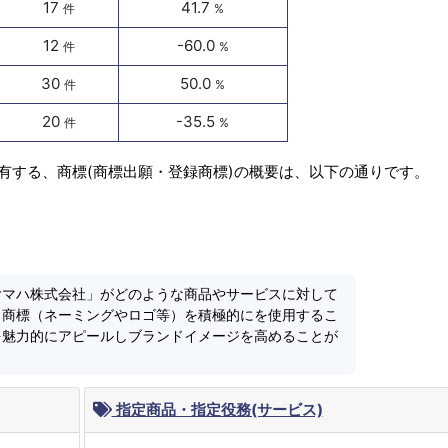
17
41.7
件
%
12
-60.0
件
%
30
50.0
件
%
20
-35.5
件
%
有する、商標(商標出願・登録商標)の概要は、以下の通りです。
ヤマハ株式会社」がどのような商品やサービスに対して
、商標（ネーミングやロゴ等）を積極的にを使用するこ
を魅力的にアピールしブランドイメージを高めることが
指定商品・指定役務(サービス)