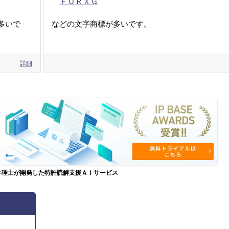
ＦＯＲＸＧ
多いで
などの文字商標が多いです。
詳細
弁理士が開発した特許読解支援ＡＩサービス