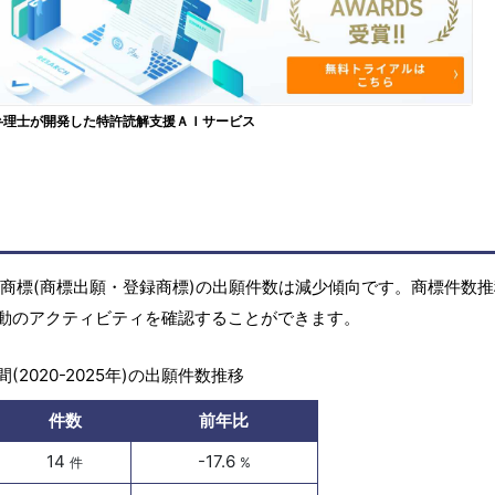
弁理士が開発した特許読解支援ＡＩサービス
年)の商標(商標出願・登録商標)の出願件数は減少傾向です。商標件数
動のアクティビティを確認することができます。
(2020-2025年)の出願件数推移
件数
前年比
14
-17.6
件
%