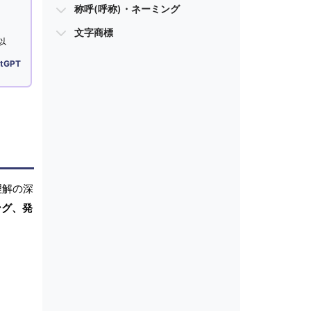
称呼(呼称)・ネーミング
文字商標
以
tGPT
理解の深
ング、発