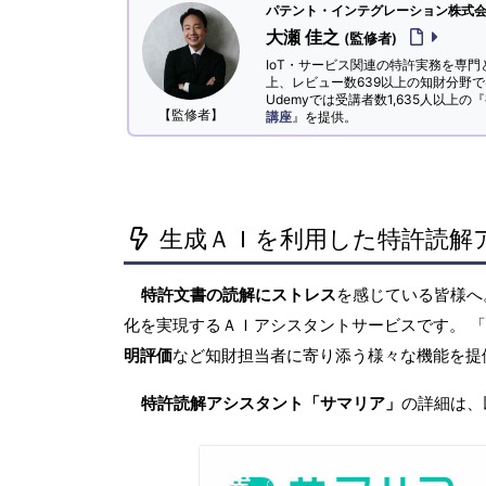
パテント・インテグレーション株式会社
大瀬 佳之
(監修者)
IoT・サービス関連の特許実務を専門
上、レビュー数639以上の知財分野
Udemyでは受講者数1,635人以上の『
【監修者】
講座
』を提供。
生成ＡＩを利用した特許読解
特許文書の読解にストレス
を感じている皆様
化を実現するＡＩアシスタントサービスです。 
明評価
など知財担当者に寄り添う様々な機能を提
特許読解アシスタント「サマリア」
の詳細は、