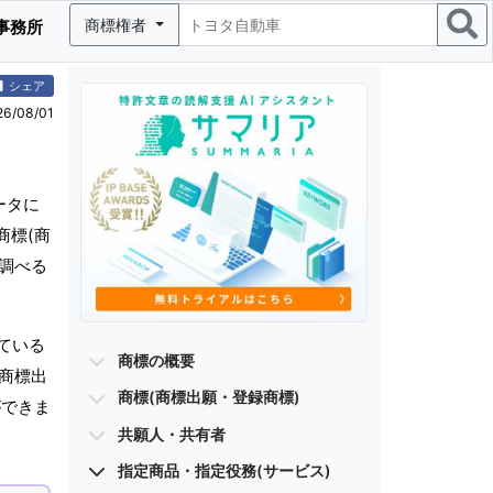
商標権者
事務所
シェア
/08/01
ータに
商標(商
を調べる
ている
商標の概要
(商標出
商標(商標出願・登録商標)
ができま
共願人・共有者
指定商品・指定役務(サービス)