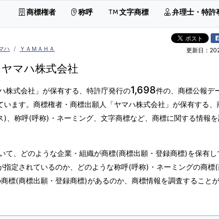
商標権者
称呼
文字商標
弁理士・特許
マハ
ＹＡＭＡＨＡ
更新日：2026
ヤマハ株式会社
1,698
ハ株式会社」が保有する、特許庁発行の
件の、商標公報デ
しています。商標権者・商標出願人「ヤマハ株式会社」が保有する、
ス)、称呼(呼称)・ネーミング、文字商標など、商標に関する情報
いて、どのような企業・組織が商標(商標出願・登録商標)を保有し
が指定されているのか、どのような称呼(呼称)・ネーミングの商標
の商標(商標出願・登録商標)があるのか、商標情報を調査すること