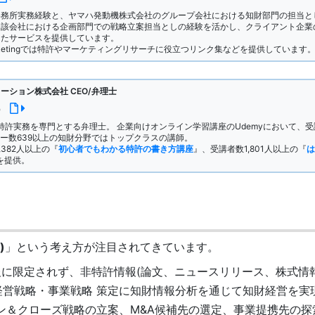
事務所実務経験と、ヤマハ発動機株式会社のグループ会社における知財部門の担当と
当該会社における企画部門での戦略立案担当としの経験を活かし、クライアント企業
ったサービスを提供しています。
 Marketingでは特許やマーケティングリサーチに役立つリンク集などを提供しています
ーション株式会社 CEO/弁理士
)
の特許実務を専門とする弁理士。 企業向けオンライン学習講座のUdemyにおいて、
ビュー数639以上の知財分野ではトップクラスの講師。
,382人以上の『
初心者でもわかる特許の書き方講座
』、受講者数1,801人以上の『
は
を提供。
)
」という考え方が注目されてきています。
報に限定されず、非特許情報(論文、ニュースリリース、株式情
経営戦略・事業戦略 策定に知財情報分析を通じて知財経営を実
ン＆クローズ戦略の立案、M&A候補先の選定、事業提携先の探