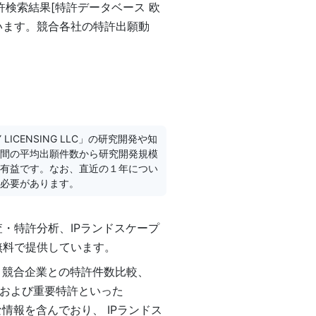
31)の特許検索結果[特許データベース 欧
います。競合各社の特許出願動
ICENSING LLC」の研究開発や知
間の平均出願件数から研究開発規模
有益です。なお、直近の１年につい
必要があります。
・特許分析、IPランドスケープ
無料で提供しています。
、同業・競合企業との特許件数比較、
先)、および重要特許といった
礎的な情報を含んでおり、 IPランドス