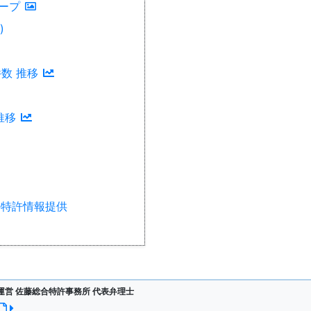
ケープ
)
件数 推移
推移
の特許情報提供
ting運営 佐藤総合特許事務所 代表弁理士