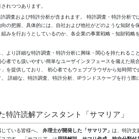
目されつつあります。
特許調査および特許分析が含まれます。 特許調査・特許分析で
動向の把握、具体的には、自社および他社がどのような知財を
り組みを行おうとしているのか、各企業の事業戦略・知財戦略
し、より詳細な特許調査・特許分析に興味・関心を持たれること
初心者でも扱いやすい簡単なユーザインタフェースを備えた統
ン
」を提供しており、 初心者でもウェブブラウザから短時間で
。 詳細な、特許調査、特許分析、IPランドスケープを行う際
た特許読解アシスタント「サマリア」
感じている皆様へ。
弁理士が開発した「サマリア」
は、特許文
スです。 「サマリア」は
用語解説、サマリ作成、独自分類付