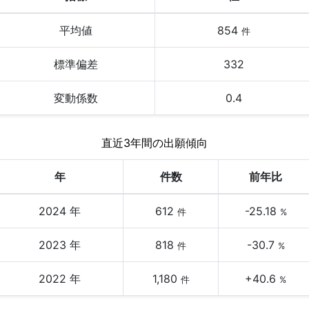
平均値
854
件
標準偏差
332
変動係数
0.4
直近3年間の出願傾向
年
件数
前年比
2024 年
612
-25.18
件
%
2023 年
818
-30.7
件
%
2022 年
1,180
+40.6
件
%