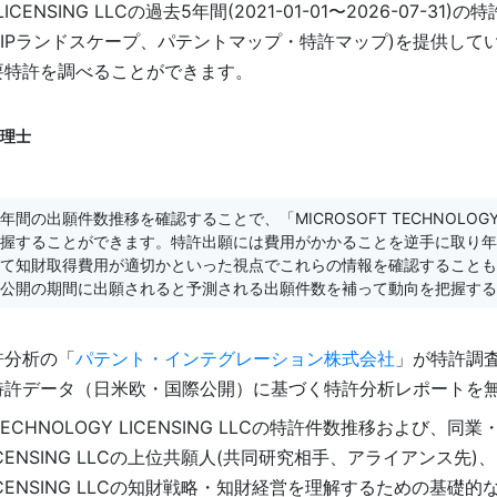
Y LICENSING LLCの過去5年間(2021-01-01〜2026-07-
(IPランドスケープ、パテントマップ・特許マップ)を提供して
要特許を調べることができます。
弁理士
出願件数推移を確認することで、「MICROSOFT TECHNOLOGY L
握することができます。特許出願には費用がかかることを逆手に取り年
て知財取得費用が適切かといった視点でこれらの情報を確認することも
公開の期間に出願されると予測される出願件数を補って動向を把握する
許分析の「
パテント・インテグレーション株式会社
」が特許調査
特許データ（日米欧・国際公開）に基づく特許分析レポートを
TECHNOLOGY LICENSING LLCの特許件数推移および
GY LICENSING LLCの上位共願人(共同研究相手、アライアンス
GY LICENSING LLCの知財戦略・知財経営を理解するための基