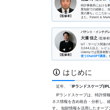
特許事務所における
業知財での経験と、
業の勝ち』にこだわ
【監修者】
また、Patent ＆
パテント・インテグレ
大瀬 佳之
(監修者
IoT・サービス関連
3,044人以上、レ
Udemyでは受講者数1
【監修者】
使うChatGPT講座
』
はじめに
近年、「
IPランドスケープ(IPL
IPランドスケープは、特許情
ネス情報を含め統合・分析し、
す。 知財情報を活用したオープ