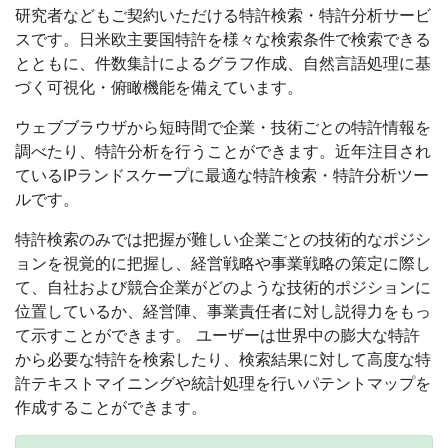
研究者などもご契約いただける特許検索・特許分析サービ
スです。日米欧主要国特許を様々な検索条件で検索できる
とともに、件数集計によるグラフ作成、自然言語処理に基
づく可視化・俯瞰機能を備えています。
ウェブブラウザから短時間で企業・技術ごとの特許情報を
調べたり、特許分析を行うことができます。近年注目され
ているIPランドスケープに最適な特許検索・特許分析ツー
ルです。
特許検索のみでは把握が難しい企業ごとの技術的なポジシ
ョンを視覚的に把握し、経営戦略や事業戦略の策定に際し
て、自社および競合企業がどのような技術的ポジションに
位置しているか、経営陣、事業責任者に対し説得力をもっ
て示すことができます。 ユーザーは世界中の膨大な特許
から必要な特許を検索したり、検索結果に対して高度な特
許テキストマイニングや統計処理を行いパテントマップを
作成することができます。