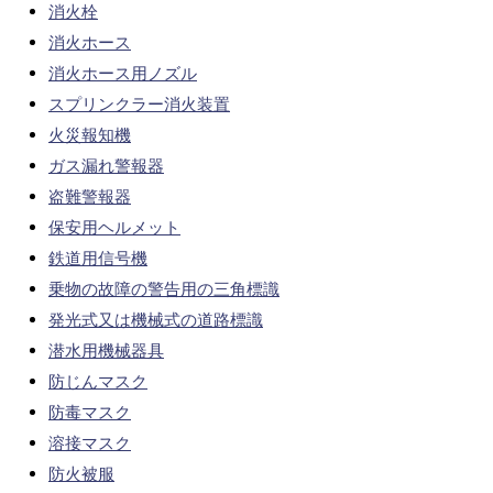
消火栓
消火ホース
消火ホース用ノズル
スプリンクラー消火装置
火災報知機
ガス漏れ警報器
盗難警報器
保安用ヘルメット
鉄道用信号機
乗物の故障の警告用の三角標識
発光式又は機械式の道路標識
潜水用機械器具
防じんマスク
防毒マスク
溶接マスク
防火被服