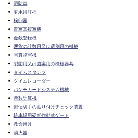
消防車
潜水用耳栓
検卵器
青写真複写機
金銭登録機
硬貨の計数用又は選別用の機械
写真複写機
製図用又は図案用の機械器具
タイムスタンプ
タイムレコーダー
パンチカードシステム機械
票数計算機
郵便切手の貼り付けチェック装置
駐車場用硬貨作動式ゲート
救命用具
消火器