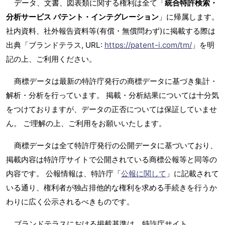
データ、文書、図表類に関する権利は全て「
統合特許検索・
分析サービス パテント・インテグレーション
」に帰属します。
社内資料、社外報告資料等(有償・無償問わず)に掲載する際は
出典「ブランドテラス, URL:
https://patent-i.com/tm/
」を明
記の上、ご利用ください。
商標データは最新の特許庁発行の商標データに基づき集計・
解析・分析を行っています。 掲載・分析結果については十分気
をつけておりますが、データの正否については保証していませ
ん。 ご理解の上、ご利用をお願いいたします。
商標データは全て特許庁発行の公開データに基づいており、
掲載内容は特許庁サイトで公開されている商標公報等と同等の
内容です。 公報情報は、特許庁「
公報に関して
」に記載されて
いる通り、権利者が独占排他的な権利を求める手続きを行うか
わりに広く公示されるべきものです。
ブランドテラスにおける掲載基準は、特許庁サイト