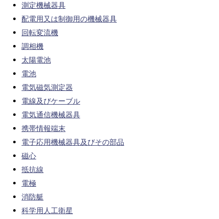
測定機械器具
配電用又は制御用の機械器具
回転変流機
調相機
太陽電池
電池
電気磁気測定器
電線及びケーブル
電気通信機械器具
携帯情報端末
電子応用機械器具及びその部品
磁心
抵抗線
電極
消防艇
科学用人工衛星