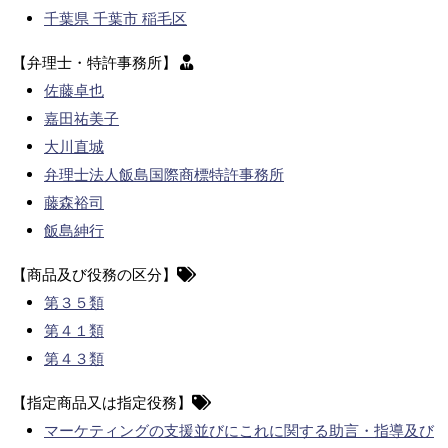
千葉県 千葉市 稲毛区
【弁理士・特許事務所】
佐藤卓也
嘉田祐美子
大川直城
弁理士法人飯島国際商標特許事務所
藤森裕司
飯島紳行
【商品及び役務の区分】
第３５類
第４１類
第４３類
【指定商品又は指定役務】
マーケティングの支援並びにこれに関する助言・指導及び