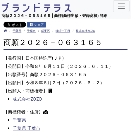
商願２０２６－０６３１６５ | 商標(商標出願・登録商標) 詳細
シェア
千葉県
千葉市
稲毛区
緑町一丁目
株式会社ZOZO
商願２０２６－０６３１６５
【発行国】日本国特許庁(ＪＰ)
【公開日】令和８年６月１１日（２０２６．６．１１）
【出願番号】商願２０２６－０６３１６５
【出願日】令和８年６月２日（２０２６．６．２）
【出願人・商標権者】
株式会社ZOZO
【商標権者・住所】
千葉県
千葉県 千葉市